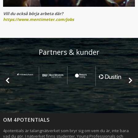
Vill du också börja arbeta där?
https://www.mentimeter.com/jobs
Partners & kunder
OM 4POTENTIALS
4potentials är talangnätverket som bryr sig om vem du är, inte bara
vad du gör. I nätverket finns studenter, Young Professionals och