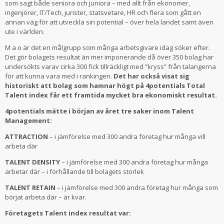
som sagt både seniora och juniora – med allt från ekonomer,
ingenjörer, IT/Tech, jurister, statsvetare, HR och flera som gått en
annan väg för att utveckla sin potential – över hela landet samt även
ute i världen.
M a o är det en målgrupp som många arbetsgivare idag söker efter.
Det gör bolagets resultat än mer imponerande då över 350 bolag har
undersökts varav cirka 300 fick tillräckligt med ”kryss” från talangerna
för att kunna vara med i rankingen.
Det har också visat sig
historiskt att bolag som hamnar högt på 4potentials Total
Talent index får ett framtida mycket bra ekonomiskt resultat.
4potentials mätte i början av året tre saker inom Talent
Management:
ATTRACTION
– i jämförelse med 300 andra företag hur många vill
arbeta där
TALENT DENSITY
– i jämförelse med 300 andra företag hur många
arbetar där – i förhållande till bolagets storlek
TALENT RETAIN
– i jämförelse med 300 andra företag hur många som
börjat arbeta där – är kvar.
Företagets Talent index resultat var: