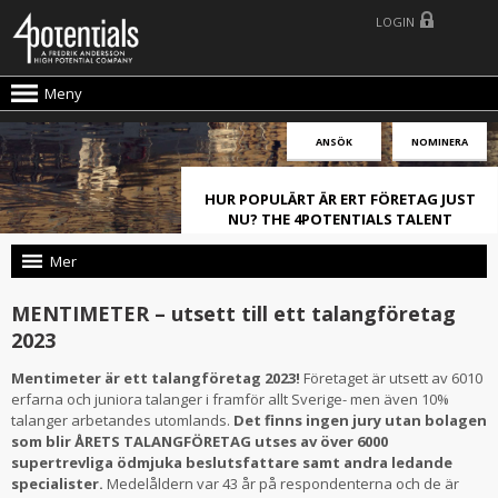
LOGIN
Meny
ANSÖK
NOMINERA
HUR POPULÄRT ÄR ERT FÖRETAG JUST
NU? THE 4POTENTIALS TALENT
ATTRACTION LIVE INDEX!
Mer
MENTIMETER – utsett till ett talangföretag
2023
Mentimeter är ett talangföretag 2023!
Företaget är utsett av 6010
erfarna och juniora talanger i framför allt Sverige- men även 10%
talanger arbetandes utomlands.
Det finns ingen jury utan bolagen
som blir ÅRETS TALANGFÖRETAG utses av över 6000
supertrevliga ödmjuka beslutsfattare samt andra ledande
specialister.
Medelåldern var 43 år på respondenterna och de är