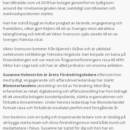
han tillträdde som vd 2018 har bolaget genomfört en tydlig turn-
around där rörelsemarginalen ökat, samtidigt som tillväxten och
marknadspositionen stärkts.
Han har också byggt en kultur präglad av lärande, engagemang och
framtidstro, vilket gjort Rejlers till ett av Sveriges mest attraktiva
talangföretag och lett till att Viktor Svensson själv utsetts till en av
Sveriges främsta vd:ar.
Viktor Svensson kommer från Bjärred i Skåne och är utbildad
civilekonom vid
Blekinge Tekniska Högskola
. Han började sin bana på
Finanstidningen och var med om Ångpanneföreningens resa till AFRY.
Viktor kan säga tack och han är alltid jordnära i sin enorma ambition.
Susanne Holmström är årets förändringsledare
eftersom hon
med tydligt, engagerande och affärsdrivet ledarskap har stärkt
Blomsterlandets
utveckling i en tid av förändring. Med lång
erfarenhet av retail, digitalisering och affärsutveckling har hon bidragit
till att utveckla bolagets kunderbjudande, stärka organisationen och
förbättra lönsamheten. Under hennes ledarskap har Blomsterlandet
fortsatt växa och förbättrat resultatet jämfört med föregående år.
Hon beskrivs som en tydlig och inspirerande ledare som är skicklig på
att bygga starka team och driva förändringsresor med både kund och
medarbetare i fokus. Susanne tar sig tid för dig och hon har en