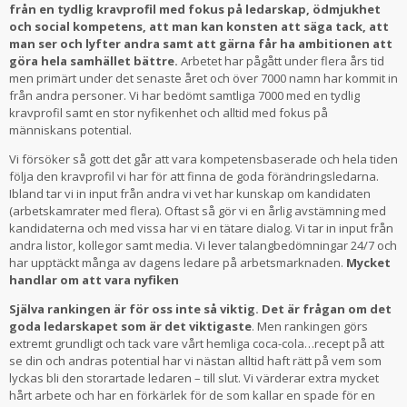
från en tydlig kravprofil med fokus på ledarskap, ödmjukhet
och social kompetens, att man kan konsten att säga tack, att
man ser och lyfter andra samt att gärna får ha ambitionen att
göra hela samhället bättre.
Arbetet har pågått under flera års tid
men primärt under det senaste året och över 7000 namn har kommit in
från andra personer. Vi har bedömt samtliga 7000 med en tydlig
kravprofil samt en stor nyfikenhet och alltid med fokus på
människans potential.
Vi försöker så gott det går att vara kompetensbaserade och hela tiden
följa den kravprofil vi har för att finna de goda förändringsledarna.
Ibland tar vi in input från andra vi vet har kunskap om kandidaten
(arbetskamrater med flera). Oftast så gör vi en årlig avstämning med
kandidaterna och med vissa har vi en tätare dialog. Vi tar in input från
andra listor, kollegor samt media. Vi lever talangbedömningar 24/7 och
har upptäckt många av dagens ledare på arbetsmarknaden.
Mycket
handlar om att vara nyfiken
Själva rankingen är för oss inte så viktig. Det är frågan om det
goda ledarskapet som är det viktigaste
. Men rankingen görs
extremt grundligt och tack vare vårt hemliga coca-cola…recept på att
se din och andras potential har vi nästan alltid haft rätt på vem som
lyckas bli den storartade ledaren – till slut. Vi värderar extra mycket
hårt arbete och har en förkärlek för de som kallar en spade för en