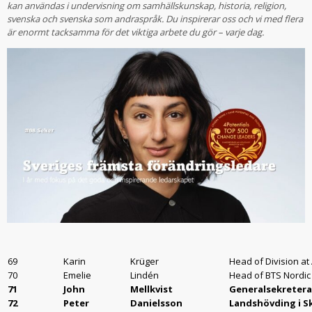
kan användas i undervisning om samhällskunskap, historia, religion,
svenska och svenska som andraspråk.
Du inspirerar oss och vi med flera
är enormt tacksamma för det viktiga arbete du gör – varje dag.
69
Karin
Krüger
Head of Division at 
70
Emelie
Lindén
Head of BTS Nordic
71
John
Mellkvist
Generalsekreter
72
Peter
Danielsson
Landshövding i S