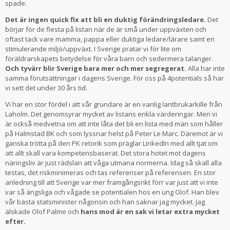
spade.
Det är ingen quick fix att bli en duktig förändringsledare.
Det
börjar för de flesta på listan när de är små under uppväxten och
oftast tack vare mamma, pappa eller duktiga ledare/lärare samt en
stimulerande miljö/uppväxt. I Sverige pratar vi för lite om
föräldrarskapets betydelse för våra barn och sedermera talanger.
Och tyvärr blir Sverige bara mer och mer segregerat.
Alla har inte
samma förutsättningar i dagens Sverige. För oss på 4potentials så har
vi sett det under 30 års tid.
Vi har en stor fördel i att vår grundare är en vanlig lantbrukarkille från
Laholm. Det genomsyrar mycket av listans enkla värderingar. Men vi
är också medvetna om att inte låta det bli en lista med män som håller
på Halmstad BK och som lyssnar helst på Peter Le Marc. Däremot är vi
ganska trötta på den PK retorik som präglar LinkedIn med allt tjat om
att allt skall vara kompetensbaserat. Det stora hotet mot dagens
näringsliv är just rädslan att våga utmana normerna. Idag så skall alla
testas, det riskminimeras och tas referenser på referensen. En stor
anledning till att Sverige var mer framgångsrikt förr var just att vi inte
var så ängsliga och vågade se potentialen hos en ung Olof. Han blev
vår bästa statsminister någonsin och han saknar jag mycket. Jag
älskade Olof Palme och
hans mod är en sak vi letar extra mycket
efter.