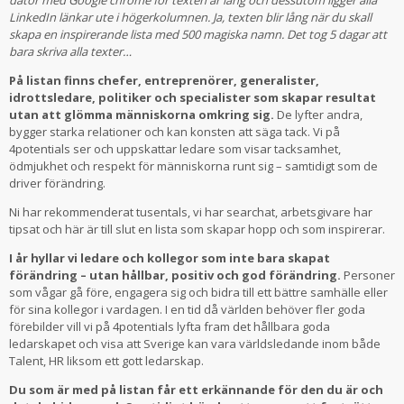
dator med Google chrome för texten är lång och dessutom ligger alla
LinkedIn länkar ute i högerkolumnen. Ja, texten blir lång när du skall
skapa en inspirerande lista med 500 magiska namn. Det tog 5 dagar att
bara skriva alla texter…
På listan finns chefer, entreprenörer, generalister,
idrottsledare, politiker och specialister som skapar resultat
utan att glömma människorna omkring sig.
De lyfter andra,
bygger starka relationer och kan konsten att säga tack. Vi på
4potentials ser och uppskattar ledare som visar tacksamhet,
ödmjukhet och respekt för människorna runt sig – samtidigt som de
driver förändring.
Ni har rekommenderat tusentals, vi har searchat, arbetsgivare har
tipsat och här är till slut en lista som skapar hopp och som inspirerar.
I år hyllar vi ledare och kollegor som inte bara skapat
förändring – utan hållbar, positiv och god förändring.
Personer
som vågar gå före, engagera sig och bidra till ett bättre samhälle eller
för sina kollegor i vardagen. I en tid då världen behöver fler goda
förebilder vill vi på 4potentials lyfta fram det hållbara goda
ledarskapet och visa att Sverige kan vara världsledande inom både
Talent, HR liksom ett gott ledarskap.
Du som är med på listan får ett erkännande för den du är och