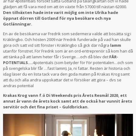
år har 4potentials försökt sätta Gotland på talangkartan och vi hade
glädjen att få vara med om att ön växte från 57000 till nästan 62000.
Den tillväxten hade inte varit möjlig om inte Ulrika hade
öppnat dörren till Gotland för nya besökare och nya
Gotlänningar.
En av de besökarna var Fredrik som sedermera valde att bosätta sig i
Kräklingbo. Och hösten 2009 när Fredrik funderade på vad han skulle
göra och satt vid sitt fönster i Kräklingbo så gick där några
lamm
utanför fönstret. För Fredrik som är en ord-entreprenör så kom han då
att tänka på att lamm heter får i Sverige….och då blev det
FÅR-
POTENTIALS….
4potentials (som betyder för För potentialen…och som
på svengelska blir får …fast lamm). Ja, ni fattar. Resten är historia och
idag läser du en lista tack vara den goda maten på Krakas Krog samt
att du och alla andra uppskattar det vi försöker att göra – dvs se
andras potential
Krakas Krog vann f.ö Di Weekends pris Årets Resmål 2020, ett
annat år vann de årets kock samt att de också har vunnit årets
servitör och det fina priset – Guldbrickan.