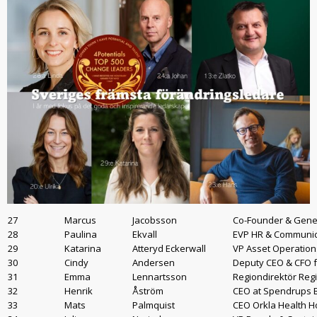
27
Marcus
Jacobsson
Co-Founder & Gene
28
Paulina
Ekvall
EVP HR & Communica
29
Katarina
Atteryd Eckerwall
VP Asset Operation
30
Cindy
Andersen
Deputy CEO & CFO f
31
Emma
Lennartsson
Regiondirektör Reg
32
Henrik
Åström
CEO at Spendrups B
33
Mats
Palmquist
CEO Orkla Health H