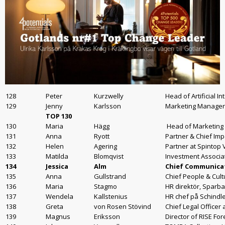
128
Peter
Kurzwelly
Head of Artificial In
129
Jenny
Karlsson
Marketing Manager,
TOP 130
130
Maria
Hägg
Head of Marketing
131
Anna
Ryott
Partner & Chief Imp
132
Helen
Agering
Partner at Spintop
133
Matilda
Blomqvist
Investment Associa
134
Jessica
Alm
Chief Communicati
135
Anna
Gullstrand
Chief People & Cult
136
Maria
Stagmo
HR direktör, Spar
137
Wendela
Kallstenius
HR chef på Schindle
138
Greta
von Rosen Stövind
Chief Legal Officer 
139
Magnus
Eriksson
Director of RISE Fo