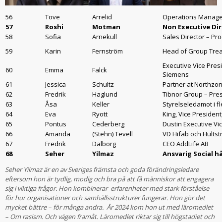
56
Tove
Arrelid
Operations Manager
57
Roshi
Motman
Non Executive Di
58
Sofia
Arnekull
Sales Director – Pr
59
Karin
Fernström
Head of Group Trea
Executive Vice Presi
60
Emma
Falck
Siemens
61
Jessica
Schultz
Partner at Northzo
62
Fredrik
Haglund
Tibnor Group – Pre
63
Åsa
Keller
Styrelseledamot i fl
64
Eva
Ryott
King, Vice Presiden
65
Pontus
Cederberg
Dustin Executive Vi
66
Amanda
(Stehn) Tevell
VD Hifab och Hults
67
Fredrik
Dalborg
CEO AddLife AB
68
Seher
Yilmaz
Ansvarig Social h
Seher Yilmaz är en av Sveriges främsta och goda förändringsledare
eftersom hon är tydlig, modig och bra på att få människor att engagera
sig i viktiga frågor. Hon kombinerar erfarenheter med stark förståelse
för hur organisationer och samhällsstrukturer fungerar. Hon gör det
mycket bättre – för många andra. År 2024 kom hon ut med läromedlet
–
Om rasism. Och vägen framåt.
Läromedlet riktar sig till högstadiet och