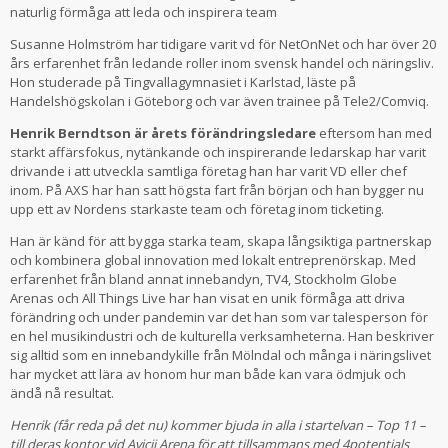
naturlig förmåga att leda och inspirera team
Susanne Holmström har tidigare varit vd för NetOnNet och har över 20
års erfarenhet från ledande roller inom svensk handel och näringsliv.
Hon studerade på Tingvallagymnasiet i Karlstad, läste på
Handelshögskolan i Göteborg och var även trainee på Tele2/Comviq.
Henrik Berndtson är årets förändringsledare
eftersom han med
starkt affärsfokus, nytänkande och inspirerande ledarskap har varit
drivande i att utveckla samtliga företag han har varit VD eller chef
inom. På AXS har han satt högsta fart från början och han bygger nu
upp ett av Nordens starkaste team och företag inom ticketing.
Han är känd för att bygga starka team, skapa långsiktiga partnerskap
och kombinera global innovation med lokalt entreprenörskap. Med
erfarenhet från bland annat innebandyn, TV4, Stockholm Globe
Arenas och All Things Live har han visat en unik förmåga att driva
förändring och under pandemin var det han som var talesperson för
en hel musikindustri och de kulturella verksamheterna. Han beskriver
sig alltid som en innebandykille från Mölndal och många i näringslivet
har mycket att lära av honom hur man både kan vara ödmjuk och
ändå nå resultat.
Henrik (får reda på det nu) kommer bjuda in alla i startelvan – Top 11 –
till deras kontor vid Avicii Arena för att tillsammans med 4potentials