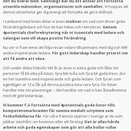
det du bidrar med. Samtidigt bär du ett ansvar att fortsätta
utveckla människor, organisationer och samhället.
Vi hoppas att
denna utmärkelse ger dig energi att fortsätta att göra skillnad.
I samband med listan delar vi även
insikter
om vad som driver goda
förändringsledare och hur de kan hittas och rekryteras.
Genom
4potentials chefsrekrytering når ni tusentals med ledare och
talanger som vill skapa positiv förändring.
Nu ser vi fram emot att följa resan vidare tillsammans med dig och 499
andra inspirerande ledare.
För gott ledarskap handlar ytterst om
att få andra att växa.
Och under detta Fotbolls VM år är även vi extra goda och låter tre
personer få bli etta på listan, fyra blir tvåa och fyra bli goda treor, dvs
en hel startelva med inspirerande och goda ledare. Och fyran som
egentligen är 12:a får på denna positiva lista vara fyra. För listan
handlar inte om placeringar – det handlar om vad vi kan åstadkomma
med ett gott ledarskap.
Vi kommer f.ö fortsätta med 4potentials goda listor tills
kompetensmarknaden får samma medialt utrymme som
fotbollskillarna får.
För våra främsta stjärnor i Sverige är de som
jobbar stenhårt i en kommun eller ett företag.
Det är allas hårda
arbete och goda egenskaper som gör att alla bollar rullar