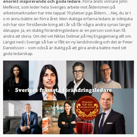
enormt inspirerande och goda ledare.
Förra årets vinnare John
Mellkvist, som leder hela Sveriges arbete mot ålderismen på
arbetsmarknaden har inte tappat 70 platser pga åldern…..Nej, du är t
o m ännu bättre än förra året. Men duktiga erfarna ledare är ödmjuka
och har stor förstående kring att i år så får några andra synas längst
däruppe. Ja, en duktig förändringsledare är en person som kan få
andra att skina. Om det vet Niklas Delmar på Hej Engagemang allt om.
Längst ned i Sverige så har vi fått en ny landshövding och det är Peter
Danielsson – som också är duktig på att göra andra bättre med sitt
goda ledarskap.