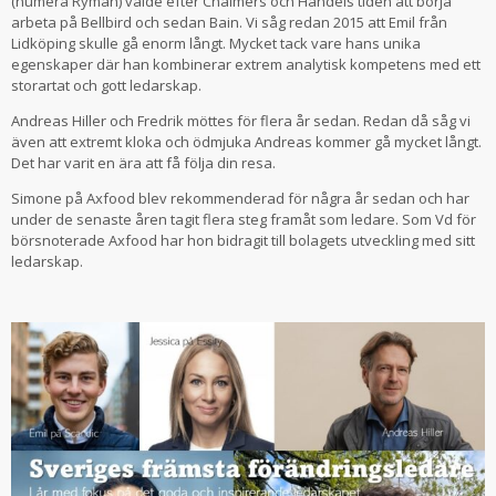
(numera Ryman) valde efter Chalmers och Handels tiden att börja
arbeta på Bellbird och sedan Bain. Vi såg redan 2015 att Emil från
Lidköping skulle gå enorm långt. Mycket tack vare hans unika
egenskaper där han kombinerar extrem analytisk kompetens med ett
storartat och gott ledarskap.
Andreas Hiller och Fredrik möttes för flera år sedan. Redan då såg vi
även att extremt kloka och ödmjuka Andreas kommer gå mycket långt.
Det har varit en ära att få följa din resa.
Simone på Axfood blev rekommenderad för några år sedan och har
under de senaste åren tagit flera steg framåt som ledare. Som Vd för
börsnoterade Axfood har hon bidragit till bolagets utveckling med sitt
ledarskap.