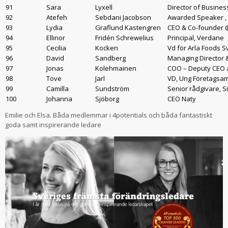
91
Sara
Lyxell
Director of Busine
92
Atefeh
Sebdani Jacobson
Awarded Speaker , 
93
Lydia
Graflund Kastengren
CEO & Co-founder 
94
Ellinor
Fridén Schrewelius
Principal, Verdane
95
Cecilia
Kocken
Vd för Arla Foods S
96
David
Sandberg
Managing Director 
97
Jonas
Kolehmainen
COO – Deputy CEO 
98
Tove
Jarl
VD, Ung Företagsa
99
Camilla
Sundström
Senior rådgivare, S
100
Johanna
Sjöborg
CEO Naty
Emilie och Elsa. Båda medlemmar i 4potentials och båda fantastiskt
goda samt inspirerande ledare