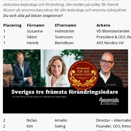
diskutera ledarskap och förändring. Den bollen på volley får Henrik
liksom vår enorma beundran för ditt ledarskap och enorma ödmjukhet.
Du och alla på listan inspirerar!
Placering
Förnamn
Efternamn
Arbete
1
Susanne
Holmström
VD Blomsterlandet
1
Viktor
Svensson
President & CEO, Re
1
Henrik
Berndtson
AXS Nordics Vd
2
Niclas
Arnelin
Director – Internat
2
Kim
Swing
Founder, CEO, Kimo