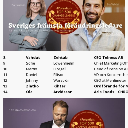
8
Vahdat
Zehtab
CEO Telness AB
9
Sofie
Löwenhielm
Chief Marketing Off
10
Martin
Björgell
Head of Pension & 
11
Daniel
Ellison
VD och Koncernche
12
Johnny
Warström
CEO at Mentimeter
13
Zlatko
Rihter
Ordförande för 
14
Ola
Arvidsson
Arla Foods – CHR