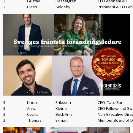
2
Gustav
Hasselgren
CEO Apohem AB
2
Claes
Seldeby
President & CEO Ah
3
Linda
Eriksson
CEO Taco Bar
3
Anna
Kleine
CEO Fellowmind S
3
Cecilia
Beck-Friis
Non-Executive Dire
3
Thomas
Ekman
Member Board of D