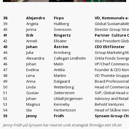
38
Alejandro
Firpo
VD, Kommunals a
39
Angela
Hultberg
Global Sustainabili
40
Jonna
Svensson
Director Group Str
41
Erik
Ringertz
Partner Culture C
42
Anneli
Ellsäter
Vice President Glo
43
Johan
Åström
CEO Elitfönster
44
Julia
Kronberg
Group Marketing Ma
45
Alexandra
Callegari Lindholm
Orkla Foods Sverige
46
Johan
Melin
VP/Chief Commercia
47
Evelina
Anttila
Founder & CEO Nor
48
Lena
Martini
VD Thomée Gruppe
49
Anna
Dalgaard
Board Professional
50
Linda
Wetterborg
Head of Commercia
51
Gustav
Zetterström
SVP, Global Head o
52
Johan
Uldall-Jörgensen
Advisory and Retail
53
Magnus
Kenneby
Behold Ventures
54
Ida
Herbertsson
Head of Skåne Vent
55
Jenny
Fridh
Synsam Group Chi
Jenny Fridh på Synsam har med en unik strategisk förmåga sett till att