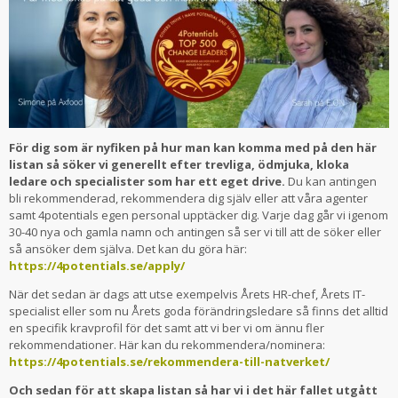
För dig som är nyfiken på hur man kan komma med på den här
listan så söker vi generellt efter trevliga, ödmjuka, kloka
ledare och specialister som har ett eget drive.
Du kan antingen
bli rekommenderad, rekommendera dig själv eller att våra agenter
samt 4potentials egen personal upptäcker dig. Varje dag går vi igenom
30-40 nya och gamla namn och antingen så ser vi till att de söker eller
så ansöker dem själva. Det kan du göra här:
https://4potentials.se/apply/
När det sedan är dags att utse exempelvis Årets HR-chef, Årets IT-
specialist eller som nu Årets goda förändringsledare så finns det alltid
en specifik kravprofil för det samt att vi ber vi om ännu fler
rekommendationer. Här kan du rekommendera/nominera:
https://4potentials.se/rekommendera-till-natverket/
Och sedan för att skapa listan så har vi i det här fallet utgått