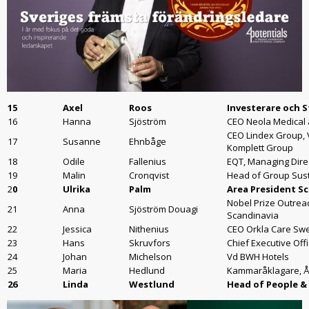
15
Axel
Roos
Investerare och S
16
Hanna
Sjöström
CEO Neola Medical
CEO Lindex Group, 
17
Susanne
Ehnbåge
Komplett Group
18
Odile
Fallenius
EQT, Managing Dire
19
Malin
Cronqvist
Head of Group Sust
2
0
Ulrika
Palm
Area President Sc
Nobel Prize Outreac
21
Anna
Sjöström Douagi
Scandinavia
22
Jessica
Nithenius
CEO Orkla Care Sw
23
Hans
Skruvfors
Chief Executive Off
24
Johan
Michelson
Vd BWH Hotels
25
Maria
Hedlund
Kammaråklagare, Å
26
Linda
Westlund
Head of People &