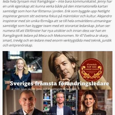
leda hela Synsam mot framgångar – inte bara kommunikativt. Jenny har
en unik egenskap att kunna verka både på den internationella kartan
samtidigt som hon har fötterna i jorden. Erik som byggde upp Netlight
inspirerar genom sitt extrema fokus på människor och kultur. Alejandro
inspirerar med sin unika förmåga att se till hela omvärldens utmaningar
samtidigt som han bygger team med ett storartat ledarskap. Johan ser
numera till att Elitfönster har nya utsikter och innan dess var han en
framgångsrik ledare på Meca och Mekonomen. Nr 47 Evelina är skarp,
smart, trevlig och en ledare med enorm verktygslåda med teknik, juridik
och entprenörskap.