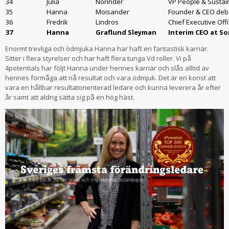
34
Julia
Norinder
VP People & Sustain
35
Hanna
Moisander
Founder & CEO deb
36
Fredrik
Lindros
Chief Executive Off
37
Hanna
Graflund Sleyman
Interim CEO at So
Enormt trevliga och ödmjuka Hanna har haft en fantastisk karriär.
Sitter i flera styrelser och har haft flera tunga Vd roller. Vi på
4potentials har följt Hanna under hennes karriär och slås alltid av
hennes förmåga att nå resultat och vara ödmjuk. Det är en konst att
vara en hållbar resultatorienterad ledare och kunna leverera år efter
år samt att aldrig sätta sig på en hög häst.