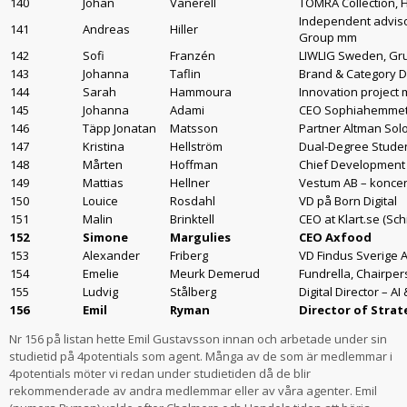
140
Johan
Vanerell
TOMRA Collection, 
Independent advisor
141
Andreas
Hiller
Group mm
142
Sofi
Franzén
LIWLIG Sweden, Gr
143
Johanna
Taflin
Brand & Category 
144
Sarah
Hammoura
Innovation project
145
Johanna
Adami
CEO Sophiahemme
146
Täpp Jonatan
Matsson
Partner Altman Sol
147
Kristina
Hellström
Dual-Degree Studen
148
Mårten
Hoffman
Chief Development
149
Mattias
Hellner
Vestum AB – konce
150
Louice
Rosdahl
VD på Born Digital
151
Malin
Brinktell
CEO at Klart.se (Sc
152
Simone
Margulies
CEO Axfood
153
Alexander
Friberg
VD Findus Sverige 
154
Emelie
Meurk Demerud
Fundrella, Chairper
155
Ludvig
Stålberg
Digital Director – 
156
Emil
Ryman
Director of Strat
Nr 156 på listan hette Emil Gustavsson innan och arbetade under sin
studietid på 4potentials som agent. Många av de som är medlemmar i
4potentials möter vi redan under studietiden då de blir
rekommenderade av andra medlemmar eller av våra agenter. Emil