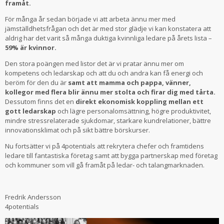
framåt.
För många år sedan började vi att arbeta ännu mer med
jämställdhetsfrågan och det är med stor glädje vi kan konstatera att
aldrig har det varit så många duktiga kvinnliga ledare på årets lista –
59% är kvinnor.
Den stora poängen med listor det är vi pratar ännu mer om
kompetens och ledarskap och att du och andra kan få energi och
beröm för den du är
samt att mamma och pappa, vänner,
kollegor med flera blir ännu mer stolta och firar dig med tårta.
Dessutom finns det en
direkt ekonomisk koppling mellan ett
gott ledarskap
och lägre personalomsättning, högre produktivitet,
mindre stressrelaterade sjukdomar, starkare kundrelationer, bättre
innovationsklimat och på sikt bättre börskurser.
Nu fortsätter vi på 4potentials att rekrytera chefer och framtidens
ledare till fantastiska företag samt att bygga partnerskap med företag
och kommuner som vill gå framåt på ledar- och talangmarknaden.
Fredrik Andersson
4potentials