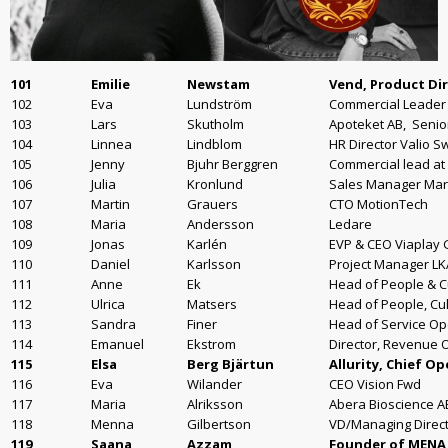
101
Emilie
Newstam
Vend, Product Dir
102
Eva
Lundström
Commercial Leader
103
Lars
Skutholm
Apoteket AB, Senio
104
Linnea
Lindblom
HR Director Valio 
105
Jenny
Bjuhr Berggren
Commercial lead at
106
Julia
Kronlund
Sales Manager Mart
107
Martin
Grauers
CTO MotionTech
108
Maria
Andersson
Ledare
109
Jonas
Karlén
EVP & CEO Viaplay
110
Daniel
Karlsson
Project Manager LK
111
Anne
Ek
Head of People & C
112
Ulrica
Matsers
Head of People, Cu
113
Sandra
Finer
Head of Service Op
114
Emanuel
Ekstrom
Director, Revenue 
115
Elsa
Berg Bjärtun
Allurity, Chief O
116
Eva
Wilander
CEO Vision Fwd
117
Maria
Alriksson
Abera Bioscience A
118
Menna
Gilbertson
VD/Managing Direct
119
Saana
Azzam
Founder of MENA