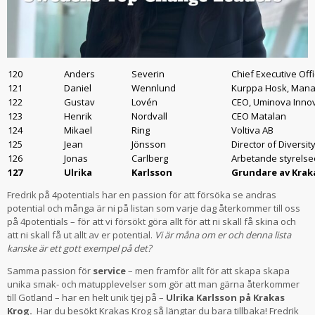
120
Anders
Severin
Chief Executive Off
121
Daniel
Wennlund
Kurppa Hosk, Manag
122
Gustav
Lovén
CEO, Uminova Inno
123
Henrik
Nordvall
CEO Matalan
124
Mikael
Ring
Voltiva AB
125
Jean
Jönsson
Director of Diversit
126
Jonas
Carlberg
Arbetande styrelse
127
Ulrika
Karlsson
Grundare av Kraka
Fredrik på 4potentials har en passion för att försöka se andras
potential och många är ni på listan som varje dag återkommer till oss
på 4potentials – för att vi försökt göra allt för att ni skall få skina och
att ni skall få ut allt av er potential.
Vi är måna om er och denna lista
kanske är ett gott exempel på det?
Samma passion för
service
– men framför allt för att skapa skapa
unika smak- och matupplevelser som gör att man gärna återkommer
till Gotland – har en helt unik tjej på –
Ulrika Karlsson på Krakas
Krog.
Har du besökt Krakas Krog så längtar du bara tillbaka! Fredrik