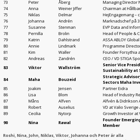
73
Peter
Åberg
Managing Director
74
Anna
Weiner Jiffer
Chairman at Hållbar
75
Niklas
Delmar
HejEngagemang – co
76
Johanna
Andrén
Marknadschef på 3
77
Susanne
Stenman
EVP Data and Info
78
Pernilla
Brolin
Head of People & C
79
Katrin
Dahlstrand
ASSA ABLOY Global 
80
Annie
Lindmark
Programme Director
81
Kim
Waller
Founder Forsythia 
82
Andreas
Zandrén
CEO / VD STIGA Spo
Senior Vice Pres
83
Viktor
Wallström
Sustainability at
Strategic Adviso
84
Maha
Bouzeid
Sectors Maha Inv
85
Joakim
Jensen
Partner Eidra
86
Lisa
Blom
Head of Industry R
87
Måns
Alfven
Alfvén & Didrikson 
88
Robert
Auselius
VD at Valio Sverige
89
Cecilia
Nytorp
Growth Investor at
Founder Emergin
90
Nina
Rawal
Member
Roshi, Nina, John, Niklas, Viktor, Johanna och Peter är alla