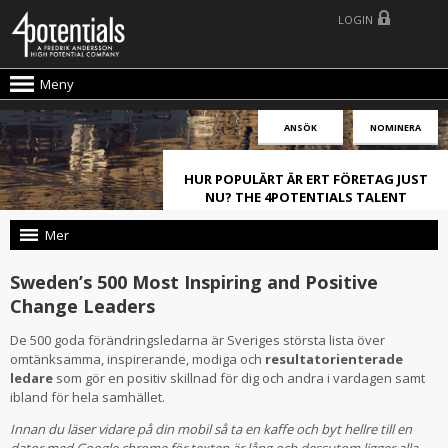
LOGIN
Meny
ANSÖK
NOMINERA
HUR POPULÄRT ÄR ERT FÖRETAG JUST
NU? THE 4POTENTIALS TALENT
ATTRACTION LIVE INDEX!
Mer
Sweden’s 500 Most Inspiring and Positive
Change Leaders
De 500 goda förändringsledarna är Sveriges största lista över
omtänksamma, inspirerande, modiga och
resultatorienterade
ledare
som gör en positiv skillnad för dig och andra i vardagen samt
ibland för hela samhället.
Innan du läser vidare på din mobil så ta en kaffe och byt hellre till en