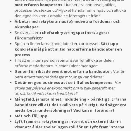
mot erfaren kompetens.
Hur ser era annonser, bilder,
processer och texter ut? Mycket handlar om empati och att öka
den egna insikten. Försöka se företaget utifrån?
Arbeta med rekryterarnas (o)medvetna fördomar och
okunskaper
Se över att era
chefsrekryteringspartners agerar
fördomsfritt?
Spela in fler erfarna kandidater i era processer.
Sätt upp
konkreta mål på att alltid ha X erfarna kandidater i en
process
Tillsätt en intern person som ansvar för att öka andelen
erfarna medarbetare. ”Senior Talent manager”
Genomför riktade event mot erfarna kandidater.
Varför
bara arbetsmarknadsdagar mot unga kandidater?
Det är en god business att se till allas kompetens.
Hur
skulle det påverka er ekonomiskt om ni blev generellt mer
attraktiva bland erfarna kandidater?
Mångfald, jämställdhet, inkludering – på riktigt. Erfarna
kandidater vill att det skall vara på riktigt. Vad säger era
medarbetarundersökningar? Vad kan ni förändra?
Mät och följ upp
Lyft fram era rekryteringar internt och externt där ni
visar att ålder spelar ingen roll för er. Lyft fram interna