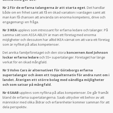
Nr 2 för de erfarna talangerna är att starta eget
. Det handlar
både om en frihet samt att få en ökad variation i vardagen samt att
man kan få chansen att använda sin enorma kompetens, drive och
engagemang i en fråga.
Nr 3 IKEA
upplevs som intressant för erfarna ledare och talanger. På
samma sätt som ASSA ABLOY är man ett företag med enorma
möjligheter och dessutom har alltid IKEA värnat om att vara ett företag
som är nyfiket på allas kompetenser.
Det anrika familjeföretaget och den stora
koncernen Axel Johnson
lockar erfarna ledare
och 55+ supertalanger. Företaget har länge
verkat för en ökad mångfald.
Nr 5 Volvo Cars är alternativet för Göteborgs erfarna
supertalanger och även ett toppalternativ för andra runt om i
landet. Återigen ett större bolag med oändliga möjligheter
och som satsar på mångfald.
Nr 6 SAAB
upplevs som nyfikna på allas kompetenser. De går framåt
bland de erfarna supertalangerna. Saab uttrycker ett behov av att
människor med olika åldrar och erfarenheter kommer samman för att
dela perspektiv.