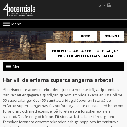
LOGIN
Meny
ANSÖK
NOMINERA
HUR POPULÄRT ÄR ERT FÖRETAG JUST
NU? THE 4POTENTIALS TALENT
ATTRACTION LIVE INDEX!
Mer
Här vill de erfarna supertalangerna arbeta!
Ålderismen är arbetsmarknadens just nu hetaste fråga. 4potentials
har valt att engagera sig i frågan genom att både skapa en lista på de
55 supertalanger över 55 samt att vi idag släpper en lista på de
erfarna supertalangernas favoritföretag. Det är en lista med hopp om
förändring och med exempel på företag som försöker göra en
skillnad. Det är en god början. Ett stort tack till alla er företag som
försöker förändra arbetsmarknaden och ge hopp och framtidstro till