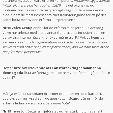
attrahera mycket enklare erfaren kompetens.
Problemet ligger kanske
i vilka rekryterare de har upphandlat?
Finns det okunskap och
fördomar hos dessa stora rekryteringsbolag. Borde kommunerna
plocka hem de mest intressanta chefsrekryteringarna för att på det
sättet locka mer av den erfarna kompetensen?
Nr 16 Volvo Group
är nr 2 för de erfarna talangerna – i Göteborg.
Volvo har arbetat med bland annat Generational inclusion” som en
del av sina interna nätverk för ökad. mångfald. På Volvos hemsida
kan man läsa ”
Today 5 generations work side by side in Volvo Group.
We learn from other people’s long experience, and we learn from other
people’s fresh perspective”
Det är inte överraskande att Länsförsäkringar hamnar på
denna goda lista
av företag. De arbetar mycket för mångfald. I år blir
de nr 17.
Många erfarna kandidater drömmer ibland om en hotellkarriär. Det
upplevs som en livsstil som de uppskattar.
Scandic
är nr 1 för de
erfarna ledarna –
som vill arbeta inom hotell
Nr 19 Investor
. Detta familjeföretag och en stark motor i svenskt