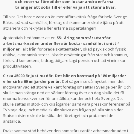
och externa förebilder som lockar andra erfarna
talanger att söka till er eller välja att stanna kvar.
Till sist. Det borde vara en än mer affärskritisk fråga för hela Sverige.
Räkna på vad samhället, företag och kommuner skulle tjäna på att
attrahera och rekrytera fler erfarna supertalanger!
4potentials bedömmer att en
55+ åring som står utanför
arbetsmarknaden under flera år kostar samhället i snitt 4
miljoner
i allt från förlorade skatteintäkter, ökad psykisk och fysisk
ohälsa, ekonomisk stress, ökade ersättningar från stat och kommun,
förlorad kompetens, bidrag, tidigare lagd pension och att vi minskar
produktiviteten.
Cirka 45000 är just nu där. Det blir en kostnad på 180 miljarder
eller cirka 60 miljarder per år.
Det säger inte så mycket- men det
motsvarar vad ett större välkänt företag omsätter i Sverige per år. Och
skulle man stänga ned ett sådant företag över en dag skulle det få
enorma konsekvenser för anställda, kunder och hela Sverige. Det
skulle sättas in stöd- och krisåtgärder samt vara presskonferenser på
TV varje dag…och media skulle skriva om frågan på alla sina sidor.
Statsministern skulle besöka det företaget och prata med de
anställda.
Exakt samma stöd behöver den som står utanför arbetsmarknaden i