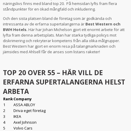
näringslivs finns med bland top 20. På hemsidan lyfts fram flera
ståndpunkter för en ökad mångfald och inkludering.
Och den sista platsen bland de företag som är godkända och
intressanta av de erfarna supertalangerna är
Best Western och
BWH Hotels.
Här har Johan Michelson gjort ett enormt arbete för att
lyfta fram denna arbetsplats. Man har starka tydliga policys mot
diskrimering och rekryterar kompetens från alla olika målgrupper.
Best Western har gjort en enorm resa på talangmarknaden och
jämsides med Ahlsell får de anses som listans raketer!
TOP 20 OVER 55 – HÄR VILL DE
ERFARNA SUPERTALANGERNA HELST
ARBETA
Rank
Company
1
ASSA ABLOY
2
Driva eget företag
3
IKEA
4
Axel Johnson
5
Volvo Cars