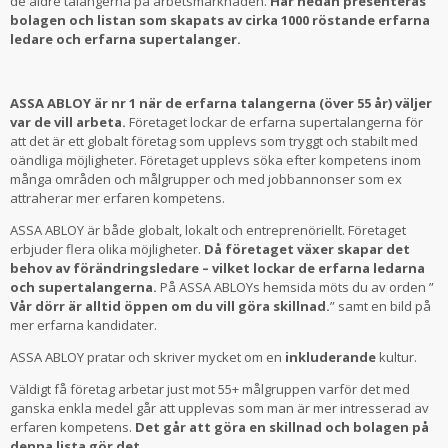
de äldre talangerna på arbetsmarknaden.
Här nedan presenteras
bolagen och listan som skapats av cirka 1000 röstande erfarna
ledare och erfarna supertalanger.
ASSA ABLOY är nr 1 när de erfarna talangerna (över 55 år) väljer
var de vill arbeta.
Företaget lockar de erfarna supertalangerna för
att det är ett globalt företag som upplevs som tryggt och stabilt med
oändliga möjligheter. Företaget upplevs söka efter kompetens inom
många områden och målgrupper och med jobbannonser som ex
attraherar mer erfaren kompetens.
ASSA ABLOY är både globalt, lokalt och entreprenöriellt. Företaget
erbjuder flera olika möjligheter.
Då företaget växer skapar det
behov av förändringsledare – vilket lockar de erfarna ledarna
och supertalangerna.
På ASSA ABLOYs hemsida möts du av orden ”
Vår dörr är alltid öppen om du vill göra skillnad.
” samt en bild på
mer erfarna kandidater.
ASSA ABLOY pratar och skriver mycket om en
inkluderande
kultur.
Väldigt få företag arbetar just mot 55+ målgruppen varför det med
ganska enkla medel går att upplevas som man är mer intresserad av
erfaren kompetens.
Det går att göra en skillnad och bolagen på
denna lista gör det.