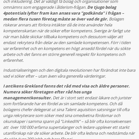
och inkludering. Det är väldigt få bolag och organisationer som
omnämns som engagerade i ålderism-frågan.
De tjugo bolag
4potentials lyfter fram kan anses vara ”godkända” i frågan –
medan flera tusen företag måste se över vad de gör.
Bolagen
riskerar annars att förlora intäkter då de inte använder hela
kompetenskartan när de söker efter kompetens. Sverige är farligt ute
när man både skickar tillbaka kompetens och dessutom väljer att
endast rekrytera från delar av den samlade kompetensen. Förr i tiden
var erfarenhet och en kompetens en högt ansedd fördel när du sökte
arbete och det fanns en större generell respekt för kompetens och
erfarenhet.
Industrialiseringen och den digitala revolutionen har förändrat inte bara
vad vi söker efter – utan även våra generella värderingar.
I antikens Grekland fanns det råd med visa och äldre personer.
Numera söker företagen efter råd hos unga
managementkonsulter.
Det är i stort sett endast läkare och jurister
som fortfarande har en fördel av sin samlade kompetens. Och då
bolagens chefer delegerat ut sina Talent aquisition satsningar till ofta
unga rekryterare som söker med sina omedvetna fördomar och
okunskaper i samma spann på ”LinkedIN” – så blir ofta konsekvensen
att över 100 000 erfarna supertalanger och ledare upplever ett starkt
utanförskap när de söker arbete. De blir ofta ledsna och nedstämda när
de sökt över 200 jobb och bara får nej….