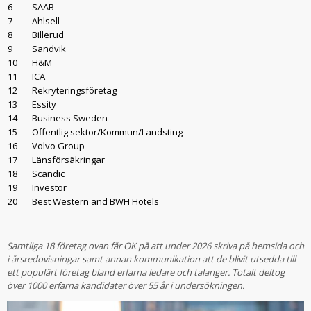
6
SAAB
7
Ahlsell
8
Billerud
9
Sandvik
10
H&M
11
ICA
12
Rekryteringsföretag
13
Essity
14
Business Sweden
15
Offentlig sektor/Kommun/Landsting
16
Volvo Group
17
Länsförsäkringar
18
Scandic
19
Investor
20
Best Western and BWH Hotels
Samtliga 18 företag ovan får OK på att under 2026 skriva på hemsida och
i årsredovisningar samt annan kommunikation att de blivit utsedda till
ett populärt företag bland erfarna ledare och talanger. Totalt deltog
över 1000 erfarna kandidater över 55 år i undersökningen.