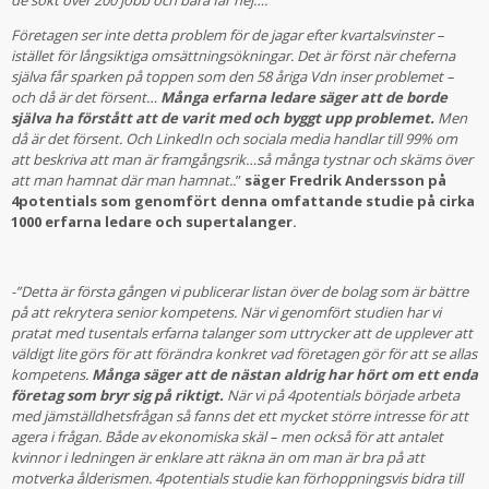
Företagen ser inte detta problem för de jagar efter kvartalsvinster –
istället för långsiktiga omsättningsökningar. Det är först när cheferna
själva får sparken på toppen som den 58 åriga Vdn inser problemet –
och då är det försent…
Många erfarna ledare säger att de borde
själva ha förstått att de varit med och byggt upp problemet.
Men
då är det försent. Och LinkedIn och sociala media handlar till 99% om
att beskriva att man är framgångsrik…så många tystnar och skäms över
att man hamnat där man hamnat..
”
säger Fredrik Andersson på
4potentials som genomfört denna omfattande studie på cirka
1000 erfarna ledare och supertalanger.
-”Detta är första gången vi publicerar listan över de bolag som är bättre
på att rekrytera senior kompetens. När vi genomfört studien har vi
pratat med tusentals erfarna talanger som uttrycker att de upplever att
väldigt lite görs för att förändra konkret vad företagen gör för att se allas
kompetens.
Många säger att de nästan aldrig har hört om ett enda
företag som bryr sig på riktigt.
När vi på 4potentials började arbeta
med jämställdhetsfrågan så fanns det ett mycket större intresse för att
agera i frågan. Både av ekonomiska skäl – men också för att antalet
kvinnor i ledningen är enklare att räkna än om man är bra på att
motverka ålderismen. 4potentials studie kan förhoppningsvis bidra till