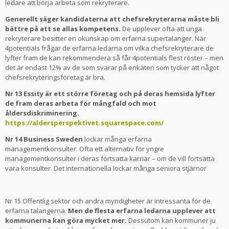
ledare att börja arbeta som rekryterare.
Generellt säger kandidaterna att chefsrekryterarna måste bli
bättre på att se allas kompetens.
De upplever ofta att unga
rekryterare besitter en okunskap om erfarna supertalanger. När
4potentials frågar de erfarna ledarna om vilka chefsrekryterare de
lyfter fram de kan rekommendera så får 4potentials flest röster – men
det är endast 12% av de som svarar på enkäten som tycker att något
chefsrekryteringsföretag är bra.
Nr 13 Essity är ett större företag och på deras hemsida lyfter
de fram deras arbeta för mångfald och mot
åldersdiskriminering.
https://aldersperspektivet.squarespace.com/
Nr 14 Business Sweden
lockar många erfarna
managementkonsulter. Ofta ett alternativ för yngre
managementkonsulter i deras fortsatta karriär – om de vill fortsätta
vara konsulter. Det internationella lockar många seniora stjärnor
Nr 15 Offentlig sektor och andra myndigheter är intressanta för de
erfarna talangerna.
Men de flesta erfarna ledarna upplever att
kommunerna kan göra mycket mer.
Dessutom kan kommuner ju