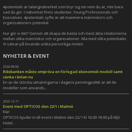
4potentials är talangnätverket som bryr sig om vem du är, inte bara
vad du gör. I nätverket finns studenter, Young Professionals och
Executives. 4potentials syfte är att maximera människors och
organisationers potential.
Hur gör vi det? Genom att skapa de bästa och mest äkta relationerna
mellan olika människor och organisationer. Alla med olika potentialer.
Vi satsar på levande unika personliga möten.
NYHETER & EVENT
2026-08-06
Riksbanken måste ompröva en förlegad ekonomisk modell samt
sänka räntan nu
En av de största utmaningarna i dagens penningpolitik är att de
modeller som används...
2025-12-11
Event med OPTICOS den 22/1 i Malmö
När:
OPTICOS bjuder in till event i Malmö den 22/1 kl 16.00-18.00 på MjS
Hotel...