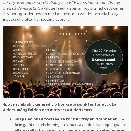
att frågan kommer upp i ledningen. Varför fanns inte vi som företag
med på denna lista?”
, avslutar Fredrik som är hoppfull att det sker en
förändring under hösten när konjunkturen vänder och alla bolag
måste söka efter kompetens överallt.
4potentials skickar med tio konkreta punkter för att öka
ålders-mångfalden och motverka ålderismen
Skapa en ökad förståelse för hur frågan drabbar en 55-
åring
. Låt ex hela ledningen simulera att de blivit uppsagda och
att de skall söka nya jobb och
se hur ni som företag agerar