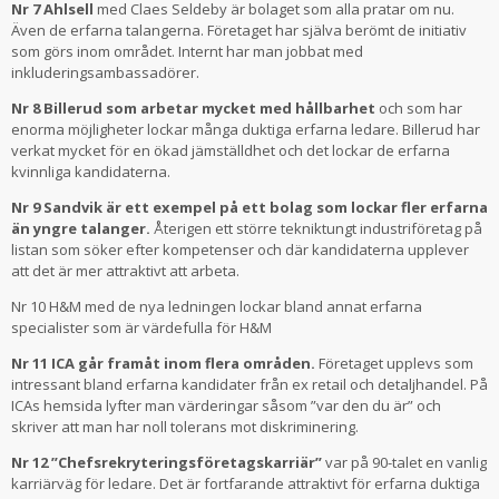
Nr 7 Ahlsell
med Claes Seldeby är bolaget som alla pratar om nu.
Även de erfarna talangerna. Företaget har själva berömt de initiativ
som görs inom området. Internt har man jobbat med
inkluderingsambassadörer.
Nr 8 Billerud som arbetar mycket med hållbarhet
och som har
enorma möjligheter lockar många duktiga erfarna ledare. Billerud har
verkat mycket för en ökad jämställdhet och det lockar de erfarna
kvinnliga kandidaterna.
Nr 9 Sandvik är ett exempel på ett bolag som lockar fler erfarna
än yngre talanger.
Återigen ett större tekniktungt industriföretag på
listan som söker efter kompetenser och där kandidaterna upplever
att det är mer attraktivt att arbeta.
Nr 10 H&M med de nya ledningen lockar bland annat erfarna
specialister som är värdefulla för H&M
Nr 11 ICA går framåt inom flera områden.
Företaget upplevs som
intressant bland erfarna kandidater från ex retail och detaljhandel. På
ICAs hemsida lyfter man värderingar såsom ”var den du är” och
skriver att man har noll tolerans mot diskriminering.
Nr 12 ”Chefsrekryteringsföretagskarriär”
var på 90-talet en vanlig
karriärväg för ledare. Det är fortfarande attraktivt för erfarna duktiga