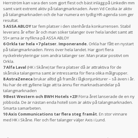
Herrström kan vara den som gjort flest och bäst inlägg på LinkedIn mm
samt varit extremt aktiv på talangmarknaden. Även Vd Cecilia är aktiv
på talangmarknaden och de har numera en tydlig HR-agenda som ger
resultat.
5 ASSA ABLOY
tar fem platser i den stenhårda konkurrensen. Stabil
leverans år efter år och man söker talanger över hela landet samt att
55+:arna är nyfikna på ASSA ABLOY
6 Orkla tar hela +7 platser. Imponerande.
Orkla har fått en nystart
på talangmarknaden. Finns över hela landet. Har gjort flera
nyckelrekryteringar som andra talanger ser. Man pratar positivt om
Orkla.
7 Alfa Laval
(HK i Skåne) tar flera platser då är attraktiva för de
skånska talangerna samt är intressanta för flera olika målgrupper.
8 AstraZeneca
brukar alltid gå framåt i lågkonjunkturer – så även i år.
Nu har de ett gyllene läge att ta ännu fler marknadsandelar på
talangmarknaden
9 Best Western och BWH Hotels +23!
Förra året lanserade de en ny
jobbsida. De är nästan enda hotell som är aktiv på talangmarknaden.
Smarta samarbeten.
10 Axis Communications tar flera steg framåt
. En stor vinnare
med HK i Skåne. Fler och fler talanger väljer Axis i Lund.