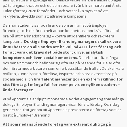
aldrig de stora långsiktiga ekonomiska vinsterna. De främsta bolagen
på talangmarknaden och de som senare i vår blir vinnare samt Årets
Talangföretag 2026 förstår det – och satsar lika mycket på att
rekrytera, utveckla som att attrahera kompetens.
Den här studien visar och firar de som är främst på Employer
Branding – och det är en helt annan kompetens som krävs för att bli
bra på att marknadsföra sig – kontra att identifiera och rekrytera
kompetens.
Duktiga Employer Branding managers skall ex vara
ännu bättre än alla andra att ha koll på ALLT i ett företag och
för att vara det krävs det både stort drive, analytisk
kompetens och även social kompetens
. De arbetar ofta många
och sena timmar och befinner sig ofta ute på resande fot. De är ofta
den första medarbetaren som en arbetssökande träffar. De skall vara
nyfikna, kunna lyssna, föreläsa, inspirera och vara extremt bra på
sociala media.
En bra Talent manager gör en extrem skillnad för
sitt företag. I många fall för exempelvis en nyfiken student –
är de företaget.
Vi på 4potentials är djupt imponerade av det engagemang som många
duktiga Employer Branding managers visar för sitt företag. Och idag
ger det resultat genom att 4potentials presenterar de företag som är
bäst på Employer Branding!
Att som nedanstående företag vara extremt duktiga på