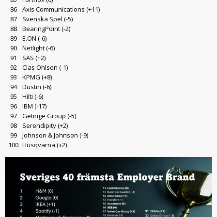
86
Axis Communications
(+11)
87
Svenska Spel
(-5)
88
BearingPoint
(-2)
89
E.ON
(-6)
90
Netlight
(-6)
91
SAS
(+2)
92
Clas Ohlson
(-1)
93
KPMG
(+8)
94
Dustin
(-6)
95
Hilti
(-6)
96
IBM
(-17)
97
Getinge Group
(-5)
98
Serendipity
(+2)
99
Johnson & Johnson
(-9)
100
Husqvarna (+2)