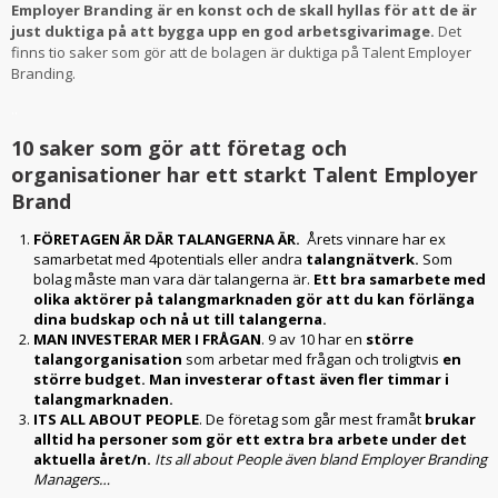
Employer Branding är en konst och de skall hyllas för att de är
just duktiga på att bygga upp en god arbetsgivarimage.
Det
finns tio saker som gör att de bolagen är duktiga på Talent Employer
Branding.
..
10 saker som gör att företag och
organisationer har ett starkt Talent Employer
Brand
FÖRETAGEN ÄR DÄR TALANGERNA ÄR.
Årets vinnare har ex
samarbetat med 4potentials eller andra
talangnätverk.
Som
bolag måste man vara där talangerna är.
Ett bra samarbete med
olika aktörer på talangmarknaden gör att du kan förlänga
dina budskap och nå ut till talangerna.
MAN INVESTERAR MER I FRÅGAN
. 9 av 10 har en
större
talangorganisation
som arbetar med frågan och troligtvis
en
större budget. Man investerar oftast även fler timmar i
talangmarknaden.
ITS ALL ABOUT PEOPLE
. De företag som går mest framåt
brukar
alltid ha personer som gör ett extra bra arbete under det
aktuella året/n.
Its all about People även bland Employer Branding
Managers…