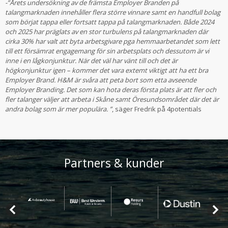
-”Årets undersökning av de främsta Employer Branden på
talangmarknaden innehåller flera större vinnare samt en handfull bolag
som börjat tappa eller fortsatt tappa på talangmarknaden. Både 2024
och 2025 har präglats av en stor turbulens på talangmarknaden där
cirka 30% har valt att byta arbetsgivare pga hemmaarbetandet som lett
till ett försämrat engagemang för sin arbetsplats och dessutom är vi
inne i en lågkonjunktur. När det väl har vänt till och det är
högkonjunktur igen – kommer det vara extemt viktigt att ha ett bra
Employer Brand. H&M är svåra att peta bort som etta avseende
Employer Branding. Det som kan hota deras första plats är att fler och
fler talanger väljer att arbeta i Skåne samt Öresundsområdet där det är
andra bolag som är mer populära. ”
, säger Fredrik på 4potentials
Partners & kunder