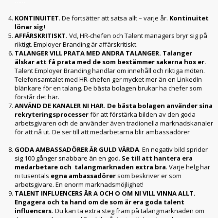
……
..
KONTINUITET
. De fortsätter att satsa allt – varje år.
Kontinuitet
lönar sig!
AFFÄRSKRITISKT.
Vd, HR-chefen och Talent managers bryr sig på
riktigt. Employer Branding är affärskritiskt.
TALANGER VILL PRATA MED ANDRA TALANGER. Talanger
älskar att få prata med de som bestämmer sakerna hos er.
Talent Employer Branding handlar om innehåll och riktiga möten.
Telefonsamtalet med HR-chefen ger mycket mer än en LinkedIn
blänkare för en talang. De bästa bolagen brukar ha chefer som
förstår det här.
ANVÄND DE KANALER NI HAR. De bästa bolagen använder sina
rekryteringsprocesser
för att förstärka bilden av den goda
arbetsgivaren och de använder även tradionella marknadskanaler
för att nå ut. De ser till att medarbetarna blir ambassadörer
..
GODA AMBASSADÖRER ÄR GULD VÄRDA
. En negativ bild sprider
sig 100 gånger snabbare än en god.
Se till att hantera era
medarbetare och talangmarknaden extra bra
. Varje helg har
ni tusentals
egna ambassadörer
som beskriver er som
arbetsgivare. En enorm marknadsmöjlighet!
TALENT INFLUENCERS ÄR A OCH O OM NI VILL VINNA ALLT.
Engagera och ta hand om de som är era goda talent
influencers.
Du kan ta extra steg fram på talangmarknaden om