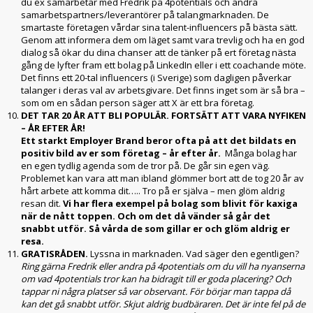
du ex samarbetar med Fredrik på 4potentials och andra
samarbetspartners/leverantörer på talangmarknaden. De
smartaste företagen vårdar sina talent-influencers på bästa sätt.
Genom att informera dem om läget samt vara trevlig och ha en god
dialog så ökar du dina chanser att de tänker på ert företag nästa
gång de lyfter fram ett bolag på LinkedIn eller i ett coachande möte.
Det finns ett 20-tal influencers (i Sverige) som dagligen påverkar
talanger i deras val av arbetsgivare. Det finns inget som är så bra –
som om en sådan person säger att X är ett bra företag.
DET TAR 20 ÅR ATT BLI POPULÄR. FORTSÄTT ATT VARA NYFIKEN
– ÅR EFTER ÅR!
Ett starkt Employer Brand beror ofta på att det bildats en
positiv bild av er som företag – år efter år.
Många bolag har
en egen tydlig agenda som de tror på. De går sin egen väg.
Problemet kan vara att man ibland glömmer bort att de tog 20 år av
hårt arbete att komma dit….. Tro på er själva – men glöm aldrig
resan dit.
Vi har flera exempel på bolag som blivit för kaxiga
när de nått toppen. Och om det då vänder så går det
snabbt utför. Så vårda de som gillar er och glöm aldrig er
resa.
GRATISRÅDEN.
Lyssna in marknaden. Vad säger den egentligen?
Ring gärna Fredrik eller andra på 4potentials om du vill ha nyanserna
om vad 4potentials tror kan ha bidragit till er goda placering? Och
tappar ni några platser så var observant. För börjar man tappa då
kan det gå snabbt utför. Skjut aldrig budbäraren. Det är inte fel på de