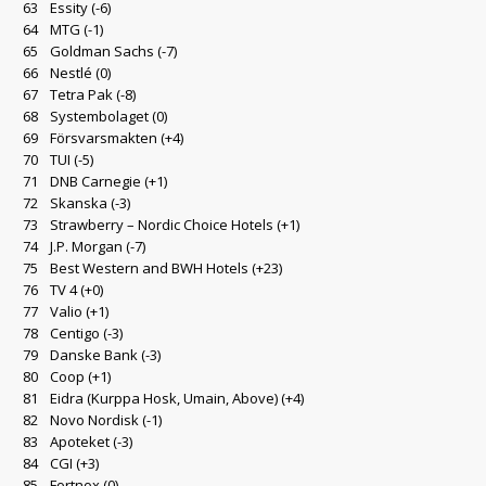
63
Essity
(-6)
64
MTG
(-1)
65
Goldman Sachs
(-7)
66
Nestlé
(0)
67
Tetra Pak
(-8)
68
Systembolaget
(0)
69
Försvarsmakten
(+4)
70
TUI
(-5)
71
DNB Carnegie
(+1)
72
Skanska
(-3)
73
Strawberry – Nordic Choice Hotels
(+1)
74
J.P. Morgan
(-7)
75
Best Western and BWH Hotels
(+23)
76
TV 4
(+0)
77
Valio
(+1)
78
Centigo
(-3)
79
Danske Bank
(-3)
80
Coop
(+1)
81
Eidra (Kurppa Hosk, Umain, Above)
(+4)
82
Novo Nordisk
(-1)
83
Apoteket
(-3)
84
CGI
(+3)
85
Fortnox
(0)