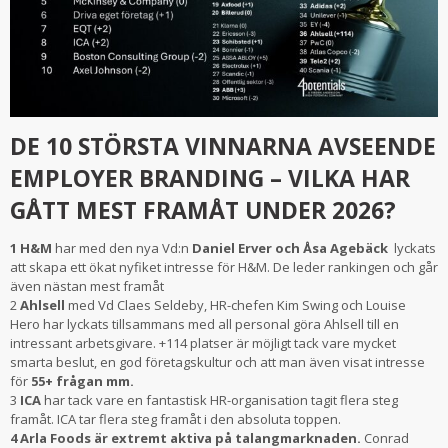
DE 10 STÖRSTA VINNARNA AVSEENDE
EMPLOYER BRANDING – VILKA HAR
GÅTT MEST FRAMÅT UNDER 2026?
1 H&M
har med den nya Vd:n
Daniel Erver och Åsa Agebäck
lyckats
att skapa ett ökat nyfiket intresse för H&M. De leder rankingen och går
även nästan mest framåt
2
Ahlsell
med Vd Claes Seldeby, HR-chefen Kim Swing och Louise
Hero har lyckats tillsammans med all personal göra Ahlsell till en
intressant arbetsgivare. +114 platser är möjligt tack vare mycket
smarta beslut, en god företagskultur och att man även visat intresse
för
55+ frågan mm.
3
ICA
har tack vare en fantastisk HR-organisation tagit flera steg
framåt. ICA tar flera steg framåt i den absoluta toppen.
4 Arla Foods är extremt aktiva på talangmarknaden.
Conrad