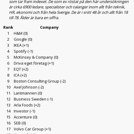
som tar fram indexet. De som ex röstat på den här undersökningen
är cirka 6900 ledare, specialister och talanger inom allt från teknik,
HR, ekonomi och från hela Sverige. De är i snitt 48 år och allt från 18
till 78. Ålder är bara en siffra.
Rank
Company
1
H&M
(0)
2
Google
(0)
3
IKEA
(+1)
4
Spotify
(-1)
5
McKinsey & Company
(0)
6
Driva eget företag
(+1)
7
EQT
(+2)
8
ICA
(+2)
9
Boston Consulting Group
(-2)
10
Axel Johnson
(-2)
11
Lantmännen
(0)
12
Business Sweden
(-1)
13
Arla Foods
(+2)
14
Investor
(-1)
15
Accenture
(0)
16
SEB
(0)
17
Volvo Car Group
(+1)