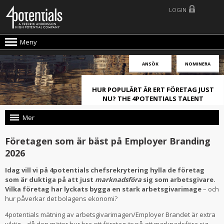
LOGIN
Meny
ANSÖK
NOMINERA
HUR POPULÄRT ÄR ERT FÖRETAG JUST
NU? THE 4POTENTIALS TALENT
ATTRACTION LIVE INDEX!
Mer
Företagen som är bäst på Employer Branding
2026
Idag vill vi på 4potentials chefsrekrytering hylla de företag
som är duktiga på att just
marknadsföra
sig som arbetsgivare.
Vilka företag har lyckats bygga en stark arbetsgivarimage
– och
hur påverkar det bolagens ekonomi?
4potentials mätning av arbetsgivarimagen/Employer Brandet är extra