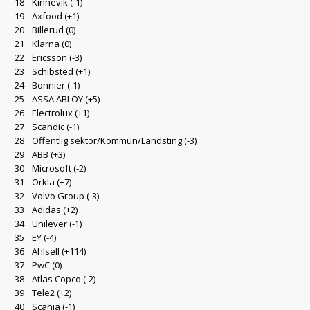
18
Kinnevik
(-1)
19
Axfood
(+1)
20
Billerud
(0)
21
Klarna
(0)
22
Ericsson
(-3)
23
Schibsted
(+1)
24
Bonnier
(-1)
25
ASSA ABLOY
(+5)
26
Electrolux
(+1)
27
Scandic
(-1)
28
Offentlig sektor/Kommun/Landsting
(-3)
29
ABB
(+3)
30
Microsoft
(-2)
31
Orkla
(+7)
32
Volvo Group
(-3)
33
Adidas
(+2)
34
Unilever
(-1)
35
EY
(-4)
36
Ahlsell
(+114)
37
PwC
(0)
38
Atlas Copco
(-2)
39
Tele2
(+2)
40
Scania
(-1)