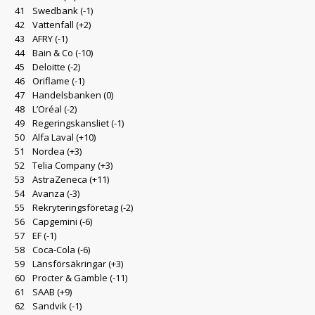
41
Swedbank
(-1)
42
Vattenfall
(+2)
43
AFRY
(-1)
44
Bain & Co
(-10)
45
Deloitte
(-2)
46
Oriflame
(-1)
47
Handelsbanken
(0)
48
L’Oréal
(-2)
49
Regeringskansliet
(-1)
50
Alfa Laval
(+10)
51
Nordea
(+3)
52
Telia Company
(+3)
53
AstraZeneca
(+11)
54
Avanza
(-3)
55
Rekryteringsföretag
(-2)
56
Capgemini
(-6)
57
EF
(-1)
58
Coca-Cola
(-6)
59
Länsförsäkringar
(+3)
60
Procter & Gamble
(-11)
61
SAAB
(+9)
62
Sandvik
(-1)