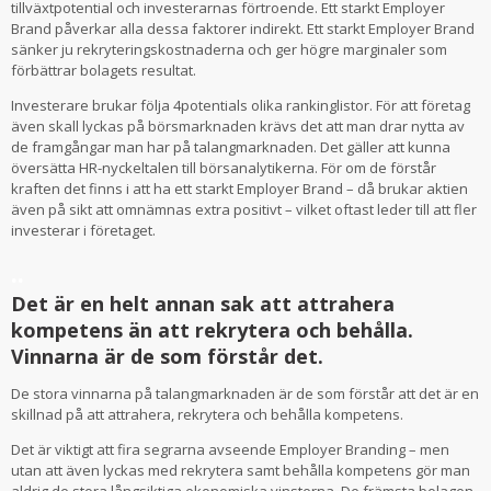
tillväxtpotential och investerarnas förtroende. Ett starkt Employer
Brand påverkar alla dessa faktorer indirekt. Ett starkt Employer Brand
sänker ju rekryteringskostnaderna och ger högre marginaler som
förbättrar bolagets resultat.
Investerare brukar följa 4potentials olika rankinglistor. För att företag
även skall lyckas på börsmarknaden krävs det att man drar nytta av
de framgångar man har på talangmarknaden. Det gäller att kunna
översätta HR-nyckeltalen till börsanalytikerna. För om de förstår
kraften det finns i att ha ett starkt Employer Brand – då brukar aktien
även på sikt att omnämnas extra positivt – vilket oftast leder till att fler
investerar i företaget.
..
Det är en helt annan sak att attrahera
kompetens än att rekrytera och behålla.
Vinnarna är de som förstår det.
De stora vinnarna på talangmarknaden är de som förstår att det är en
skillnad på att attrahera, rekrytera och behålla kompetens.
Det är viktigt att fira segrarna avseende Employer Branding – men
utan att även lyckas med rekrytera samt behålla kompetens gör man