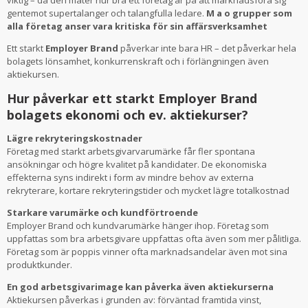
viktig – då den mäter hur bra ett företag är på att marknadsföra sig
gentemot supertalanger och talangfulla ledare.
M a o grupper som
alla företag anser vara kritiska för sin affärsverksamhet
Ett starkt
Employer Brand
påverkar inte bara HR – det påverkar hela
bolagets lönsamhet, konkurrenskraft och i förlängningen även
aktiekursen.
Hur påverkar ett starkt Employer Brand
bolagets ekonomi och ev. aktiekurser?
Lägre rekryteringskostnader
Företag med starkt arbetsgivarvarumärke får fler spontana
ansökningar och högre kvalitet på kandidater. De ekonomiska
effekterna syns indirekt i form av mindre behov av externa
rekryterare, kortare rekryteringstider och mycket lägre totalkostnad
Starkare varumärke och kundförtroende
Employer Brand och kundvarumärke hänger ihop. Företag som
uppfattas som bra arbetsgivare uppfattas ofta även som mer pålitliga.
Företag som är poppis vinner ofta marknadsandelar även mot sina
produktkunder.
En god arbetsgivarimage kan påverka även aktiekurserna
Aktiekursen påverkas i grunden av: förväntad framtida vinst,