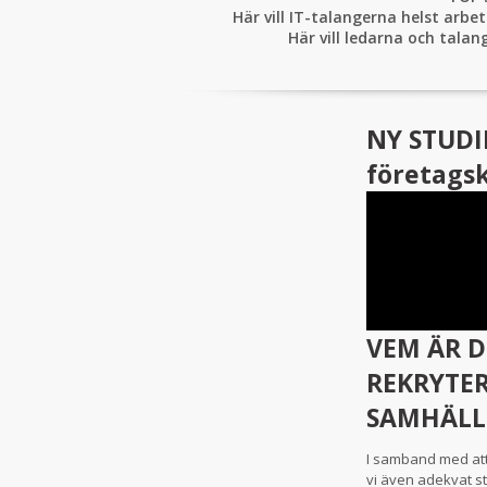
Här vill IT-talangerna helst arb
Här vill ledarna och tala
NY STUDIE
företagsk
VEM ÄR 
REKRYTER
SAMHÄLL
I samband med att
vi även adekvat st