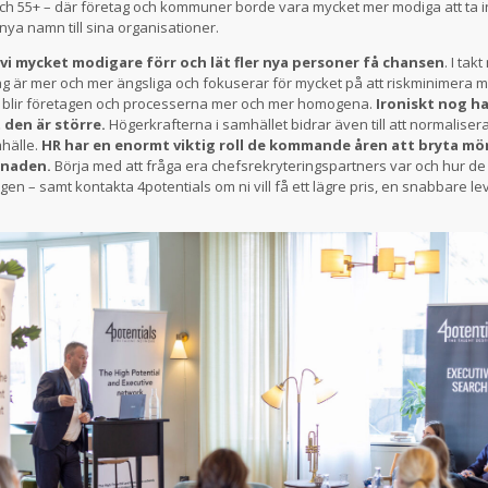
och 55+ – där företag och kommuner borde vara mycket mer modiga att ta i
ya namn till sina organisationer.
 vi mycket modigare förr och lät fler nya personer få chansen
. I tak
g är mer och mer ängsliga och fokuserar för mycket på att riskminimera me
lir företagen och processerna mer och mer homogena.
Ironiskt nog har
 den är större.
Högerkrafterna i samhället bidrar även till att normalisera
hälle.
HR har en enormt viktig roll de kommande åren att bryta mö
naden.
Börja med att fråga era chefsrekryteringspartners var och hur de 
gen – samt kontakta 4potentials om ni vill få ett lägre pris, en snabbare le