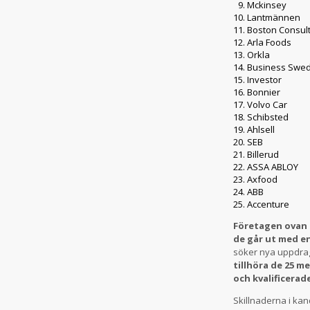
Mckinsey
Lantmännen
Boston Consul
Arla Foods
Orkla
Business Swe
Investor
Bonnier
Volvo Car
Schibsted
Ahlsell
SEB
Billerud
ASSA ABLOY
Axfood
ABB
Accenture
Företagen ovan 
de går ut med en
söker nya uppdrag,
tillhöra de 25 m
och kvalificerad
Skillnaderna i kan