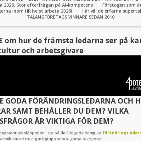
eta 2026. Stor efterfrågan på AI-kompetens
Företagen som är
ngerna inom HR helst arbeta 2026!
Här vill de erfarna supert
TALANGFÖRETAGS VINNARE SEDAN 2010
 om hur de främsta ledarna ser på kar
ultur och arbetsgivare
DE GODA FÖRÄNDRINGSLEDARNA OCH 
AR SAMT BEHÅLLER DU DEM? VILKA
SFRÅGOR ÄR VIKTIGA FÖR DEM?
 4potentials släpper en lista på de 500 goda ödmjuka
förändringsledar
atistik om en trevlig målgrupp som vi gärna rekryterar.