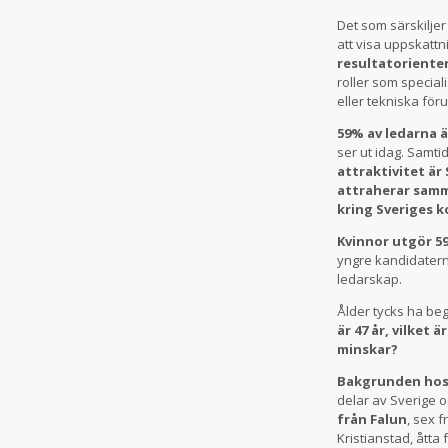
Det som särskilje
att visa uppskatt
resultatoriente
roller som speciali
eller tekniska fö
59% av ledarna 
ser ut idag. Samti
attraktivitet är
attraherar samm
kring Sveriges k
Kvinnor utgör 5
yngre kandidaterna
ledarskap.
Ålder tycks ha be
är 47 år, vilket
minskar?
Bakgrunden hos 
delar av Sverige 
från Falun
, sex 
Kristianstad, åtta