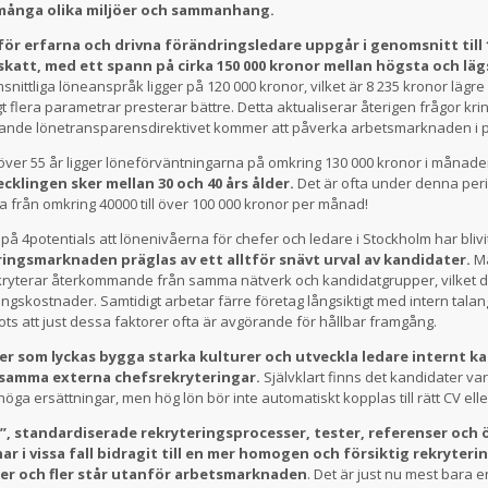
 många olika miljöer och sammanhang.
r erfarna och drivna förändringsledare uppgår i genomsnitt till 
katt, med ett spann på cirka 150 000 kronor mellan högsta och lä
ittliga löneanspråk ligger på 120 000 kronor, vilket är 8 235 kronor lägr
gt flera parametrar presterar bättre. Detta aktualiserar återigen frågor kri
ande lönetransparensdirektivet kommer att påverka arbetsmarknaden i p
över 55 år ligger löneförväntningarna på omkring 130 000 kronor i måna
cklingen sker mellan 30 och 40 års ålder.
Det är ofta under denna per
 från omkring 40000 till över 100 000 kronor per månad!
 på 4potentials att lönenivåerna för chefer och ledare i Stockholm har blivi
ingsmarknaden präglas av ett alltför snävt urval av kandidater.
M
kryterar återkommande från samma nätverk och kandidatgrupper, vilket 
ingskostnader. Samtidigt arbetar färre företag långsiktigt med intern tala
rots att just dessa faktorer ofta är avgörande för hållbar framgång.
er som lyckas bygga starka kulturer och utveckla ledare internt k
samma externa chefsrekryteringar.
Självklart finns det kandidater v
öga ersättningar, men hög lön bör inte automatiskt kopplas till rätt CV eller
”, standardiserade rekryteringsprocesser, tester, referenser och
ar i vissa fall bidragit till en mer homogen och försiktig rekryteri
t fler och fler står utanför arbetsmarknaden
. Det är just nu mest bara