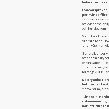
ledare formas i
Löneanspråken fö
per månad före s
Kvinnornas genomsn
att kvinnorna enli
och hur det komm
Bland kandidater 
största löneutve
lönenivåer kan öka
Generellt anser vi
att
chefsrekryter
organisationer re
löner och rekryter
företagskultur – t
De organisation
behovet av kost
motiverar mycket h
”LinkedIn-manin
riskminimering h
har lett till at