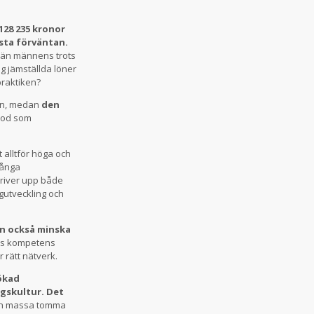
128 235 kronor
gsta förväntan.
e än männens trots
ng jämställda löner
raktiken?
den, medan
den
iod som
t alltför höga och
ånga
driver upp både
ngutveckling och
an också minska
ars kompetens
 rätt nätverk.
 ökad
ngskultur. Det
 en massa tomma