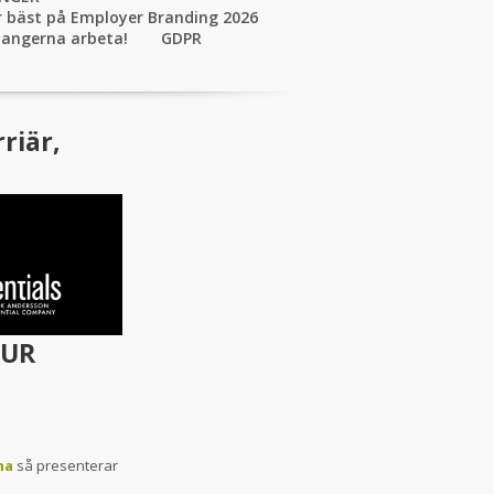
 bäst på Employer Branding 2026
alangerna arbeta!
GDPR
riär,
HUR
na
så presenterar