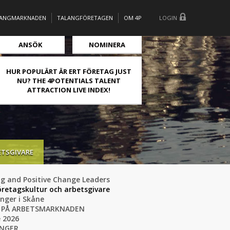
LANGMARKNADEN
TALANGFÖRETAGEN
OM 4P
LOGIN
ANSÖK
NOMINERA
HUR POPULÄRT ÄR ERT FÖRETAG JUST
NU? THE 4POTENTIALS TALENT
ATTRACTION LIVE INDEX!
ETSGIVARE
ng and Positive Change Leaders
öretagskultur och arbetsgivare
anger i Skåne
NS PÅ ARBETSMARKNADEN
e 2026
ANGER