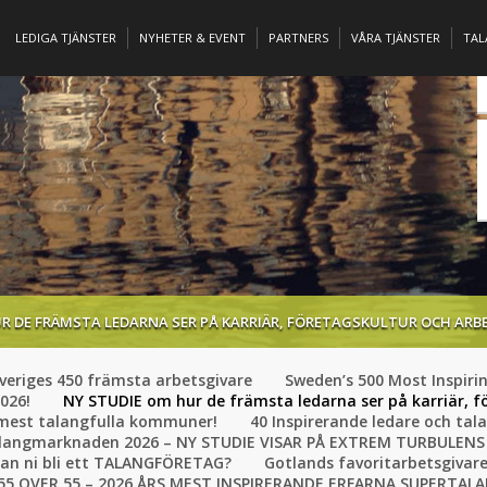
LEDIGA TJÄNSTER
NYHETER & EVENT
PARTNERS
VÅRA TJÄNSTER
TA
R DE FRÄMSTA LEDARNA SER PÅ KARRIÄR, FÖRETAGSKULTUR OCH ARB
veriges 450 främsta arbetsgivare
Sweden’s 500 Most Inspiri
026!
NY STUDIE om hur de främsta ledarna ser på karriär, f
 mest talangfulla kommuner!
40 Inspirerande ledare och tal
 talangmarknaden 2026 – NY STUDIE VISAR PÅ EXTREM TURBULE
kan ni bli ett TALANGFÖRETAG?
Gotlands favoritarbetsgivar
55 OVER 55 – 2026 ÅRS MEST INSPIRERANDE ERFARNA SUPERTAL