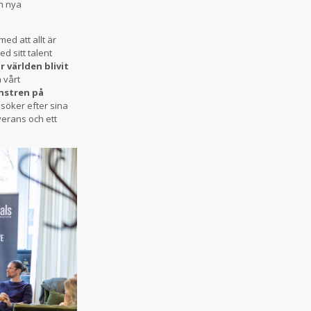
n nya
t med att allt är
d sitt talent
 världen blivit
 vårt
nstren på
söker efter sina
verans och ett