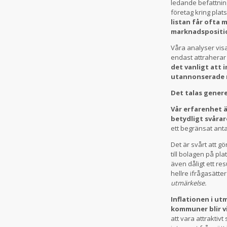
ledande befattnin
företag kring plat
listan får ofta 
marknadspositi
Våra analyser visa
endast attraherar 
det vanligt att i
utannonserade 
Det talas genere
Vår erfarenhet ä
betydligt svårar
ett begränsat antal
Det är svårt att g
till bolagen på pla
även dåligt ett re
hellre ifrågasätter
utmärkelse.
Inflationen i u
kommuner blir v
att vara attraktiv