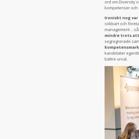
ord om Diversity 
kompetenser och n
Ironiskt nog var
sökbart och företa
management …så b
mindre trots att
segregrerade sam
kompetensmark
kandidater egentli
bättre urval.