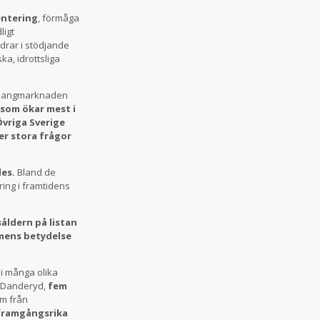
ntering
, förmåga
ligt
drar i stödjande
ka, idrottsliga
talangmarknaden
som ökar mest i
vriga Sverige
er stora frågor
des.
Bland de
ring i framtidens
ldern på listan
ismens betydelse
i många olika
n Danderyd,
fem
em från
 framgångsrika