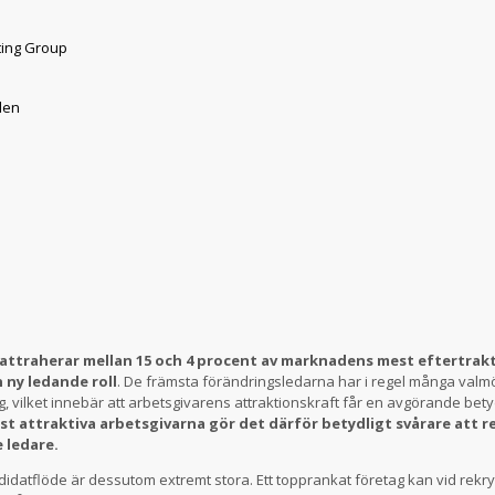
ting Group
den
attraherar mellan 15 och 4 procent av marknadens mest eftertrakt
 ny ledande roll
. De främsta förändringsledarna har i regel många valmö
 vilket innebär att arbetsgivarens attraktionskraft får en avgörande bet
est attraktiva arbetsgivarna gör det därför betydligt svårare att r
e ledare.
didatflöde är dessutom extremt stora. Ett topprankat företag kan vid rekryte