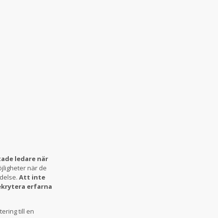
ade ledare när
jligheter när de
ydelse.
Att inte
ekrytera erfarna
ring till en