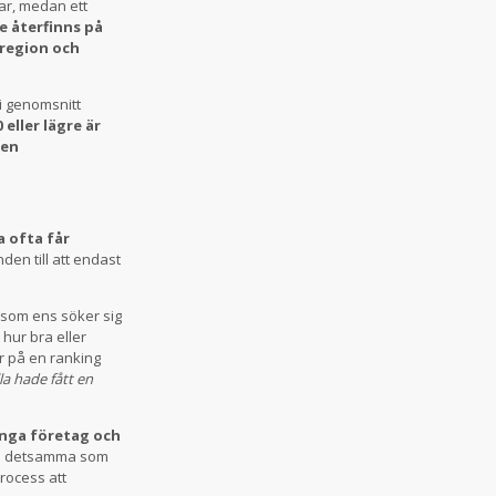
ar, medan ett
e återfinns på
 region och
 i genomsnitt
eller lägre är
den
a ofta får
en till att endast
n som ens söker sig
 hur bra eller
ar på en ranking
a hade fått en
ånga företag och
nte detsamma som
rocess att