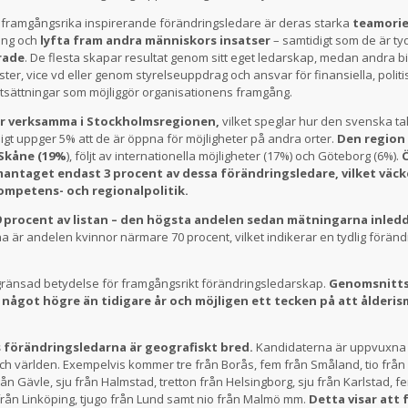
r framgångsrika inspirerande förändringsledare är deras starka
teamorie
ning och
lyfta fram andra människors insatser
– samtidigt som de är tyd
rade
. De flesta skapar resultat genom sitt eget ledarskap, medan andra bi
ster, vice vd eller genom styrelseuppdrag och ansvar för finansiella, politis
rutsättningar som möjliggör organisationens framgång.
är verksamma i Stockholmsregionen,
vilket speglar hur den svenska 
digt uppger 5% att de är öppna för möjligheter på andra orter.
Den region 
 Skåne (19%
), följt av internationella möjligheter (17%) och Göteborg (6%).
Ö
antaget endast 3 procent av dessa förändringsledare, vilket väck
ompetens- och regionalpolitik.
9 procent av listan – den högsta andelen sedan mätningarna inled
 är andelen kvinnor närmare 70 procent, vilket indikerar en tydlig föränd
gränsad betydelse för framgångsrikt förändringsledarskap.
Genomsnittså
 är något högre än tidigare år och möjligen ett tecken på att ålder
förändringsledarna är geografiskt bred.
Kandidaterna är uppvuxna 
och världen. Exempelvis kommer tre från Borås, fem från Småland, tio frå
från Gävle, sju från Halmstad, tretton från Helsingborg, sju från Karlstad, f
 från Linköping, tjugo från Lund samt nio från Malmö mm.
Detta visar att