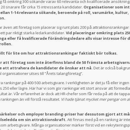
g få omkring 300 sökande varav 60 relevanta och kvalificerade ansökning
s 20 snarare får cirka 15 intressanta kandidater.
Organisationer som int
mellan 1-14 relevanta sökande, beroende på roll, varumärke, kultur,
on.
r även att företag som placerar sig runt plats 200 på attraktionsrankingar
ett par riktigt starka ledarkandidater.
Vid placeringar omkring plats 250 
nga eller få kvalificerade förändringsledare alls visar intresse för 
rollen.
llt för lite om hur attraktionsrankingar faktiskt bör tolkas.
r att företag som inte återfinns bland de 50 främsta arbetsgivarn
e att attrahera de kandidater de önskar att nå.
Det är också bakgrund
 organisationer utses till ”Årets talangföretag”.
öra rankingar på 400-500 arbetsgivare. I verkligheten är det ju få eller inge
ts 250 eller lägre. Här har vi som gör rankingar ett stort ansvar att förmedla
sultat är. Vår erfarenhet är dock att HR-chefer som får reda på att de tapp
 rankingen än vill förstå resultatet.
Vi hade tjänat mycket mer pengar om all
tmärkelser och employer branding-priser har dessutom gjort att m
ilseledda om sin attraktionskraft.
Att finnas med på en ranking är i
t som arbetsgivare. Många organisationer märker först vid en rekryteringsp