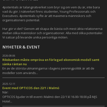
4potentials är talangnätverket som bryr sig om vem du är, inte bara
vad du gör. I nätverket finns studenter, Young Professionals och
Executives. 4potentials syfte är att maximera människors och
organisationers potential.
Hur gör vi det? Genom att skapa de bästa och mest äkta relationerna
mellan olika människor och organisationer. Alla med olika potentialer.
Vi satsar på levande unika personliga möten.
NYHETER & EVENT
2026-08-06
Riksbanken måste ompröva en förlegad ekonomisk modell samt
sänka räntan nu
En av de största utmaningarna i dagens penningpolitik är att de
modeller som används...
2025-12-11
Event med OPTICOS den 22/1 i Malmö
När:
OPTICOS bjuder in till event i Malmö den 22/1 kl 16.00-18.00 på MjS
Hotel...