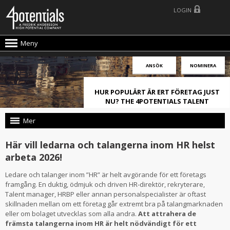
LOGIN
Meny
ANSÖK
NOMINERA
HUR POPULÄRT ÄR ERT FÖRETAG JUST
NU? THE 4POTENTIALS TALENT
ATTRACTION LIVE INDEX!
Mer
Här vill ledarna och talangerna inom HR helst
arbeta 2026!
Ledare och talanger inom ”HR” är helt avgörande för ett företags
framgång. En duktig, ödmjuk och driven HR-direktör, rekryterare,
Talent manager, HRBP eller annan personalspecialister är oftast
skillnaden mellan om ett företag går extremt bra på talangmarknaden
eller om bolaget utvecklas som alla andra.
Att attrahera de
främsta talangerna inom HR är helt nödvändigt för ett