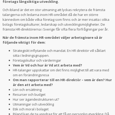
företags långsiktiga utveckling.
Och ibland är det en stor utmaning att lyckas rekrytera de främsta
talangerna och ledarna inom HR-området då de har en större
kännedom om både vilka företag som finns och är mer insatta i olika
bolags företagskulturer, ledarskap och utvecklingsmöjligheter. De
främsta HR-direktörerna i Sverige får ofta flera förfrågningar per år.
När de främsta inom HR-området väljer arbetsgivare så är
följande viktigt för dem:
Strategiskt inflytande och mandat. En HR direktör vill såklart
sitta i ledningsgruppen.
Företagskultur och värderingar
Vem är Vd och hur är Vd att arbeta med?
HR-talanger uppskattar om det finns möjlighet till att vara med
om en förändringsresa
Om man rapporterar till en HR-direktör – vem är den? Hur
är den att arbeta med?
Lön och ersättning
Resurser och budget
Hur ser ägandestrukturen ut?
Utmaningar och utveckling
Etik och moral i bolaget
Ibland kan de ta uppdrag för att få en personlig utveckling. Då