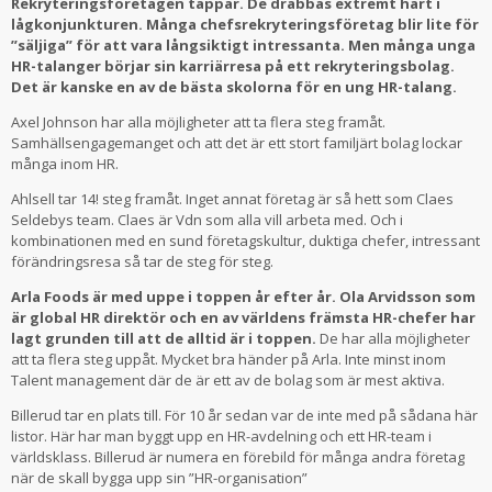
Rekryteringsföretagen tappar. De drabbas extremt hårt i
lågkonjunkturen. Många chefsrekryteringsföretag blir lite för
”säljiga” för att vara långsiktigt intressanta. Men många unga
HR-talanger börjar sin karriärresa på ett rekryteringsbolag.
Det är kanske en av de bästa skolorna för en ung HR-talang.
Axel Johnson har alla möjligheter att ta flera steg framåt.
Samhällsengagemanget och att det är ett stort familjärt bolag lockar
många inom HR.
Ahlsell tar 14! steg framåt. Inget annat företag är så hett som Claes
Seldebys team. Claes är Vdn som alla vill arbeta med. Och i
kombinationen med en sund företagskultur, duktiga chefer, intressant
förändringsresa så tar de steg för steg.
Arla Foods är med uppe i toppen år efter år. Ola Arvidsson som
är global HR direktör och en av världens främsta HR-chefer har
lagt grunden till att de alltid är i toppen.
De har alla möjligheter
att ta flera steg uppåt. Mycket bra händer på Arla. Inte minst inom
Talent management där de är ett av de bolag som är mest aktiva.
Billerud tar en plats till. För 10 år sedan var de inte med på sådana här
listor. Här har man byggt upp en HR-avdelning och ett HR-team i
världsklass. Billerud är numera en förebild för många andra företag
när de skall bygga upp sin ”HR-organisation”