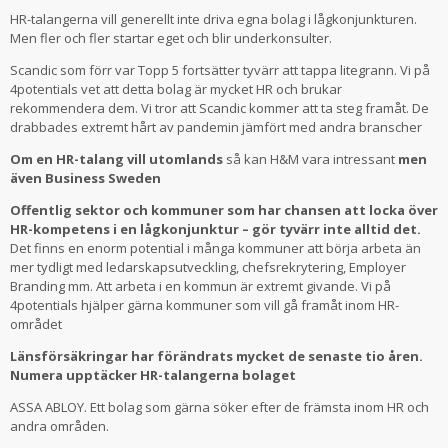
HR-talangerna vill generellt inte driva egna bolag i lågkonjunkturen.
Men fler och fler startar eget och blir underkonsulter.
Scandic som förr var Topp 5 fortsätter tyvärr att tappa litegrann. Vi på
4potentials vet att detta bolag är mycket HR och brukar
rekommendera dem. Vi tror att Scandic kommer att ta steg framåt. De
drabbades extremt hårt av pandemin jämfört med andra branscher
Om en HR-talang vill utomlands
så kan H&M vara intressant
men
även Business Sweden
Offentlig sektor och kommuner som har chansen att locka över
HR-kompetens i en lågkonjunktur – gör tyvärr inte alltid det.
Det finns en enorm potential i många kommuner att börja arbeta än
mer tydligt med ledarskapsutveckling, chefsrekrytering, Employer
Branding mm. Att arbeta i en kommun är extremt givande. Vi på
4potentials hjälper gärna kommuner som vill gå framåt inom HR-
området
Länsförsäkringar har förändrats mycket de senaste tio åren.
Numera upptäcker HR-talangerna bolaget
ASSA ABLOY. Ett bolag som gärna söker efter de främsta inom HR och
andra områden.