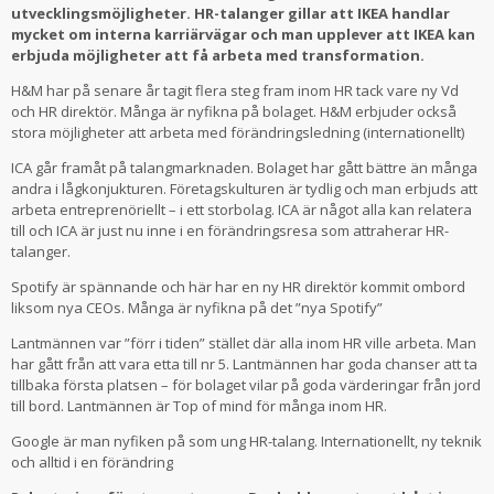
utvecklingsmöjligheter. HR-talanger gillar att IKEA handlar
mycket om interna karriärvägar och man upplever att IKEA kan
erbjuda möjligheter att få arbeta med transformation.
H&M har på senare år tagit flera steg fram inom HR tack vare ny Vd
och HR direktör. Många är nyfikna på bolaget. H&M erbjuder också
stora möjligheter att arbeta med förändringsledning (internationellt)
ICA går framåt på talangmarknaden. Bolaget har gått bättre än många
andra i lågkonjukturen. Företagskulturen är tydlig och man erbjuds att
arbeta entreprenöriellt – i ett storbolag. ICA är något alla kan relatera
till och ICA är just nu inne i en förändringsresa som attraherar HR-
talanger.
Spotify är spännande och här har en ny HR direktör kommit ombord
liksom nya CEOs. Många är nyfikna på det ”nya Spotify”
Lantmännen var ”förr i tiden” stället där alla inom HR ville arbeta. Man
har gått från att vara etta till nr 5. Lantmännen har goda chanser att ta
tillbaka första platsen – för bolaget vilar på goda värderingar från jord
till bord. Lantmännen är Top of mind för många inom HR.
Google är man nyfiken på som ung HR-talang. Internationellt, ny teknik
och alltid i en förändring