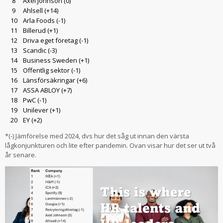
8
Axel Johnson (0)
9
Ahlsell (+14)
10
Arla Foods (-1)
11
Billerud (+1)
12
Driva eget företag (-1)
13
Scandic (-3)
14
Business Sweden (+1)
15
Offentlig sektor (-1)
16
Länsförsäkringar (+6)
17
ASSA ABLOY (+7)
18
PwC (-1)
19
Unilever (+1)
20
EY (+2)
*(-) Jämförelse med 2024, dvs hur det såg ut innan den värsta
lågkonjunkturen och lite efter pandemin. Ovan visar hur det ser ut två
år senare.