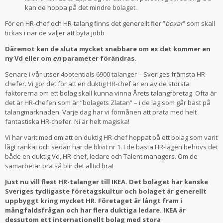
kan de hoppa på det mindre bolaget.
För en HR-chef och HR-talang finns det generellt fler ”
boxar
” som skall
tickas i när de väljer att byta jobb
Däremot kan de sluta mycket snabbare om ex det kommer en
ny Vd eller om
en
parameter förändras.
Senare i vår utser 4potentials 6900 talanger – Sveriges främsta HR-
chefer. Vi gör det för att en duktig HR-chef är en av de största
faktorerna om ett bolag skall kunna vinna Årets talangföretag. Ofta är
det är HR-chefen som är ”bolagets Zlatan” – i de lag som går bäst på
talangmarknaden. Varje dag har vi förmånen att prata med helt
fantastiska HR-chefer. Ni är helt magiska!
Vi har varit med om att en duktig HR-chef hoppat på ett bolag som varit
lågt rankat och sedan har de blivit nr 1. I de bästa HR-lagen behövs det
både en duktig Vd, HR-chef, ledare och Talent managers. Om de
samarbetar bra så blir det alltid bra!
Just nu vill flest HR-talanger till IKEA. Det bolaget har kanske
Sveriges tydligaste företagskultur och bolaget är generellt
uppbyggt kring mycket HR. Företaget är långt fram i
mångfaldsfrågan och har flera duktiga ledare. IKEA är
dessutom ett internationellt bolag med stora