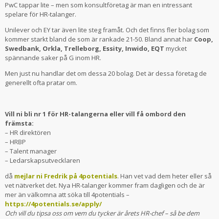
PwC tappar lite – men som konsultföretag är man en intressant
spelare för HR-talanger.
Unilever och EY tar även lite steg framåt. Och det finns fler bolag som
kommer starkt bland de som är rankade 21-50. Bland annat har
Coop,
Swedbank, Orkla, Trelleborg, Essity, Inwido, EQT
mycket
spännande saker på G inom HR.
Men just nu handlar det om dessa 20 bolag. Det är dessa företag de
generellt ofta pratar om.
Vill ni bli nr 1 för HR-talangerna eller vill få ombord den
främsta:
– HR direktören
– HRBP
– Talent manager
– Ledarskapsutvecklaren
då
mejlar ni Fredrik på 4potentials
. Han vet vad dem heter eller så
vet nätverket det. Nya HR-talanger kommer fram dagligen och de är
mer än välkomna att söka till 4potentials –
https://4potentials.se/apply/
Och vill du tipsa oss om vem du tycker är årets HR-chef – så be dem