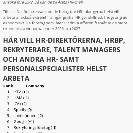
ansöka före 25/2. Då kan de bli Årets HR-chef!
Till sist. Det är intressant att de bolag där HR-talangerna helst vill
arbeta är också extremt framgångsrika. HR gör skillnad. I högsta grad
ekonomiskt. De företag som låter HR driva affären framåt är de stora
ekonomiska vinnarna under 2026 och 2027
HÄR VILL HR-DIREKTÖRERNA, HRBP,
REKRYTERARE, TALENT MANAGERS
OCH ANDRA HR- SAMT
PERSONALSPECIALISTER HELST
ARBETA
Rank
Company
1
IKEA (+1)
2
H&M (-1)
3
ICA (+2)
4
Spotify (0)
5
Lantmännen (-2)
6
Google (+1)
7
Rekryteringsföretag (-1)