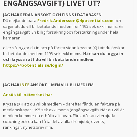
ENGÅNGSAVGIFT) LIVET UT?
JAG HAR REDAN ANSÖKT OCH FINNS I DATABASEN
Då mejlar du bara
Fredrik.Andersson@4potentials.com
och
säger att du vill bli betalande medlem för 1195 sek exkl moms. En
engångsavgift. En billig försäkring och förstärkning under hela
karriären
eller så loggar du in och på första sidan kryssar (X) i att du önskar
bli betalande medlem 1195 sek exkl moms.
Här kan du logga in
och kryssa i att du vill bli betalande medlem:
https://4potentials.se/login/
JAG HAR
INTE
ANSÖKT – MEN VILL BLI MEDLEM
Ansök till nätverket här
Kryssa (X) i att du vill bli medlem – därefter får du en faktura på
medlemskapet 1195 sek exkl moms (engångsavgift). När du väl är
medlem kommer du erhålla allt ovan. Först då kan vi erbjuda
coaching och du kan få ta del av alla drömjobb, events,
rankingar, nyhetsbrev mm.