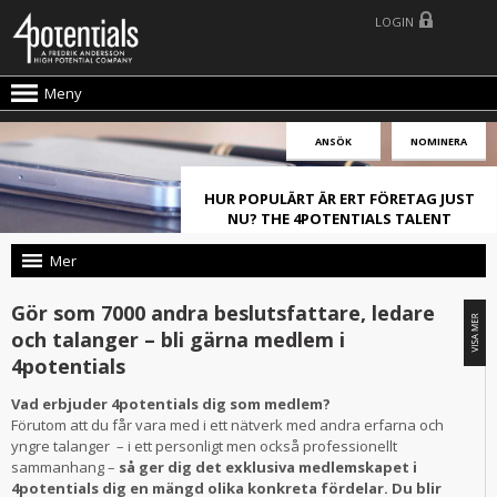
LOGIN
Meny
ANSÖK
NOMINERA
HUR POPULÄRT ÄR ERT FÖRETAG JUST
NU? THE 4POTENTIALS TALENT
ATTRACTION LIVE INDEX!
Mer
Gör som 7000 andra beslutsfattare, ledare
och talanger – bli gärna medlem i
4potentials
Vad erbjuder 4potentials dig som medlem?
Förutom att du får vara med i ett nätverk med andra erfarna och
yngre talanger – i ett personligt men också professionellt
sammanhang –
så ger dig det exklusiva medlemskapet i
4potentials dig en mängd olika konkreta fördelar. Du blir