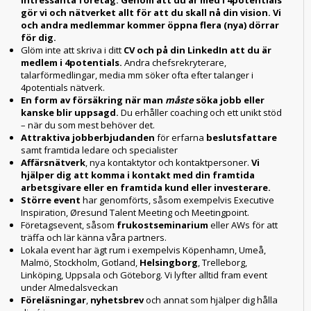
intressanta företag. Genom att du är med i 4potentials
gör vi och nätverket allt för att du skall nå din vision. Vi
och andra medlemmar kommer öppna flera (nya) dörrar
för dig.
Glöm inte att skriva i ditt
CV och på din LinkedIn att du är
medlem i 4potentials.
Andra chefsrekryterare,
talarförmedlingar, media mm söker ofta efter talanger i
4potentials nätverk.
En form av försäkring när man
måste
söka jobb eller
kanske blir uppsagd.
Du erhåller coaching och ett unikt stöd
– när du som mest behöver det.
Attraktiva jobberbjudanden
för erfarna
beslutsfattare
samt framtida ledare och specialister
Affärsnätverk
, nya kontaktytor och kontaktpersoner.
Vi
hjälper dig att komma i kontakt med din framtida
arbetsgivare eller en framtida kund eller investerare.
Större event
har genomförts, såsom exempelvis Executive
Inspiration, Øresund Talent Meeting och Meetingpoint.
Företagsevent, såsom
frukostseminarium
eller AWs för att
träffa och lär känna våra partners.
Lokala event har ägt rum i exempelvis Köpenhamn, Umeå,
Malmö, Stockholm, Gotland,
Helsingborg
, Trelleborg,
Linköping, Uppsala och Göteborg. Vi lyfter alltid fram event
under Almedalsveckan
Föreläsningar
,
nyhetsbrev
och annat som hjälper dig hålla