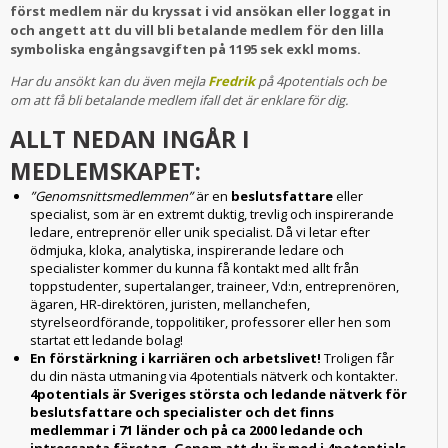
först medlem när du kryssat i vid ansökan eller loggat in
och angett att du vill bli betalande medlem för den lilla
symboliska engångsavgiften på 1195 sek exkl moms.
Har du ansökt
kan du även mejla
Fredrik
på 4potentials och be
om att få bli betalande medlem ifall det är enklare för dig.
ALLT NEDAN INGÅR I
MEDLEMSKAPET:
”Genomsnittsmedlemmen”
är en
beslutsfattare
eller
specialist, som är en extremt duktig, trevlig och inspirerande
ledare, entreprenör eller unik specialist. Då vi letar efter
ödmjuka, kloka, analytiska, inspirerande ledare och
specialister kommer du kunna få kontakt med allt från
toppstudenter, supertalanger, traineer, Vd:n, entreprenören,
ägaren, HR-direktören, juristen, mellanchefen,
styrelseordförande, toppolitiker, professorer eller hen som
startat ett ledande bolag!
En förstärkning i karriären och arbetslivet!
Troligen får
du din nästa utmaning via 4potentials nätverk och kontakter.
4potentials är Sveriges största och ledande nätverk för
beslutsfattare och specialister och det finns
medlemmar i 71 länder och på ca 2000 ledande och