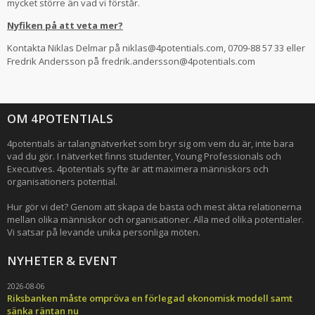
mycket större än vad vi förstår.
Nyfiken på att veta mer?
Kontakta Niklas Delmar på niklas@4potentials.com, 0709-88 57 33 eller
Fredrik Andersson på fredrik.andersson@4potentials.com
OM 4POTENTIALS
4potentials är talangnätverket som bryr sig om vem du är, inte bara
vad du gör. I nätverket finns studenter, Young Professionals och
Executives. 4potentials syfte är att maximera människors och
organisationers potential.
Hur gör vi det? Genom att skapa de bästa och mest äkta relationerna
mellan olika människor och organisationer. Alla med olika potentialer.
Vi satsar på levande unika personliga möten.
NYHETER & EVENT
2026-08-06
Riksbanken måste ompröva en förlegad ekonomisk modell samt
sänka räntan nu