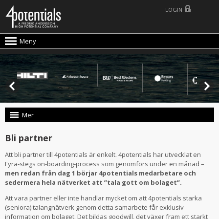
LOGIN
Meny
Mer
Bli partner
Att bli partner till 4potentials är enkelt. 4potentials har utvecklat en
Fyra-stegs on-boarding-process som genomförs under en månad –
men redan från dag 1 börjar 4potentials medarbetare och
sedermera hela nätverket att ”tala gott om bolaget”.
Att vara partner eller inte handlar mycket om att 4potentials starka
(seniora) talangnätverk genom detta samarbete får exklusiv
information om bolaget. Det bildas goodwill, det växer fram ett starkt