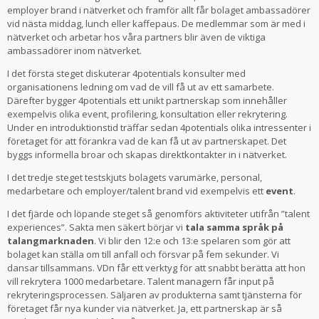
employer brand i nätverket och framför allt får bolaget ambassadörer
vid nästa middag, lunch eller kaffepaus. De medlemmar som är med i
nätverket och arbetar hos våra partners blir även de viktiga
ambassadörer inom nätverket.
I det första steget diskuterar 4potentials konsulter med
organisationens ledning om vad de vill få ut av ett samarbete.
Därefter bygger 4potentials ett unikt partnerskap som innehåller
exempelvis olika event, profilering, konsultation eller rekrytering.
Under en introduktionstid träffar sedan 4potentials olika intressenter i
företaget för att förankra vad de kan få ut av partnerskapet. Det
byggs informella broar och skapas direktkontakter in i nätverket.
I det tredje steget testskjuts bolagets varumärke, personal,
medarbetare och employer/talent brand vid exempelvis ett
event
.
I det fjärde och löpande steget så genomförs aktiviteter utifrån ”talent
experiences”. Sakta men säkert börjar vi
tala samma språk på
talangmarknaden
. Vi blir den 12:e och 13:e spelaren som gör att
bolaget kan ställa om till anfall och försvar på fem sekunder. Vi
dansar tillsammans. VDn får ett verktyg för att snabbt berätta att hon
vill rekrytera 1000 medarbetare. Talent managern får input på
rekryteringsprocessen. Säljaren av produkterna samt tjänsterna för
företaget får nya kunder via nätverket. Ja, ett partnerskap är så