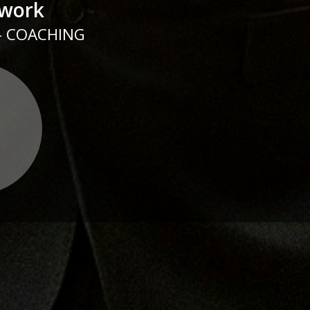
twork
 - COACHING