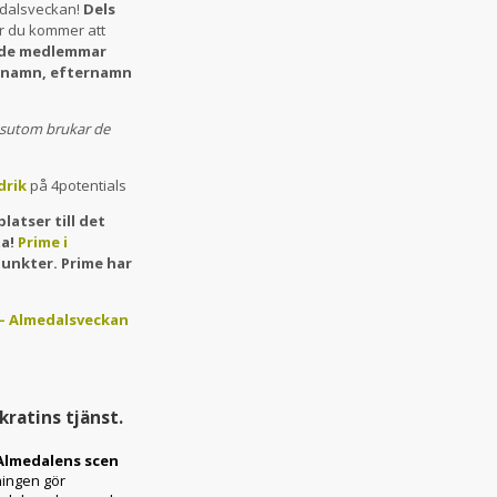
medalsveckan!
Dels
r du kommer att
ll de medlemmar
örnamn, efternamn
sutom brukar de
drik
på 4potentials
latser till det
ta!
Prime i
punkter. Prime har
– Almedalsveckan
kratins tjänst.
 Almedalens scen
ningen gör