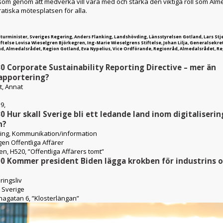
som genom att medverka vill vara med och stärka den viktiga roll som Al
tiska mötesplatsen för alla.
ulturminister, Sveriges Regering, Anders Flanking, Landshövding, Länsstyrelsen Gotland, Lars Stj
ftelse Lovisa Wieselgren Björkegren, Ing-Marie Wieselgrens Stiftelse, Johan Lilja, Generalsekrete
d, Almedalsrådet, Region Gotland, Eva Nypelius, Vice Ordförande, Regionråd, Almedalsrådet, R
30
Corporate Sustainability Reporting Directive – mer än
apportering?
t, Annat
9,
30
Hur skall Sverige bli ett ledande land inom digitaliserin
n?
ering, Kommunikation/information
gen Offentliga Affärer
n, H520, ”Offentliga Affärers tomt”
00
Kommer president Biden lägga krokben för industrins o
ringsliv
 Sverige
inagatan 6, ”Klosterlängan”