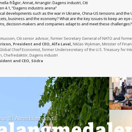
nella frågor, Annat,
Arrangör:
Dagens industri, Citi
n 4.1, ”Dagens industris arena”
cal developments such as the war in Ukraine, China-US tensions and the 
kets, business and the economy? What are the key issues to keep an eye 
ians, decision-makers and companies adapt to and meet these challenges?
ussen, Citi senior advisor, former Secretary General of NATO and former
rixon, President and CEO, Alfa Laval,
Niklas Wykman, Minister of Finan
lobal Chief Economist, former Undersecretary of the U.S. Treasury for Inte
an, Chefredaktör, Dagens industri
esident and CEO, Södra