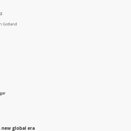
ng
on Gotland
ngar
 new global era