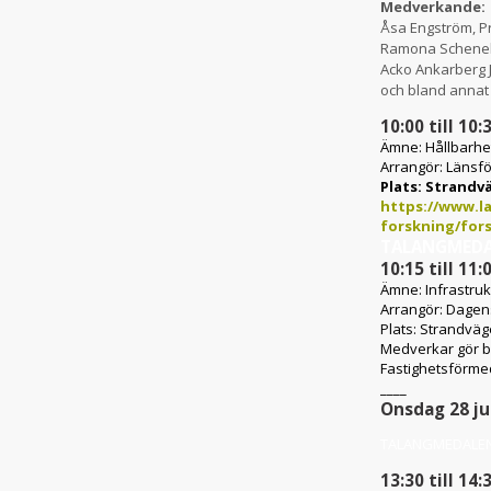
Medverkande:
Åsa Engström, P
Ramona Schenell,
Acko Ankarberg
och bland anna
10:00 till 10:
Ämne:
Hållbarhet
Arrangör:
Länsfö
Plats:
Strandvä
https://www.la
forskning/for
TALANGMED
10:15 till 11:
Ämne:
Infrastru
Arrangör:
Dagens
Plats:
Strandväge
Medverkar gör 
Fastighetsförmed
____
Onsdag 28 ju
TALANGMEDALE
13:30 till 14: