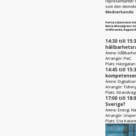
representanter 
som den demokra
Medverkande:
Parisa Liljestrand, K
Marie Wieselgrens Sti
Ordförande, Regionrå
14:30 till 15:
hållbarhetsr
Ämne:
Hållbarhe
Arrangör:
PwC
Plats:
Hästgatan 
14:45 till 15:
kompetense
Ämne:
Digitalis
Arrangör:
Tidnin
Plats:
Strandväge
17:00 till 18:
Sverige?
Ämne:
Energi, Nä
Arrangör:
Uniper
Plats:
S:ta Katar