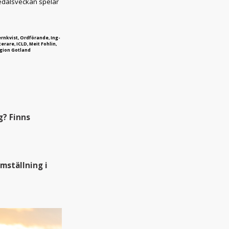
medalsveckan spelar
ernkvist, Ordförande, Ing-
rare, ICLD, Meit Fohlin,
egion Gotland
g? Finns
mställning i