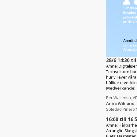
28/6 14:30 ti
Ämne:
Digitalise
Techsektorn har b
hur vi lever våra
hållbar utvecklin
Medverkande:
Per Wallentin, 
Anna Wikland, 
Soledad Pinero M
16:00 till 16:
Ämne:
Hållbarhet
Arrangör:
Skogsi
Plats:
Hästgatan 