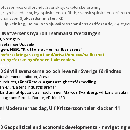
rofessor, vice ordförande, Svensk sjuksköterskeförening
 Styrelseledamot, leg. sjuksköterska, fil. dr, Svensk sjuksköterskeföreni
 Johansson,
Sjukvårdsminister
, (KD)
t
Filip Reinhag, Hälso- och sjukvårdsnämndens ordförande,
(S) Regi
30
Nätverkens nya roll i samhällsutvecklingen
, Näringsliv
rsäkringar Uppsala
gen, H550, ”Kruttornet – en hållbar arena”
nsforsakringar.se/gotland/privat/om-oss/hallbarhet–
skning/forskningsfonden-i-almedalen/
ALEN
00
Så vill svenskarna bo och leva när Sverige förändras
ktur/kommunikationer, Annat
 industri,
Länsförsäkringar Fastighetsförmedling
n 4.1, ”Dagens industris arena”
bland annat 4potentials medlemmen
Marcus Svanberg
, vd, Länsförsäkri
ling samt Pernilla Bonde, VD för HSB
ni Moderaternas dag, Ulf Kristersson talar klockan 11
N
30
Geopolitical and economic developments – navigating a