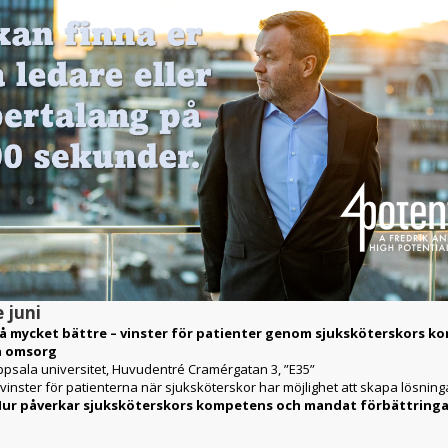
 juni
å mycket bättre – vinster för patienter genom sjuksköterskors k
h omsorg
ppsala universitet, Huvudentré Cramérgatan 3, ”E35”
a vinster för patienterna när sjuksköterskor har möjlighet att skapa lösning
ur påverkar sjuksköterskors kompetens och mandat förbättringar