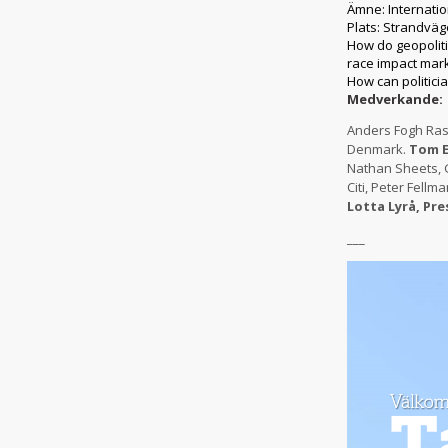
Ämne:
Internatio
Plats:
Strandväge
How do geopoliti
race impact mar
How can politic
Medverkande:
Anders Fogh Rasm
Denmark.
Tom E
Nathan Sheets, G
Citi, Peter Fellm
Lotta Lyrå, Pr
___