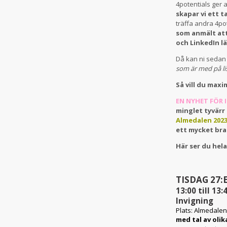
4potentials ger 
skapar vi ett 
träffa andra 4p
som anmält at
och LinkedIn l
Då kan ni sedan 
som är med på li
Så vill du max
EN NYHET FÖR I
minglet tyvärr
Almedalen 2023
ett mycket br
Här ser du hel
TISDAG 27:E
13:00 till 13:
Invigning
Plats:
Almedalen
med tal av oli