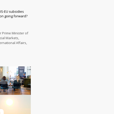
US-EU subsidies
on going forward?
 Prime Minister of
cial Markets,
rnational Affairs,