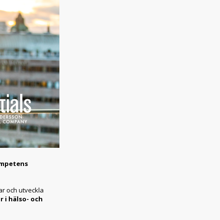
ompetens
ar och utveckla
 i hälso- och