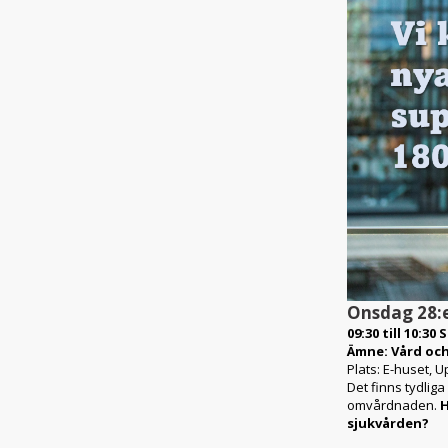
Onsdag 28:e
09:30 till 10:30
S
Ämne:
Vård oc
Plats:
E-huset, U
Det finns tydlig
omvårdnaden.
H
sjukvården?