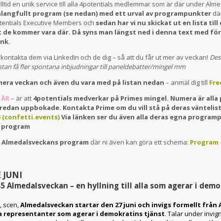
alltid en unik service till alla 4potentials medlemmar som är där under Al
talangfullt program (se nedan) med ett urval av programpunkter
dä
otentials Executive Members och
sedan har vi nu skickat ut en lista ti
t de kommer vara där.
Då syns man längst ned i denna text med f
änk.
kontakta dem via LinkedIn och de dig – så att du får ut mer av veckan!
Des
stan få fler spontana inbjudningar till paneldebatter/mingel mm
imera veckan och även du vara med på listan nedan
– anmäl dig till
Fre
 ÅR
– är att
4potentials medverkar på Primes mingel. Numera är alla p
 redan uppbokade. Kontakta Prime om du vill stå på deras väntelis
 (confetti.events)
Via länken ser du även alla deras egna program
a program
a Almedalsveckans program
där ni även kan göra ett schema:
Program 
 JUNI
45
Almedalsveckan – en hyllning till alla som agerar i demo
, scen,
Almedalsveckan startar den 27 juni och invigs formellt från
ka representanter som agerar i demokratins tjänst
. Talar under invig