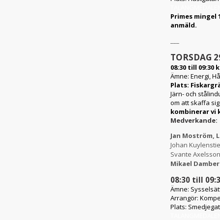
TALANGMEDALE
Primes mingel 1
anmäld.
___
TORSDAG 29
08:30 till 09:30 k
Ämne:
Energi, H
Plats:
Fiskargr
Järn- och stålin
om att skaffa si
kombinerar vi 
Medverkande:
Jan Moström, 
Johan Kuylenstie
Svante Axelsson, 
Mikael Damber
08:30 till 09:
Ämne:
Sysselsät
Arrangör:
Kompe
Plats:
Smedjegata
TALANGMEDALE