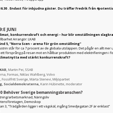
N
6.30 . Endast för inbjudna gäster. Du träffar Fredrik från 4potenti
:E JUNI
limat, konkurrenskraft och energi – hur blir omställningen slagkra
ållbarhet
Arrangör:
LKAB
änd 5, ”Norra Scen – arena för grön omställning”
dustrin står för ca 7 procent av de globala utsläppen. Det pågår en allt m
g ett försprång på resan mot en hållbar produktion med elektrifieringen i f
klimatnytta med stärkt konkurrenskraft?
LKAB,
Martin Pei, SSAB
rna, Formas, Niklas Wahlberg, Volvo
Fossilfritt Sverige, Märta Stenevi, Miljöpartiet
g, Socialdemokraterna,
Karin Hübinette, moderator
30
Behöver Sverige bemanningsbranschen?
tning/arbetsmarknad, Näringsliv
tensföretagen, Demoskop
n 3, ”Trädgården ligger i ett vägskäl, ingång Smedjegatan 2F är enklast”
N