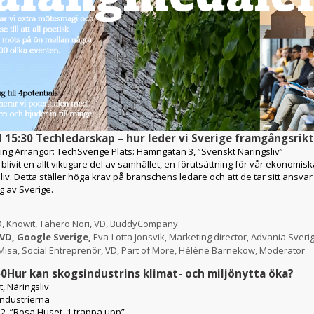
ll 15:30
Techledarskap – hur leder vi Sverige framgångsrik
ring
Arrangör:
TechSverige
Plats:
Hamngatan 3, ”Svenskt Näringsliv”
livit en allt viktigare del av samhället, en förutsättning för vår ekonomisk
 liv. Detta ställer höga krav på branschens ledare och att de tar sitt ansvar 
g av Sverige.
VD, Knowit, Tahero Nori, VD, BuddyCompany
VD, Google Sverige,
Eva-Lotta Jonsvik, Marketing director, Advania Sveri
isa, Social Entreprenör, VD, Part of More, Hélène Barnekow, Moderator
50
Hur kan skogsindustrins klimat- och miljönytta öka?
, Näringsliv
ndustrierna
2, ”Rosa Huset, 1 trappa upp”