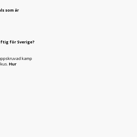
als som är
ftig för Sverige?
er uppskruvad kamp
okus.
Hur