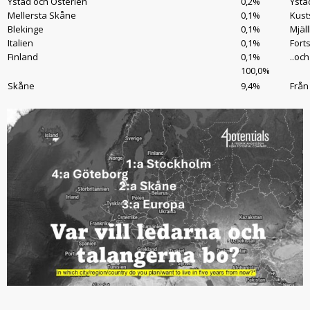
Ystad och Österlen
0,2%
Ysta
Mellersta Skåne
0,1%
Kust
Blekinge
0,1%
Mjäl
Italien
0,1%
Fort
Finland
0,1%
..oc
100,0%
Skåne
9,4%
Från