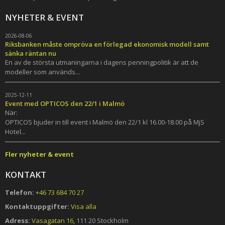
NYHETER & EVENT
2026-08-06
Riksbanken måste ompröva en förlegad ekonomisk modell samt
sänka räntan nu
En av de största utmaningarna i dagens penningpolitik är att de
modeller som används...
2025-12-11
Event med OPTICOS den 22/1 i Malmö
När:
OPTICOS bjuder in till event i Malmö den 22/1 kl 16.00-18.00 på MjS
Hotel...
Fler nyheter & event
KONTAKT
Telefon:
+46 73 684 70 27
Kontaktuppgifter:
Visa alla
Adress:
Vasagatan 16,
111 20 Stockholm