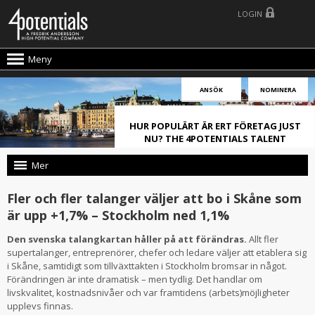
LOGIN
Meny
ANSÖK
NOMINERA
HUR POPULÄRT ÄR ERT FÖRETAG JUST
NU? THE 4POTENTIALS TALENT
ATTRACTION LIVE INDEX!
Mer
Fler och fler talanger väljer att bo i Skåne som
är upp +1,7% – Stockholm ned 1,1%
Den svenska talangkartan håller på att förändras.
Allt fler
supertalanger, entreprenörer, chefer och ledare väljer att etablera sig
i Skåne, samtidigt som tillväxttakten i Stockholm bromsar in något.
Förändringen är inte dramatisk – men tydlig. Det handlar om
livskvalitet, kostnadsnivåer och var framtidens (arbets)möjligheter
upplevs finnas.