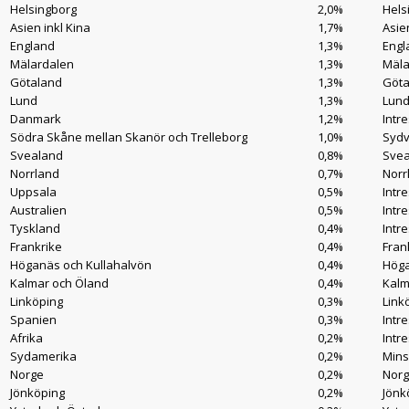
Helsingborg
2,0%
Hels
Asien inkl Kina
1,7%
Asie
England
1,3%
Engl
Mälardalen
1,3%
Mäla
Götaland
1,3%
Göta
Lund
1,3%
Lund
Danmark
1,2%
Intr
Södra Skåne mellan Skanör och Trelleborg
1,0%
Sydv
Svealand
0,8%
Svea
Norrland
0,7%
Norr
Uppsala
0,5%
Intre
Australien
0,5%
Intr
Tyskland
0,4%
Intr
Frankrike
0,4%
Fran
Höganäs och Kullahalvön
0,4%
Höga
Kalmar och Öland
0,4%
Kalm
Linköping
0,3%
Link
Spanien
0,3%
Intr
Afrika
0,2%
Intr
Sydamerika
0,2%
Mins
Norge
0,2%
Norg
Jönköping
0,2%
Jönkö