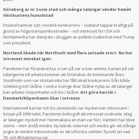
Göteborg är nr 2 som stad och många talanger vänder hemåt
Västkustens huvudstad
Finland hamnar sist i nordisk konkurrens – Gotland tappar kraftigt på
grund av höga transportkostnader – och intresset för USA och
Nordamerika har dämpats i skuggan av politisk osäkerhet med Trump
som president.
Norrland ökade när Northvolt med flera satsade stort. Nu har
intresset minskat igen.
Pandemin har förändrat hur vi ser på var vi kan arbeta. Kartan på var
talangerna vill arbeta kommer att förändras de kommande åren.
Stockholm som var ohotad etta har fått ökad konkurrens från både
Göteborg och Skåne. I södra Sverige drar Skåne nytta av att talanger
kan arbeta i Köpenhamn och bo i Skåne.
Att göra karriär i
Danmark/Köpenhamn ökar i intresse.
Internationell karriär och bo utomlands var mycket mer intressant i
början på 2000-talet. Pandemin bidrog till att intresset svalnade. Idag
är talanger mycket mer hemmakära än man var förr. Världen har blivit
större – men ändå mindre. Ny teknik, internet och media gör att många
yngre är mindre intresserade av att utforska världen fysiskt än vad
70- och 80-talisterna var.