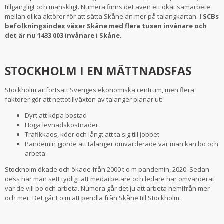
tillgängligt och mänskligt. Numera finns det även ett ökat samarbete
mellan olika aktörer för att sätta Skåne än mer på talangkartan.
I SCBs
befolkningsindex växer Skåne med flera tusen invånare och
det är nu 1433 003 invånare i Skåne.
STOCKHOLM I EN MÄTTNADSFAS
Stockholm är fortsatt Sveriges ekonomiska centrum, men flera
faktorer gör att nettotillväxten av talanger planar ut:
Dyrt att köpa bostad
Höga levnadskostnader
Trafikkaos, köer och långt att ta sig till jobbet
Pandemin gjorde att talanger omvärderade var man kan bo och
arbeta
Stockholm ökade och ökade från 2000 t o m pandemin, 2020. Sedan
dess har man sett tydligt att medarbetare och ledare har omvärderat
var de vill bo och arbeta. Numera går det ju att arbeta hemifrån mer
och mer. Det går t o m att pendla från Skåne till Stockholm.