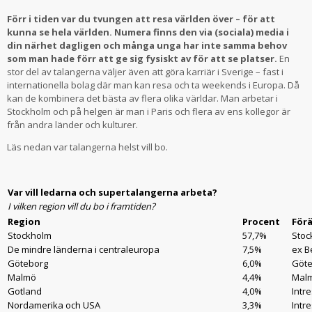
Förr i tiden var du tvungen att resa världen över – för att
kunna se hela världen. Numera finns den via (sociala) media i
din närhet dagligen och många unga har inte samma behov
som man hade förr att ge sig fysiskt av för att se platser.
En
stor del av talangerna väljer även att göra karriär i Sverige – fast i
internationella bolag där man kan resa och ta weekends i Europa. Då
kan de kombinera det bästa av flera olika världar. Man arbetar i
Stockholm och på helgen är man i Paris och flera av ens kollegor är
från andra länder och kulturer.
Läs nedan var talangerna helst vill bo.
Var vill ledarna och supertalangerna arbeta?
I vilken region vill du bo i framtiden?
Region
Procent
För
Stockholm
57,7%
Stoc
De mindre länderna i centraleuropa
7,5%
ex B
Göteborg
6,0%
Göte
Malmö
4,4%
Malm
Gotland
4,0%
Intr
Nordamerika och USA
3,3%
Intre