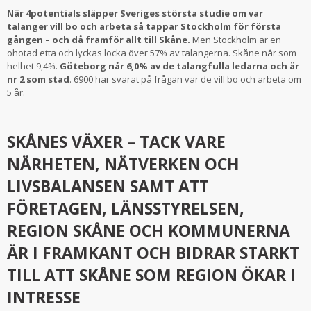
När 4potentials släpper Sveriges största studie om var
talanger vill bo och arbeta så tappar Stockholm för första
gången – och då framför allt till Skåne.
Men Stockholm är en
ohotad etta och lyckas locka över 57% av talangerna. Skåne når som
helhet 9,4%.
Göteborg når 6,0% av de talangfulla ledarna och är
nr 2 som stad
. 6900 har svarat på frågan var de vill bo och arbeta om
5 år.
SKÅNES VÄXER – TACK VARE
NÄRHETEN, NÄTVERKEN OCH
LIVSBALANSEN SAMT ATT
FÖRETAGEN, LÄNSSTYRELSEN,
REGION SKÅNE OCH KOMMUNERNA
ÄR I FRAMKANT OCH BIDRAR STARKT
TILL ATT SKÅNE SOM REGION ÖKAR I
INTRESSE