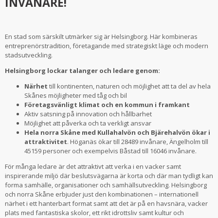
INVÅNARE!
En stad som särskilt utmärker sig är Helsingborg. Här kombineras
entreprenörstradition, företagande med strategiskt läge och modern
stadsutveckling.
Helsingborg lockar talanger och ledare genom:
Närhet
till kontinenten, naturen och möjlighet att ta del av hela
Skånes möjligheter med tåg och bil
Företagsvänligt klimat och en kommun i framkant
Aktiv satsning på innovation och hållbarhet
Möjlighet att påverka och ta verkligt ansvar
Hela norra Skåne med Kullahalvön och Bjärehalvön ökar i
attraktivitet
. Höganäs ökar till 28489 invånare, Ängelholm till
45159 personer och exempelvis Båstad till 16046 invånare.
För många ledare är det attraktivt att verka i en vacker samt
inspirerande miljö där beslutsvägarna är korta och där man tydligt kan
forma samhälle, organisationer och samhällsutveckling. Helsingborg
och norra Skåne erbjuder just den kombinationen – internationell
närhet i ett hanterbart format samt att det är på en havsnära, vacker
plats med fantastiska skolor, ett rikt idrottsliv samt kultur och