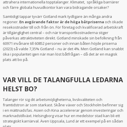
attrahera internationella topptalanger. Klimatet, språkliga barriärer
och färre globala huvudkontor kan vara bidragande orsaker?
Samtidigt tappar tyvärr Gotland mark tydligare än många andra
regioner.
En avgörande faktor är de höga båtpriserna
och ökade
resekostnader till och från ön. För företag och kvalificerad arbetskraft
är tillgänglighet central – och när transportkostnaderna stiger
påverkas attraktiviteten direkt. Gotland minskade sin befolkning från
60971 invånare till 60852 personer och innan båten höjde priserna
(2023) så valde 7,35% Gotland – nu är det 4%. Men Gotland kan snabbt
öka i popularitet igen när man löst båtfrågan – då det är en magisk
plats att bo på.
VAR VILL DE TALANGFULLA LEDARNA
HELST BO?
Talanger rör sig dit arbetsmöjligheterna, livskvaliteten och
framtidstron är som starkast. Skåne växer och Stockholm befinner sig
i en mättnadsfas. Asien och Kina accelererar genom investeringar och
marknadstillväxt. Helsingborg visar hur en medelstor stad kan bli ett
strategiskt karriärval. Även Uppsala, Lund är ett exempel på en sådan
plats.