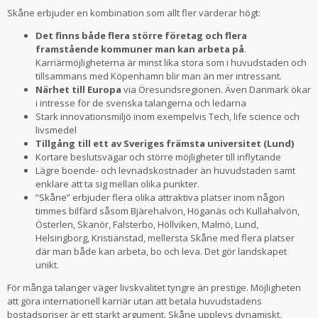
Skåne erbjuder en kombination som allt fler värderar högt:
Det finns både flera större företag och flera
framstående kommuner man kan arbeta på
.
Karriärmöjligheterna är minst lika stora som i huvudstaden och
tillsammans med Köpenhamn blir man än mer intressant.
Närhet till Europa
via Öresundsregionen. Även Danmark ökar
i intresse för de svenska talangerna och ledarna
Stark innovationsmiljö inom exempelvis Tech, life science och
livsmedel
Tillgång till ett av Sveriges främsta universitet (Lund)
Kortare beslutsvägar och större möjligheter till inflytande
Lägre boende- och levnadskostnader än huvudstaden samt
enklare att ta sig mellan olika punkter.
”Skåne” erbjuder flera olika attraktiva platser inom någon
timmes bilfärd såsom Bjärehalvön, Höganäs och Kullahalvön,
Österlen, Skanör, Falsterbo, Höllviken, Malmö, Lund,
Helsingborg, Kristianstad, mellersta Skåne med flera platser
där man både kan arbeta, bo och leva. Det gör landskapet
unikt.
För många talanger väger livskvalitet tyngre än prestige. Möjligheten
att göra internationell karriär utan att betala huvudstadens
bostadspriser är ett starkt argument. Skåne upplevs dynamiskt,