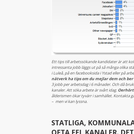
Ett tips till arbetssökande kandidater är att kol
intressanta jobb läggs ut på så många olika stä
i Luleå, på en facebooksida i Ystad eller på ar
nätverk ha tips om du mejlar dem och ber
3 jobb per arbetsdag i 6 månader. Och då bru
kanaler. Att söka arbete är svårt idag.
Oerhört 
ålderismen ökar tyvärr i samhället. Kontakta g
– men vi kan lyssna.
STATLIGA, KOMMUNALA
OFTA FEL KANALER. DET