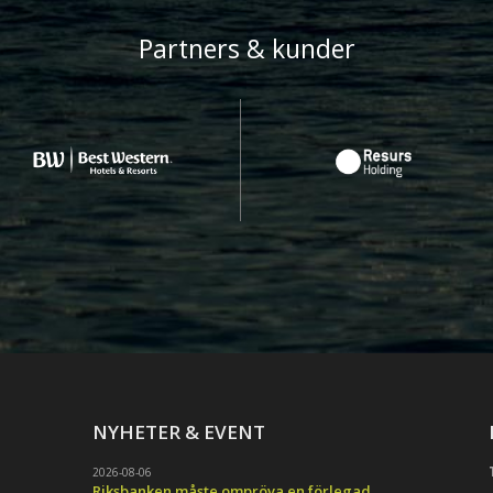
Partners & kunder
NYHETER & EVENT
2026-08-06
Riksbanken måste ompröva en förlegad