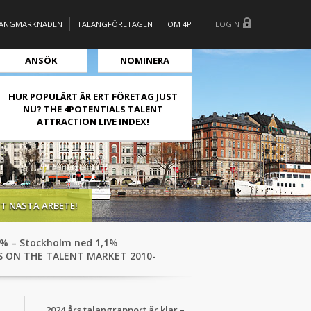
LANGMARKNADEN
TALANGFÖRETAGEN
OM 4P
LOGIN
ANSÖK
NOMINERA
HUR POPULÄRT ÄR ERT FÖRETAG JUST
NU? THE 4POTENTIALS TALENT
ATTRACTION LIVE INDEX!
TT NÄSTA ARBETE!
1,7% – Stockholm ned 1,1%
 ON THE TALENT MARKET 2010-
2024 års talangrapport är klar –