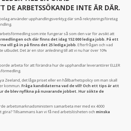
TT DE ARBETSSÖKANDE INTE ÄR DÄR.
a bolag använder upphandlingsverktyg där små rekryteringsföretag
ndling.
 arbetsförmedling som inte fungerar så som den var för avsikt att
rmedlingen och där finns det idag 152 000 lediga jobb. På ett
 vill gå in på finns det 25 lediga jobb
. Efterfrågan och vad
 utbudet. Det är en stor anledning till att vi nu har över 10%
borde arbeta för att förändra hur de upphandlar leverantörer ELLER
förmedling.
a Zeeland, det låga priset eller en hållbarhetspolicy om man skall
eller kommun.
Fråga kandidaterna vad de vill! Och ett tips är att
hur de blev nyfikna på nuvarande jobbet. Hur sökte de
borde arbetsmarknadsministern samarbeta mer med ex 4000
tt göra? Tillsammans kan vi få ned arbetslösheten och
minska