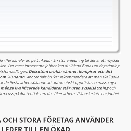
la i fler kanaler än på LinkedIn. En stor anledning till det är att mycket
llen. Det mest intressanta jobbet kan du ibland finna i en dagstidning
betsförmedlingen.
Dessutom brukar vänner, kompisar och ditt
 om 2-3 namn.
4potentials brukar rekommendera att man skall söka
kar de flesta arbetssökande att automatiskt upptäcka en massa nya
många kvalificerade kandidater står utan sysselsättning
och
ärna oss på 4potentials om du söker arbete. Vi kanske inte har jobbet
 OCH STORA FÖRETAG ANVÄNDER
 LEDER TILL EN ÖKAD