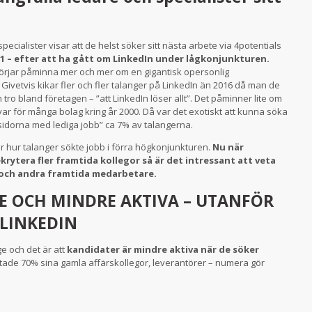
pecialister visar att de helst söker sitt nästa arbete via 4potentials
1 – efter att ha gått om LinkedIn under lågkonjunkturen.
örjar påminna mer och mer om en gigantisk opersonlig
vetvis kikar fler och fler talanger på LinkedIn än 2016 då man de
tro bland företagen – ”att LinkedIn löser allt”. Det påminner lite om
 för många bolag kring år 2000. Då var det exotiskt att kunna söka
sidorna med lediga jobb” ca 7% av talangerna.
r hur talanger sökte jobb i förra högkonjunkturen.
Nu när
rytera fler framtida kollegor så är det intressant att veta
re och andra framtida medarbetare.
E OCH MINDRE AKTIVA – UTANFÖR
 LINKEDIN
e och det är att
kandidater är mindre aktiva när de söker
ade 70% sina gamla affärskollegor, leverantörer – numera gör