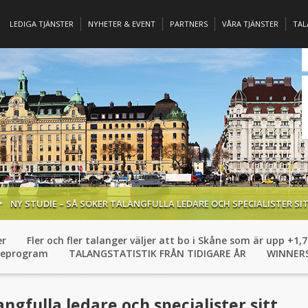
LEDIGA TJÄNSTER
NYHETER & EVENT
PARTNERS
VÅRA TJÄNSTER
TA
NY STUDIE – SÅ SÖKER TALANGFULLA LEDARE OCH SPECIALISTER SI
er
Fler och fler talanger väljer att bo i Skåne som är upp +
eeprogram
TALANGSTATISTIK FRÅN TIDIGARE ÅR
WINNERS
angfulla ledare och specialister sitt