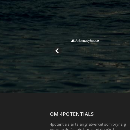
OM 4POTENTIALS
4potentials är talangnätverket som bryr sig
om vem du är, inte bara vad du gör. I