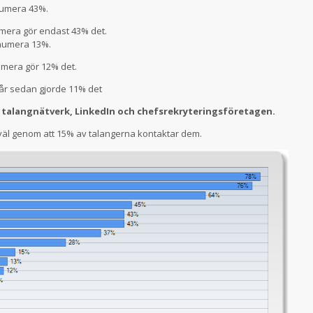
numera 43%.
mera gör endast 43% det.
 numera 13%.
mera gör 12% det.
8 år sedan gjorde 11% det
r talangnätverk, LinkedIn och chefsrekryteringsföretagen.
 väl genom att 15% av talangerna kontaktar dem.