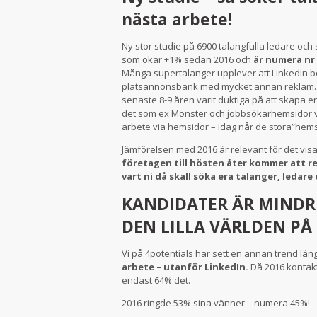
nästa arbete!
Ny stor studie på 6900 talangfulla ledare och s
som ökar +1% sedan 2016 och
är numera nr 
Många supertalanger upplever att LinkedIn b
platsannonsbank med mycket annan reklam. Gi
senaste 8-9 åren varit duktiga på att skapa en 
det som ex Monster och jobbsökarhemsidor var
arbete via hemsidor – idag når de stora”hem
Jämförelsen med 2016 är relevant för det visa
företagen till hösten åter kommer att rek
vart ni då skall söka era talanger, leda
KANDIDATER ÄR MINDR
DEN LILLA VÄRLDEN PÅ
Vi på 4potentials har sett en annan trend läng
arbete – utanför LinkedIn.
Då 2016 kontakt
endast 64% det.
2016 ringde 53% sina vänner – numera 45%!