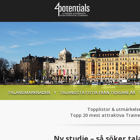
TALANGMARKNADEN
TALANGSTATISTIK FRÅN TIDIGARE ÅR
Topplistor & utmärkels
Topp 20 mest attraktiva Train
Ny studie – så söker tal