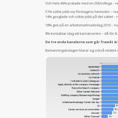
Och hela 46% pratade med en (fd) kollega – 
51% sökte jobb via företagens hemsidor – nu
14% googlade och sökte jobb på det sättet –
18% gick på en arbetsmarknadsdag 2016 – nu
8% kontaktar idag ett karriärcentre – då för 
De tre enda kanalerna som går framåt ä
Bemanningsbolagen klarar sig också relativt