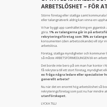
ARBETSLÖSHET – FÖR A
Större företag eller statliga samt kommunal
eller talangnätverk aldrig kan vinna en uppha
Vi har byggt upp samhället kring en gigantisk
göra.
1% av talangerna går in på arbetsfö
rekryteringsföretag som 78% av talangerna
konsumenten (den arbetssökande) vill styr inte
arbetslösa.
Företag, statliga myndigheter och kommuner 
så måste ARBETSFÖRMEDLINGEN bli en arbets
Det borde inte bero på om man har kontor i Ny
få rekrytera till ett stort företag, myndighet 
ex fråga några ledare eller specialister 
generellt arbete?
Nu när det en enormt hög arbetslöshet så 
rekryteringsföretag som just nu har mindre a
utanförskapet.
LYCKA TILL!