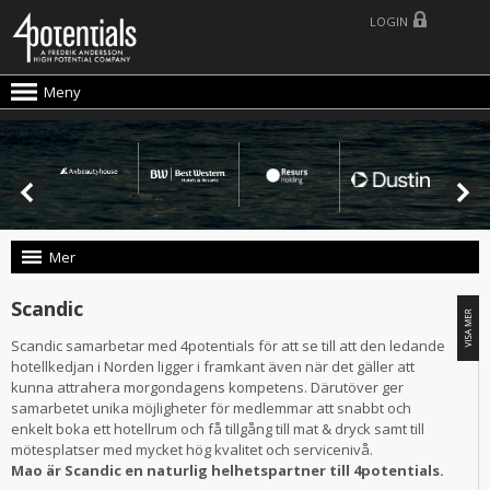
LOGIN
Meny
Mer
Scandic
Scandic samarbetar med 4potentials för att se till att den ledande
hotellkedjan i Norden ligger i framkant även när det gäller att
kunna attrahera morgondagens kompetens. Därutöver ger
samarbetet unika möjligheter för medlemmar att snabbt och
enkelt boka ett hotellrum och få tillgång till mat & dryck samt till
mötesplatser med mycket hög kvalitet och servicenivå.
Mao är Scandic en naturlig helhetspartner till 4potentials.