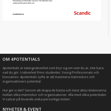
OM 4POTENTIALS
4potentials är talangnätverket som bryr sig om vem du är, inte bara
vad du gör. I nätverket finns studenter, Young Professionals och
Executives. 4potentials syfte är att maximera människors och
organisationers potential.
Hur gör vi det? Genom att skapa de bästa och mest äkta relationerna
mellan olika människor och organisationer. Alla med olika potentialer.
Vi satsar på levande unika personliga möten.
NYHETER & EVENT