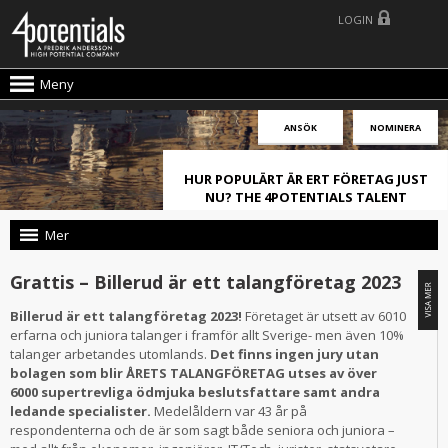
LOGIN
Meny
ANSÖK
NOMINERA
HUR POPULÄRT ÄR ERT FÖRETAG JUST
NU? THE 4POTENTIALS TALENT
ATTRACTION LIVE INDEX!
Mer
Grattis – Billerud är ett talangföretag 2023
Billerud är ett talangföretag 2023!
Företaget är utsett av 6010
erfarna och juniora talanger i framför allt Sverige- men även 10%
talanger arbetandes utomlands.
Det finns ingen jury utan
bolagen som blir ÅRETS TALANGFÖRETAG utses av över
6000 supertrevliga ödmjuka beslutsfattare samt andra
ledande specialister.
Medelåldern var 43 år på
respondenterna och de är som sagt både seniora och juniora –