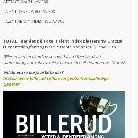
ATTRACTION: 31a AV 300
TALENT DENSITY: 80e AV 300
TALENT RETAIN INDEX: 85a AV 300
TOTALT ger det på Total Talent Index platsen: 19!
Grattis!!
Ni är ett talangföretag tycker tusentals talanger! All time High!
Billerud är mao bland de absolut bästa i Sverige på att
sammantaget attrahera, rekrytera och behålla kompetens. Grattis!
Vill du också börja arbeta där?
https://www.billerud.se/karriar/jobba-hos-oss/lediga-
tjanster