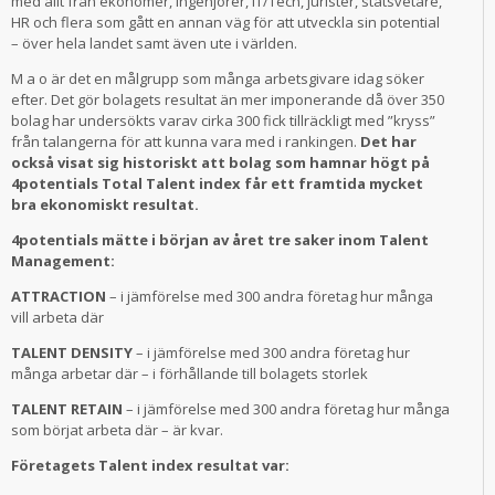
med allt från ekonomer, ingenjörer, IT/Tech, jurister, statsvetare,
HR och flera som gått en annan väg för att utveckla sin potential
– över hela landet samt även ute i världen.
M a o är det en målgrupp som många arbetsgivare idag söker
efter. Det gör bolagets resultat än mer imponerande då över 350
bolag har undersökts varav cirka 300 fick tillräckligt med ”kryss”
från talangerna för att kunna vara med i rankingen.
Det har
också visat sig historiskt att bolag som hamnar högt på
4potentials Total Talent index får ett framtida mycket
bra ekonomiskt resultat.
4potentials mätte i början av året tre saker inom Talent
Management:
ATTRACTION
– i jämförelse med 300 andra företag hur många
vill arbeta där
TALENT DENSITY
– i jämförelse med 300 andra företag hur
många arbetar där – i förhållande till bolagets storlek
TALENT RETAIN
– i jämförelse med 300 andra företag hur många
som börjat arbeta där – är kvar.
Företagets Talent index resultat var: