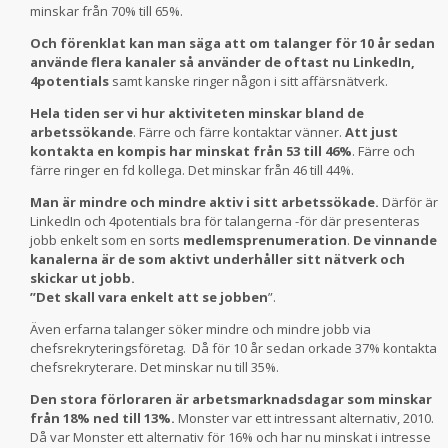
minskar från 70% till 65%.
Och förenklat kan man säga att om talanger för 10 år sedan
använde flera kanaler så använder de oftast nu LinkedIn,
4potentials
samt kanske ringer någon i sitt affärsnätverk.
Hela tiden ser vi hur aktiviteten minskar bland de
arbetssökande
. Färre och färre kontaktar vänner.
Att just
kontakta en kompis har minskat från 53 till 46%
. Färre och
färre ringer en fd kollega. Det minskar från 46 till 44%.
Man är mindre och mindre aktiv i sitt arbetssökade.
Därför är
LinkedIn och 4potentials bra för talangerna -för där presenteras
jobb enkelt som en sorts
medlemsprenumeration
.
De vinnande
kanalerna är de som aktivt underhåller sitt nätverk och
skickar ut jobb.
”Det skall vara enkelt att se jobben
”.
Även erfarna talanger söker mindre och mindre jobb via
chefsrekryteringsföretag. Då för 10 år sedan orkade 37% kontakta
chefsrekryterare. Det minskar nu till 35%.
Den stora förloraren är arbetsmarknadsdagar som minskar
från 18% ned till 13%.
Monster var ett intressant alternativ, 2010.
Då var Monster ett alternativ för 16% och har nu minskat i intresse