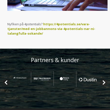
Nyfiken på 4potentials?
https://4potentials.se/vara-
tjanster/med-en-jobbannons-via-4potentials-nar-ni-
talangfulla-sokande/
Partners & kunder