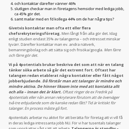
och kontaktar därefter vänner 46%
slutligen checkar man in företagens hemsidor med lediga jobb,
ca 45% gör det.
samt mailar med en fd kollega 44% om de har några tips?
Givetvis kontaktar man ofta ett eller flera
chefsrekryteringsföretag.
Men långt från alla gör det. Idag
enligt studien endast 35% av talangerna – och intresset minskar
tyvärr. Därefter kontaktar man ev. andra nätverk,
bemanningsbolag och att sätta sig och frisöka/googla.
Men färre
och färre gör det.
Vi på 4potentials brukar beskriva det som att när en talang
tänker söka arbete så går det extremt fort. Oftast har
talangen redan etablerat några kontakter eller fått något
jobberbjudande.
Då förstår man att talanger är mindre och
mindre aktiva. De hinner liksom inte med att kontakta allt
och alla – innan det är klart.
Oftast ringer de ex Fredrik på
4potentials eller nån annan rekryterare förutom att de överväger
två-tre erbjudande som de kanske redan fått? Tid är kritiskt för
talanger. En process måste gå fort.
4potentials arbetar nu aktivt för att berätta för företag att vi vill få
in deras lediga intressanta jobb NU. För vi har tusentals talanger
som uppskattar vårt sätt att arbeta.
Talangerna är standby –