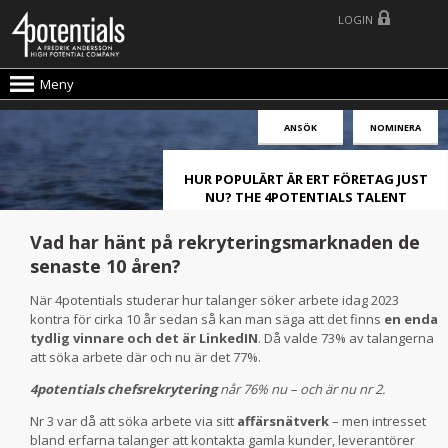
LOGIN
Meny
ANSÖK
NOMINERA
HUR POPULÄRT ÄR ERT FÖRETAG JUST
NU? THE 4POTENTIALS TALENT
ATTRACTION LIVE INDEX!
Vad har hänt på rekryteringsmarknaden de
senaste 10 åren?
När 4potentials studerar hur talanger söker arbete idag 2023
kontra för cirka 10 år sedan så kan man säga att det finns
en enda
tydlig vinnare och det är LinkedIN
. Då valde 73% av talangerna
att söka arbete där och nu är det 77%.
4potentials chefsrekrytering
når 76% nu – och är nu nr 2.
Nr 3 var då att söka arbete via sitt
affärsnätverk
– men intresset
bland erfarna talanger att kontakta gamla kunder, leverantörer