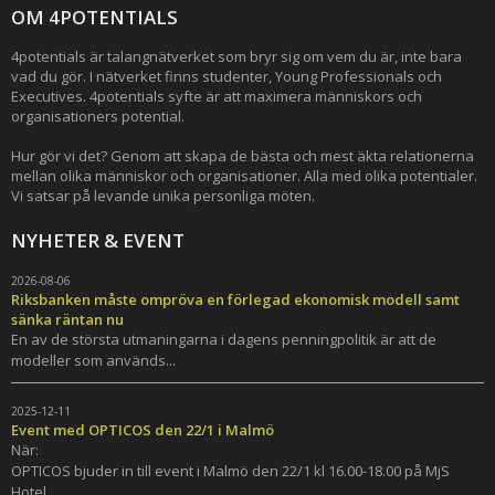
OM 4POTENTIALS
4potentials är talangnätverket som bryr sig om vem du är, inte bara
vad du gör. I nätverket finns studenter, Young Professionals och
Executives. 4potentials syfte är att maximera människors och
organisationers potential.
Hur gör vi det? Genom att skapa de bästa och mest äkta relationerna
mellan olika människor och organisationer. Alla med olika potentialer.
Vi satsar på levande unika personliga möten.
NYHETER & EVENT
2026-08-06
Riksbanken måste ompröva en förlegad ekonomisk modell samt
sänka räntan nu
En av de största utmaningarna i dagens penningpolitik är att de
modeller som används...
2025-12-11
Event med OPTICOS den 22/1 i Malmö
När:
OPTICOS bjuder in till event i Malmö den 22/1 kl 16.00-18.00 på MjS
Hotel...