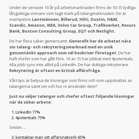
Under de senaste 10 år på arbetsmarknaden finns de 10-15 tydliga
långsiktiga vinnare som tagit mark på talangmarknaden. De är
exempelvis
Lantmännen, Billerud, Hilti, Dustin, H&M,
Scandic, Amazon, IKEA, Volvo Car Group, Trafikverket, Resurs
Bank, Boston Consulting Group, EQT och Netlight.
De har flera saker gemensamt.
Generellt har de arbetat nära
sin talang- och rekryteringsmarknad med en unik
genomtänkt approach som väl beskriver företaget
. De har
haft chefer som har gått före. 10 av 15 har jobbat med 4potentials.
Alla jobb syns inte alltid på LinkedIn. De har duktiga rekryterare.
Rekrytering är oftast en kritisk affärsfråga.
Vårt tips är belysa de lösningar som finns och som uppskattas av
talangerna samt om och hur ni använder dem?
Just nu väljer talanger och chefer oftast följande lösningar
när de söker arbete:
LinkedIn 77%
4potentials 73%
Sedan….
kontaktar man sitt affärsnätverk 65%