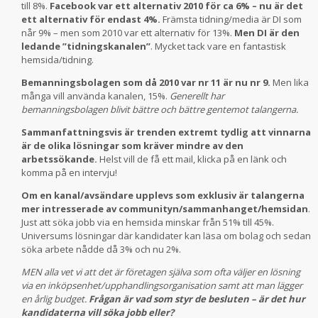
till 8%.
Facebook var ett alternativ 2010 för ca 6% – nu är det
ett alternativ för endast 4%.
Främsta tidning/media är DI som
når 9% – men som 2010 var ett alternativ för 13%.
Men DI är den
ledande ”tidningskanalen”
. Mycket tack vare en fantastisk
hemsida/tidning.
Bemanningsbolagen som då 2010 var nr 11 är nu nr 9.
Men lika
många vill använda kanalen, 15%.
Generellt har
bemanningsbolagen blivit bättre och bättre gentemot talangerna.
Sammanfattningsvis är trenden extremt tydlig att vinnarna
är de olika lösningar som kräver mindre av den
arbetssökande.
Helst vill de få ett mail, klicka på en länk och
komma på en intervju!
Om en kanal/avsändare upplevs som exklusiv är talangerna
mer intresserade av communityn/sammanhanget/hemsidan
.
Just att söka jobb via en hemsida minskar från 51% till 45%.
Universums lösningar där kandidater kan läsa om bolag och sedan
söka arbete nådde då 3% och nu 2%.
MEN alla vet vi att det är företagen själva som ofta väljer en lösning
via en inköpsenhet/upphandlingsorganisation samt att man lägger
en årlig budget.
Frågan är vad som styr de besluten – är det hur
kandidaterna vill söka jobb eller?