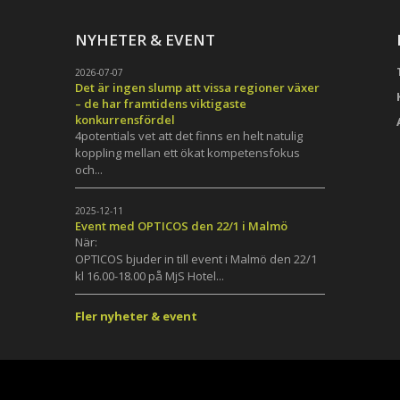
NYHETER & EVENT
2026-07-07
Det är ingen slump att vissa regioner växer
– de har framtidens viktigaste
konkurrensfördel
4potentials vet att det finns en helt natulig
koppling mellan ett ökat kompetensfokus
och...
h
2025-12-11
Event med OPTICOS den 22/1 i Malmö
När:
OPTICOS bjuder in till event i Malmö den 22/1
kl 16.00-18.00 på MjS Hotel...
Fler nyheter & event