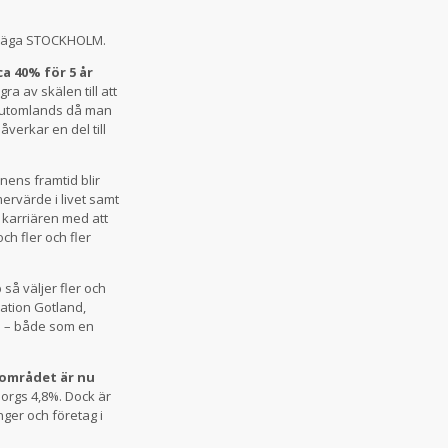
0 säga STOCKHOLM.
a 40% för 5 år
ra av skälen till att
år utomlands då man
åverkar en del till
nens framtid blir
mervärde i livet samt
a karriären med att
h fler och fler
å väljer fler och
ation Gotland,
n – både som en
sområdet är nu
orgs 4,8%. Dock är
ger och företag i