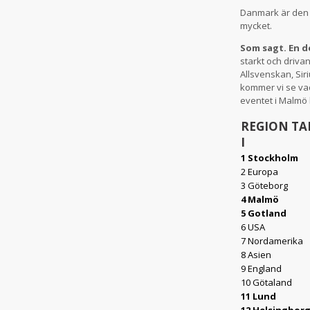
Danmark är den p
mycket.
Som sagt. En d
starkt och drivan
Allsvenskan, Siri
kommer vi se vad
eventet i Malmö
REGION TA
I
1 Stockholm
2 Europa
3 Göteborg
4 Malmö
5 Gotland
6 USA
7 Nordamerika
8 Asien
9 England
10 Götaland
11 Lund