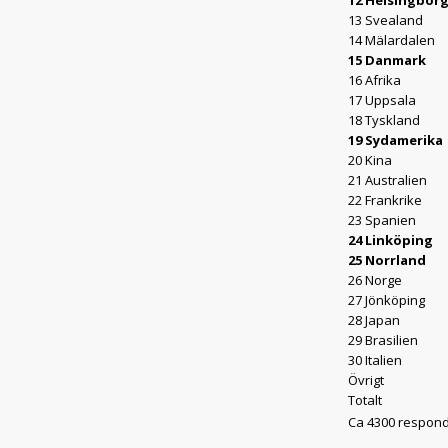
12 Helsingbor
13 Svealand
14 Mälardalen
15 Danmark
16 Afrika
17 Uppsala
18 Tyskland
19 Sydamerika
20 Kina
21 Australien
22 Frankrike
23 Spanien
24 Linköping
25 Norrland
26 Norge
27 Jönköping
28 Japan
29 Brasilien
30 Italien
Övrigt
Totalt
Ca 4300 respond