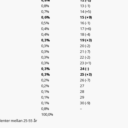
g
0,8%
12 (-2)
0,8%
13 (-1)
0,7%
14 (+5)
0,6%
15 (+9)
0,5%
16 (-1)
0,4%
17 (+6)
0,4%
18 (-4)
0,3%
19 (+3)
0,3%
20 (-2)
0,3%
21 (-7)
0,3%
22 (-2)
0,3%
23 (+1)
0,3%
24 (-)
0,3%
25 (+3)
0,2%
26 (-7)
0,2%
27
0,1%
28
0,1%
29
0,1%
30 (-9)
0,8%
–
100,0%
enter mellan 25-55 år