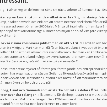
intressant.
ang – i vilken region de kommer söka sitt nästa arbete så kommer 6 av 1
er sig en karriär utomlands – vilket är en kraftig minskning från c
Trump, osäker omvärld och enklare att arbeta internationellt hemifrån är någ
 intresserad som i början av 2000-talet. Många vill inte heller offra några 
tjänar på det” karriärmässigt. Klimatet och miljön är också viktigare vilket p
lokal-karriär.
ill också kunna kombinera jobbet med en aktiv fritid.
Familjen och bar
eten blir viktigare. Vart kan man då få en bättre balans i livet och ett ökat 
 Gotland blir därför ett alltmer intressant alternativ där man kan kombiner
slet. Dessutom är Gotland många av svenskarnas ”drömsemester-resmål” oc
nna få arbeta på en plats dit man åker på sin semester!”
 dessutom satsar mycket på företagen, företagande och entreprenörskap s
essutom har organisationer såsom Gotlands förenade besöksnäring, Inspir
edalsveckan och Destination Gotland blivit bättre på att marknadsföra ö
 på – men även att bo och arbeta på!
borg, Lund och Danmark som är starka och vitala delar i Öresund
ör den svenska talangen
. Tillsammans får de ihop nästan 6,5% mot Göteb
ande före ex Malmö i rankingen. Den 12/6 kommer 4potentials samla talan
esund för att se hur man kan bli minst nr 2 inom kort!