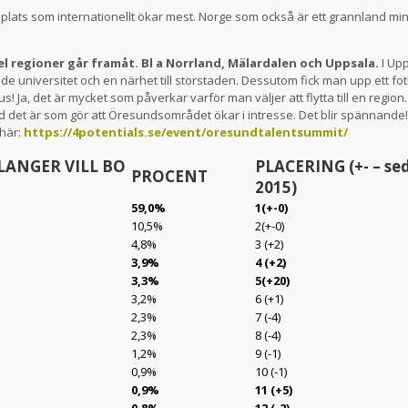
lats som internationellt ökar mest. Norge som också är ett grannland min
el regioner går framåt. Bl a Norrland, Mälardalen och Uppsala.
I Upp
de universitet och en närhet till storstaden. Dessutom fick man upp ett fotb
us! Ja, det är mycket som påverkar varför man väljer att flytta till en regio
 det är som gör att Öresundsområdet ökar i intresse. Det blir spännande
 här:
https://4potentials.se/event/oresundtalentsummit/
LANGER VILL BO
PLACERING (+- – se
PROCENT
2015)
59,0%
1(+-0)
10,5%
2(+-0)
4,8%
3 (+2)
3,9%
4 (+2)
3,3%
5(+20)
3,2%
6 (+1)
2,3%
7 (-4)
2,3%
8 (-4)
1,2%
9 (-1)
0,9%
10 (-1)
0,9%
11 (+5)