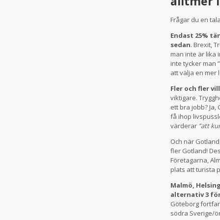
alltmer 
Frågar du en tal
Endast 25% tänk
sedan
. Brexit, 
man inte är lika
inte tycker man ”
att välja en mer 
Fler och fler v
viktigare. Tryggh
ett bra jobb? Ja,
få ihop livspus
värderar
”att ku
Och när Gotland
fler Gotland! D
Företagarna, Alm
plats att turista
Malmö, Helsing
alternativ 3 f
Göteborg fortfar
södra Sverige/ör