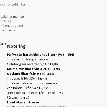
skar ungefär lika
sala har man ett
ollslag i
n. På onsdag 12/6
! Läs mer om
dan
Notering
På fyra år har Sthlm ökat från 41% till 59%
Intresset för Europa minskar
Göteborg går ned från 5,1% till 4,8%
Malmö minskar från 4,2% till 3,9%
Gotland ökar från 0,3 till 3,3%
Intresset % för USA minskar
Intresset halverat för nordamerika
vad hände? Från 5,4 till 2,3%!
Brexit och talent exit! Från 3,4% till 1,2%
På samma nivå
Lund ökar i intresse