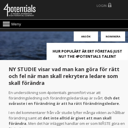
LOGIN
Meny
ANSÖK
NOMINERA
HUR POPULÄRT ÄR ERT FÖRETAG JUST
NU? THE 4POTENTIALS TALENT
ATTRACTION LIVE INDEX!
NY STUDIE visar vad man kan göra för rätt
och fel när man skall rekrytera ledare som
skall förändra
En undersökning som 4potentials genomfört visar att
förändringsledning och förändringsledarskap är svårt.
Och det
svåraste i en förändring är att ha rätt förändringsledare.
I en del kommentarer från vår studie lyfter många vikten av hållbar
förändring samt att
det inte alltid är givet att man skall
förändra.
Men det här inlägget handlar om er som MÅSTE göra en