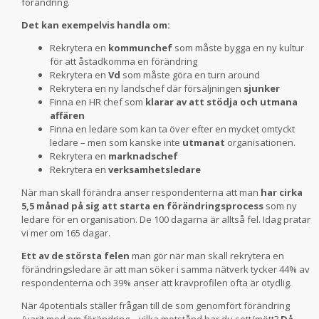
förändring.
Det kan exempelvis handla om:
Rekrytera en
kommunchef
som måste bygga en ny kultur
för att åstadkomma en förändring
Rekrytera en
Vd
som måste göra en turn around
Rekrytera en ny landschef där försäljningen
sjunker
Finna en HR chef som
klarar av att stödja och utmana
affären
Finna en ledare som kan ta över efter en mycket omtyckt
ledare – men som kanske inte
utmanat
organisationen.
Rekrytera en
marknadschef
Rekrytera en
verksamhetsledare
När man skall förändra anser respondenterna att man
har cirka
5,5 månad på sig att starta en förändringsprocess
som ny
ledare för en organisation. De 100 dagarna är alltså fel. Idag pratar
vi mer om 165 dagar.
Ett av de största felen
man gör när man skall rekrytera en
förändringsledare är att man söker i samma nätverk tycker 44% av
respondenterna och 39% anser att kravprofilen ofta är otydlig.
När 4potentials ställer frågan till de som genomfört förändring