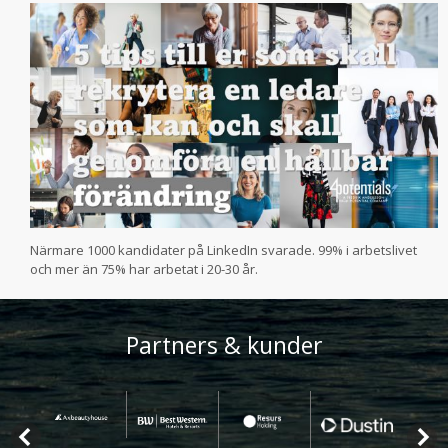
Närmare 1000 kandidater på LinkedIn svarade. 99% i arbetslivet
och mer än 75% har arbetat i 20-30 år.
Partners & kunder