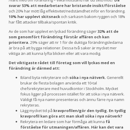
/varit med om förändring – vilka motstånd har du sett/mött?
Då
svarar 53% att medarbetare har bristande insikt/förståelse
och 20% har mött låg effektivitet/nedstämdhet inför en förändring.
10% har upplevt skitsnack
och sarkasm bakom ryggen och 18%
har fått attacker tillbaka/spontan kritik.
Av de som har upplevt en lyckad förändring säger
32% att de
som genomfört förändring förstår affären och kan
prioritera.
29% säger att nr 1 för de duktiga förändringsledarna
är bra på att bygga relationer. Dessa två saker är mycket mer
viktiga än att kunna lyfta blicken eller att vara modig.
Det viktigaste rådet till företag som vill lyckas med en
förändring är därmed att:
Ibland byta rekryterare och
söka i nya nätverk.
Generellt
brukar de flesta bolagen använda ett 10-tal
chefsrekryterare med huvudkontor i Stockholm. Mycket
fokus ligger på processen istället för att söka i nya nätverk.
Väldigt få nya namn presenteras och ännu färre nya namn
rekryteras.
Lägg mycket tid på
kravprofilen/gör den tydlig. En tydlig
kravprofil kan göra att man skall söka i nya nätverk?
Rekrytera en ledare som har förmåga att kunna
få
förståelse för utmaningen/affären. Här kan det vara