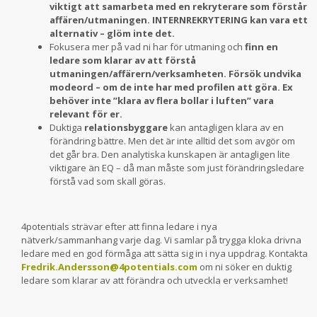
viktigt att samarbeta med en rekryterare som förstår
affären/utmaningen. INTERNREKRYTERING kan vara ett
alternativ – glöm inte det.
Fokusera mer på vad ni har för utmaning och
finn en
ledare som klarar av att förstå
utmaningen/affärern/verksamheten. Försök undvika
modeord – om de inte har med profilen att göra. Ex
behöver inte ”klara av flera bollar i luften” vara
relevant för er.
Duktiga
relationsbyggare
kan antagligen klara av en
förändring bättre. Men det är inte alltid det som avgör om
det går bra. Den analytiska kunskapen är antagligen lite
viktigare än EQ – då man måste som just förändringsledare
förstå vad som skall göras.
4potentials strävar efter att finna ledare i nya
nätverk/sammanhang varje dag. Vi samlar på trygga kloka drivna
ledare med en god förmåga att sätta sig in i nya uppdrag. Kontakta
Fredrik.Andersson@4potentials.com
om ni söker en duktig
ledare som klarar av att förändra och utveckla er verksamhet!