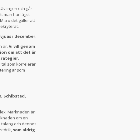
tävlingen och går
att man har lägst
M a o det gäller att
rekryterat.
rvjuas i december.
n är.
Vi vill genom
ion om att det är
trategier,
ltal som korrelerar
ytering är som
k, Schibsted,
dex. Marknaden är i
arknaden om en
e talang och dennes
redrik,
som aldrig