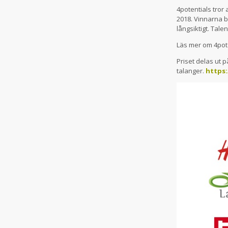
4potentials tro
2018. Vinnarna 
långsiktigt. Tal
Läs mer om 4pote
Priset delas ut 
talanger.
https: