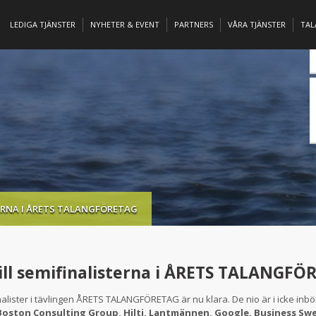
LEDIGA TJÄNSTER
NYHETER & EVENT
PARTNERS
VÅRA TJÄNSTER
TA
TERNA I ÅRETS TALANGFÖRETAG
till semifinalisterna i ÅRETS TALANGF
nalister i tävlingen ÅRETS TALANGFÖRETAG är nu klara. De nio är i icke inb
Boston Consulting Group, Hilti, Lantmännen, Google, Business Sw