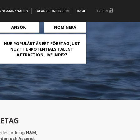
LANGMARKNADEN
TALANGFÖRETAGEN
OM 4P
LOGIN
ANSÖK
NOMINERA
HUR POPULÄRT ÄR ERT FÖRETAG JUST
NU? THE 4POTENTIALS TALENT
ATTRACTION LIVE INDEX!
ÖRETAG
ördes ordning:
H&M,
eden och Ascend.