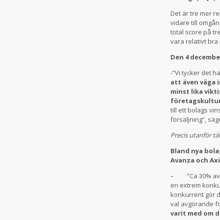
Det är tre mer r
vidare till omgån
total score på tr
vara relativt bra
Den 4 december
-”Vi tycker det h
att även väga 
minst lika vikt
företagskultu
till ett bolags v
försäljning”, sä
Precis utanför t
Bland nya bola
Avanza och Ax
– ”Ca 30% av bo
en extrem konku
konkurrent gör d
val avgörande fö
varit med om 