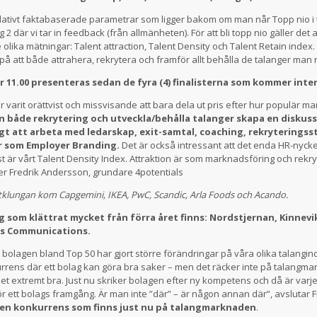
elativt faktabaserade parametrar som ligger bakom om man når Topp nio i 
g 2 där vi tar in feedback (från allmänheten). För att bli topp nio gäller det 
e olika mätningar: Talent attraction, Talent Density och Talent Retain index. 
 på att både attrahera, rekrytera och framför allt behålla de talanger man 
 11.00 presenteras sedan de fyra (4) finalisterna som kommer inte
ar varit orättvist och missvisande att bara dela ut pris efter hur populär ma
in både rekrytering och utveckla/behålla talanger skapa en diskuss
igt att arbeta med ledarskap, exit-samtal, coaching, rekryteringss
r som Employer Branding.
Det är också intressant att det enda HR-nycke
inst är vårt Talent Density Index. Attraktion är som marknadsföring och rekr
ger Fredrik Andersson, grundare 4potentials
ätklungan kom Capgemini, IKEA, PwC, Scandic, Arla Foods och Acando.
g som klättrat mycket från förra året finns: Nordstjernan, Kinnevi
is Communications.
lagen bland Top 50 har gjort större förändringar på våra olika talangin
rrens där ett bolag kan göra bra saker – men det räcker inte på talangm
et extremt bra. Just nu skriker bolagen efter ny kompetens och då är varj
r ett bolags framgång. Är man inte ”där” – är någon annan där”, avslutar F
den konkurrens som finns just nu på talangmarknaden
.