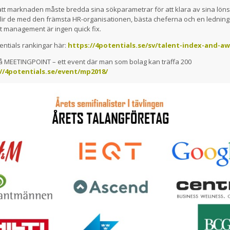
r att marknaden måste bredda sina sökparametrar för att klara av sina l
blir de med den främsta HR-organisationen, bästa cheferna och en lednin
ent management är ingen quick fix.
ntials rankingar här:
https://4potentials.se/sv/talent-index-and-aw
på MEETINGPOINT – ett event där man som bolag kan träffa 200
//4potentials.se/event/mp2018/