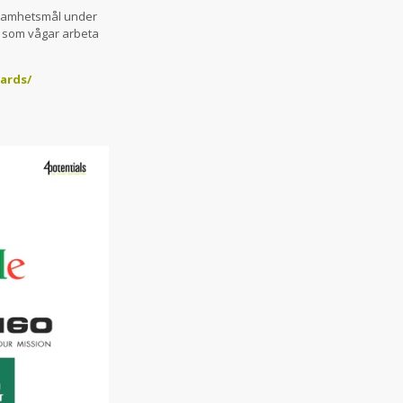
önsamhetsmål under
g som vågar arbeta
ards/