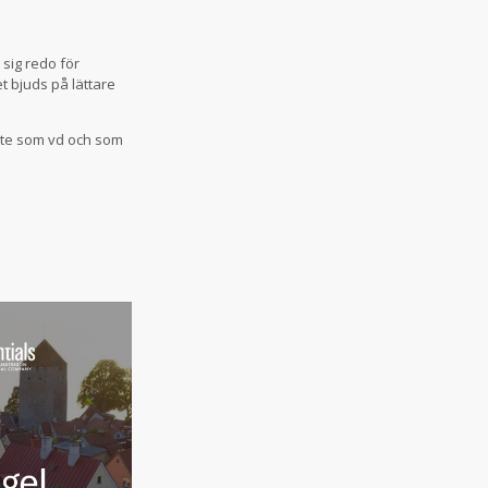
sig redo för
t bjuds på lättare
bete som vd och som