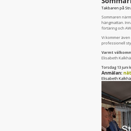
Sommarm
Takbaren på Stra
Sommaren närmar 
hängmattan. Innan
förtäring och AW
Vi kommer även a
professionell st
Varmt välkom
Elisabeth Kalkhä
Torsdag 13 juni k
Anmälan:
nät
Elisabeth Kalkhä