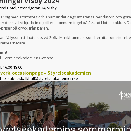
ingel Visby 2024
nd Hotel, Strandgatan 34, Visby.
sig med stormsteg och snart är det dags att stänga ner datorn och göra 
 dess vill vi bjuda in dig till ett sommarmingel på Strand Hotels takbar. De
-priser på dryck från baren.
tt få lyssna till hotellets vd Sofia Munkhammar, som berättar om sitt ar
yrelsearbetare.
men!
ll, Styrelseakademien Gotland
l. 16.00-18.00
verk_occasionpage – Styrelseakademien
ll, elisabeth.kalkhall@styrelseakademien.se