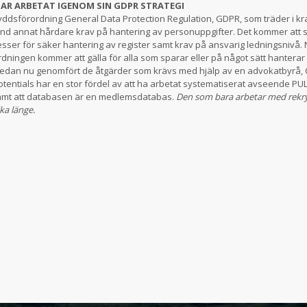
AR ARBETAT IGENOM SIN GDPR STRATEGI
ddsförordning General Data Protection Regulation, GDPR, som träder i kra
nd annat hårdare krav på hantering av personuppgifter. Det kommer att s
esser för säker hantering av register samt krav på ansvarig ledningsnivå.
ningen kommer att gälla för alla som sparar eller på något sätt hanterar 
 redan nu genomfört de åtgärder som krävs med hjälp av en advokatbyrå, 
potentials har en stor fördel av att ha arbetat systematiserat avseende PUL,
amt att databasen är en medlemsdatabas.
Den som bara arbetar med rekry
ika länge.