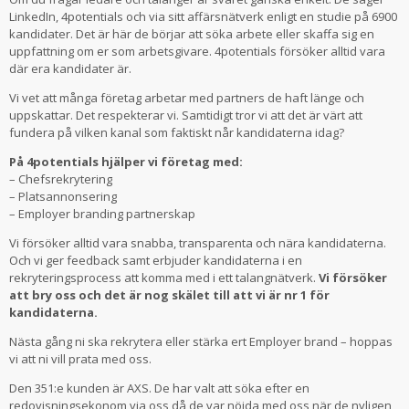
LinkedIn, 4potentials och via sitt affärsnätverk enligt en studie på 6900
kandidater. Det är här de börjar att söka arbete eller skaffa sig en
uppfattning om er som arbetsgivare. 4potentials försöker alltid vara
där era kandidater är.
Vi vet att många företag arbetar med partners de haft länge och
uppskattar. Det respekterar vi. Samtidigt tror vi att det är värt att
fundera på vilken kanal som faktiskt når kandidaterna idag?
På 4potentials hjälper vi företag med:
– Chefsrekrytering
– Platsannonsering
– Employer branding partnerskap
Vi försöker alltid vara snabba, transparenta och nära kandidaterna.
Och vi ger feedback samt erbjuder kandidaterna i en
rekryteringsprocess att komma med i ett talangnätverk.
Vi försöker
att bry oss och det är nog skälet till att vi är nr 1 för
kandidaterna.
Nästa gång ni ska rekrytera eller stärka ert Employer brand – hoppas
vi att ni vill prata med oss.
Den 351:e kunden är AXS. De har valt att söka efter en
redovisningsekonom via oss då de var nöjda med oss när de nyligen