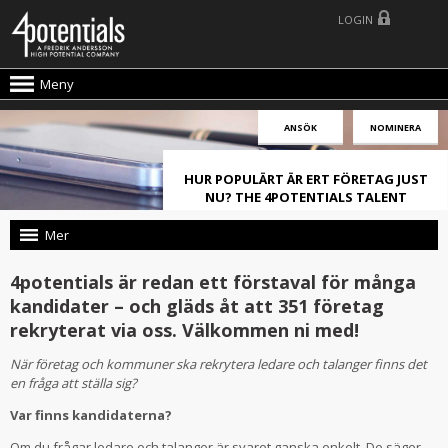
LOGIN
Meny
ANSÖK
NOMINERA
HUR POPULÄRT ÄR ERT FÖRETAG JUST
NU? THE 4POTENTIALS TALENT
ATTRACTION LIVE INDEX!
Mer
4potentials är redan ett förstaval för många
kandidater – och gläds åt att 351 företag
rekryterat via oss. Välkommen ni med!
När företag och kommuner ska rekrytera ledare och talanger finns det
en fråga att ställa sig?
Var finns kandidaterna?
Om du frågar ledare och talanger är svaret ganska enkelt. De säger