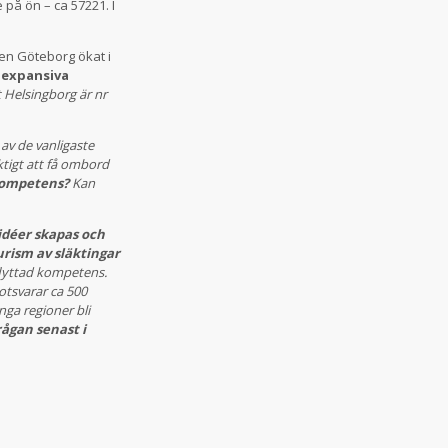
på ön – ca 57221. I
en Göteborg ökat i
d
expansiva
 Helsingborg är nr
 av de vanligaste
ktigt att få ombord
 kompetens?
Kan
idéer skapas och
turism av släktingar
inflyttad kompetens.
motsvarar ca 500
nga regioner bli
rågan senast i