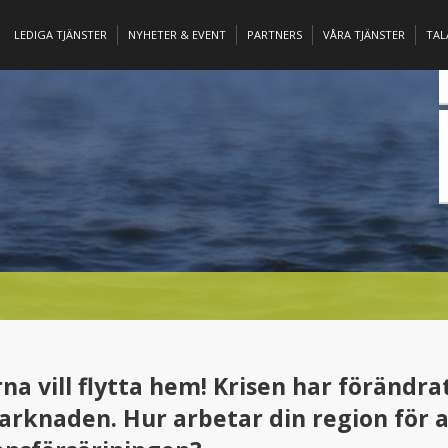
LEDIGA TJÄNSTER
NYHETER & EVENT
PARTNERS
VÅRA TJÄNSTER
TA
MARKNADEN. HUR ARBETAR DIN REGION FÖR ATT SÄKRA KOMPETENSF
na vill flytta hem! Krisen har förändra
rknaden. Hur arbetar din region för a