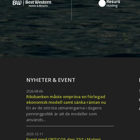
NYHETER & EVENT
2026-08-06
Riksbanken måste ompröva en förlegad
ekonomisk modell samt sänka räntan nu
En av de största utmaningarna i dagens
penningpolitik är att de modeller som
används...
h
2025-12-11
Event med OPTICOS den 22/1 i Malmö