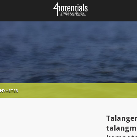
NYHETER
TALANGERNA VILL FLYTTA HEM! KRISEN HAR FÖRÄNDRAT TALANG
Talanger
talangma