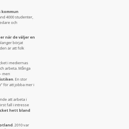
lms kommun
nd 4000 studenter,
ledare och
r när de väljer en
alanger börjat
en är att folk
cket i mediernas
och arbeta. Många
 – men
istiken
. En stor
 för att jobba mer i
de att arbeta i
örst fall i intresse
ycket hett bland
Gotland
. 2010 var