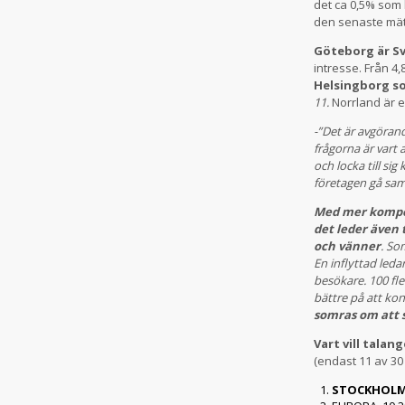
det ca 0,5% som 
den senaste mätn
Göteborg är Sv
intresse. Från 4
Helsingborg s
11.
Norrland är e
-”Det är avgörand
frågorna är vart 
och locka till si
företagen gå sam
Med mer kompete
det leder även t
och vänner
. So
En inflyttad leda
besökare. 100 fle
bättre på att ko
somras om att s
Vart vill talan
(endast 11 av 30
STOCKHOLM