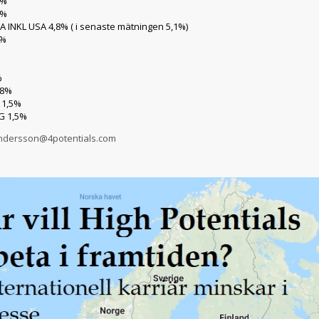
2%
5%
INKL USA 4,8% ( i senaste mätningen 5,1%)
2%
%
,8%
 1,5%
G 1,5%
.andersson@4potentials.com