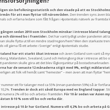
nsförsörjningen?
ligen sin befolkningsstatistik och den visade på att ex Stockho
örmån för att man flyttar till närområden.
Den trenden syns även bla
als och erfarna ledare som fått frågan i 4potentials nätverk av framtida 
a gången sedan 2010 som Stockholm minskar i intresse bland talange
ta och därmed bo i framtide
n. Det har varit tydligt under pandemin att t
n skulle flytta ut till en mindre stad/region/hem? Men den starkaste trend
 vill gärna få ett arbete i Sverige” enligt 4potentials studie.
taland har ett starkt ökat intresse
och även Gotland som varit så my
borg, Mälardalen, Svealand, Lund och Helsingborg ökar i intresse att bo 
tt pandemin skulle göra att det blev lågkonjunktur på bostadsmarknaden
erna har de senaste 12 månaderna stigit med 9%, enligt mäklarstat
erligen att folk vill hemåt samt ”hemester” – men även att man flyttar ”hem”
nummer ett för talanger med ca 55% (innan pandemin 59%) så är fortfaran
 10,2%.
Trenden är dock att såväl Europa med ex England tappar
. St
it numera 2% vill bo och arbeta i framtiden.
För 10 år sedan var Asien m
ästan 8-10 % som vill bo och verka där.
i intresse på 10 år har Gotland. Numera vill 4,2% bo och arbeta på 