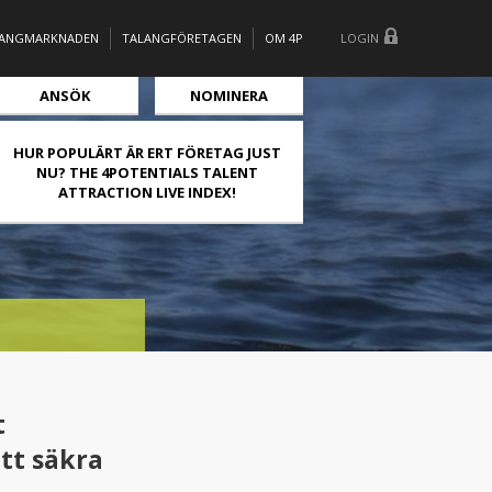
LANGMARKNADEN
TALANGFÖRETAGEN
OM 4P
LOGIN
ANSÖK
NOMINERA
HUR POPULÄRT ÄR ERT FÖRETAG JUST
NU? THE 4POTENTIALS TALENT
ATTRACTION LIVE INDEX!
ÖRSÖRJNINGEN?
t
tt säkra