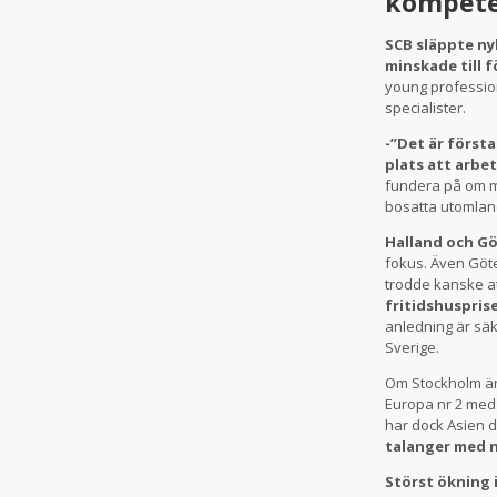
kompete
SCB släppte ny
minskade till f
young profession
specialister.
-”Det är först
plats att arbe
fundera på om ma
bosatta utomlands
Halland och Gö
fokus. Även Göte
trodde kanske a
fritidshuspris
anledning är säk
Sverige.
Om Stockholm är 
Europa nr 2 med
har dock Asien d
talanger med n
Störst ökning 