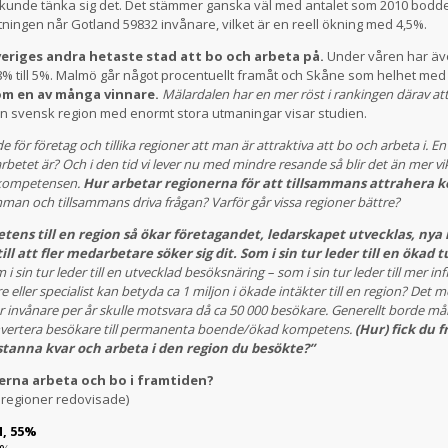
kunde tänka sig det. Det stämmer ganska väl med antalet som 2010 bodde 
ingen når Gotland 59832 invånare, vilket är en reell ökning med 4,5%.
eriges andra hetaste stad att bo och arbeta på.
Under våren har äv
,8% till 5%. Malmö går något procentuellt framåt och Skåne som helhet me
om en av många vinnare.
Mälardalen har en mer röst i rankingen därav att
n svensk region med enormt stora utmaningar visar studien.
e för företag och tillika regioner att man är attraktiva att bo och arbeta i. En
arbetet är? Och i den tid vi lever nu med mindre resande så blir det än mer vi
g kompetensen.
Hur arbetar regionerna för att tillsammans attrahera
man och tillsammans driva frågan? Varför går vissa regioner bättre?
ns till en region så ökar företagandet, ledarskapet utvecklas, nya 
ill att fler medarbetare söker sig dit. Som i sin tur leder till en ökad 
m i sin tur leder till en utvecklad besöksnäring – som i sin tur leder till mer 
re eller specialist kan betyda ca 1 miljon i ökade intäkter till en region? Det 
r invånare per år skulle motsvara då ca 50 000 besökare. Generellt borde må
nvertera besökare till permanenta boende/ökad kompetens.
(Hur) fick du f
tanna kvar och arbeta i den region du besökte?”
gerna arbeta och bo i framtiden?
 regioner redovisade)
, 55%