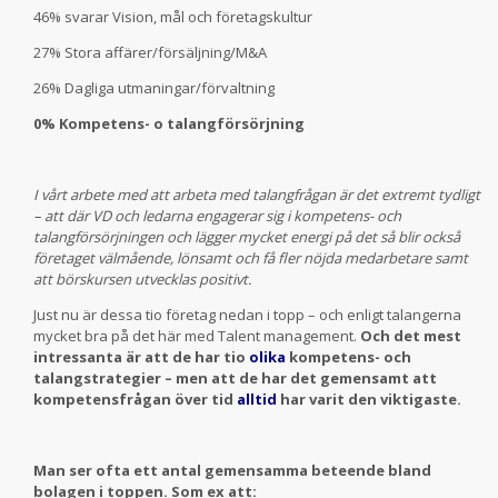
46% svarar Vision, mål och företagskultur
27% Stora affärer/försäljning/M&A
26% Dagliga utmaningar/förvaltning
0% Kompetens- o talangförsörjning
I vårt arbete med att arbeta med talangfrågan är det extremt tydligt
– att där VD och ledarna engagerar sig i kompetens- och
talangförsörjningen och lägger mycket energi på det så blir också
företaget välmående, lönsamt och få fler nöjda medarbetare samt
att börskursen utvecklas positivt.
Just nu är dessa tio företag nedan i topp – och enligt talangerna
mycket bra på det här med Talent management.
Och det mest
intressanta är att de har tio
olika
kompetens- och
talangstrategier – men att de har det gemensamt att
kompetensfrågan över tid
alltid
har varit den viktigaste.
Man ser ofta ett antal gemensamma beteende bland
bolagen i toppen. Som ex att: