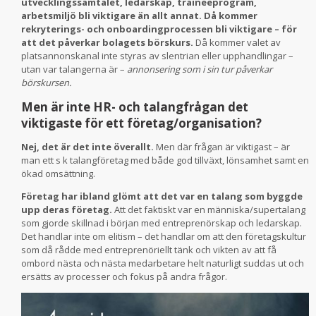
utvecklingssamtalet, ledarskap, traineeprogram,
arbetsmiljö bli viktigare än allt annat.
Då kommer
rekryterings- och onboardingprocessen bli viktigare – för
att det påverkar bolagets börskurs.
Då kommer valet av
platsannonskanal inte styras av slentrian eller upphandlingar –
utan var talangerna är –
annonsering som i sin tur påverkar
börskursen.
Men är inte HR- och talangfrågan det
viktigaste för ett företag/organisation?
Nej, det är det inte överallt.
Men där frågan är viktigast – är
man ett s k talangföretag med både god tillväxt, lönsamhet samt en
ökad omsättning.
Företag har ibland glömt att det var en talang som byggde
upp deras företag.
Att det faktiskt var en människa/supertalang
som gjorde skillnad i början med entreprenörskap och ledarskap.
Det handlar inte om elitism – det handlar om att den företagskultur
som då rådde med entreprenöriellt tänk och vikten av att få
ombord nästa och nästa medarbetare helt naturligt suddas ut och
ersätts av processer och fokus på andra frågor.