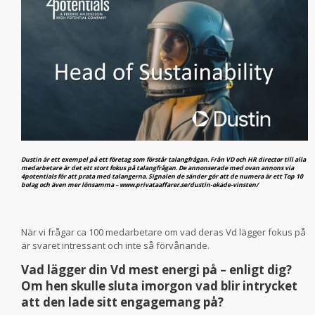
Dustin är ett exempel på ett företag som förstår talangfrågan. Från VD och HR director till alla
medarbetare är det ett stort fokus på talangfrågan. De annonserade med ovan annons via
4potentials för att prata med talangerna. Signalen de sänder gör att de numera är ett Top 10
bolag och även mer lönsamma – www.privataaffarer.se/dustin-okade-vinsten/
När vi frågar ca 100 medarbetare om vad deras Vd lägger fokus på
är svaret intressant och inte så förvånande.
Vad lägger din Vd mest energi på – enligt dig?
Om hen skulle sluta imorgon vad blir intrycket
att den lade sitt engagemang på?