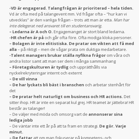
-VD är engagerad. Talangfrågan är prioriterad – hela tiden.
Vd är ofta med på talangevent mm. Vd frågar ofta – ”hur kan vi
utvecklas” är den vanliga frågan – trots att man är etta.
Man har
inte delegerat ned ansvaret till en studentansvarig.
– Ledarna är A och O.
Engagemanget är stort bland ledarna.
-HR chefen är på
och går ofta före. Ofta modiga kloka personer.
– Bolagen är inte elitistiska. De pratar om vikten att få med
alla
– på riktigt – men de vågar prata om duktiga medarbetare.
-Talent managers brukar ställa nyfikna frågor
om våra och
andra listor samt att man ser dem i många sammanhang
– Företagskulturen är tydlig
och upprätthålls via
nyckelrekryteringar internt och externt
– De vill vinna
– De har lyckats bli bäst i branschen
och arbetar stenhårt för
det
– De pratar helt naturligt om business och HR actions.
Det
sitter ihop. HR är inte en separat kul grej. HR teamet är jättebra! HR
består av talanger!
– De väljer med möda och omsorg vart de
annonserar sina
lediga jobb
– De väntar inte ett år på att ta fram en strategi.
De gör. Varje
minut.
– De fattar
att om man fokuserar på kompetens- och