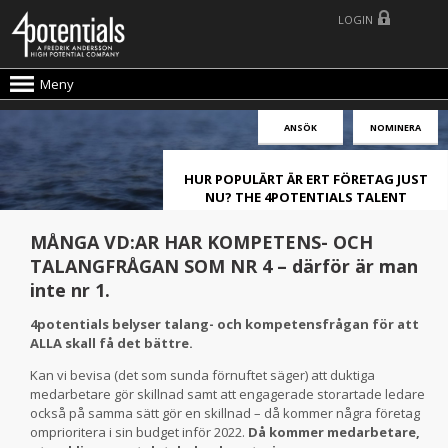
LOGIN
Meny
ANSÖK
NOMINERA
HUR POPULÄRT ÄR ERT FÖRETAG JUST
NU? THE 4POTENTIALS TALENT
ATTRACTION LIVE INDEX!
MÅNGA VD:AR HAR KOMPETENS- OCH
TALANGFRÅGAN SOM NR 4 – därför är man
inte nr 1.
4potentials belyser talang- och kompetensfrågan för att
ALLA skall få det bättre.
Kan vi bevisa (det som sunda förnuftet säger) att duktiga
medarbetare gör skillnad samt att engagerade storartade ledare
också på samma sätt gör en skillnad – då kommer några företag
omprioritera i sin budget inför 2022.
Då kommer medarbetare,