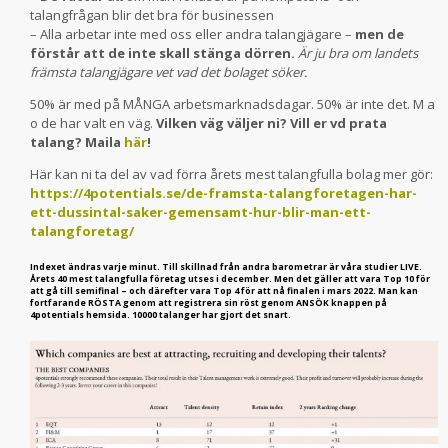
talangfrågan blir det bra för businessen
– Alla arbetar inte med oss eller andra talangjägare –
men de
förstår att de inte skall stänga dörren.
Är ju bra om landets
främsta talangjägare vet vad det bolaget söker.
50% är med på MÅNGA arbetsmarknadsdagar. 50% är inte det. M a
o de har valt en väg.
Vilken väg väljer ni? Vill er vd prata
talang? Maila
här
!
Här kan ni ta del av vad förra årets mest talangfulla bolag mer gör:
https://4potentials.se/de-framsta-talangforetagen-har-
ett-dussintal-saker-gemensamt-hur-blir-man-ett-
talangforetag/
Indexet ändras varje minut. Till skillnad från andra barometrar är våra studier LIVE.
Årets 40 mest talangfulla företag utses i december. Men det gäller att vara Top 10 för
att gå till semifinal – och därefter vara Top 4 för att nå finalen i mars 2022. Man kan
fortfarande RÖSTA genom att registrera sin röst genom ANSÖK knappen på
4potentials hemsida. 10000 talanger har gjort det snart.