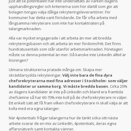
Just att se potentialen har inte underlättats av varken dagens
upphandlingsregler och kriterierna som hör därtill som gör att
bolagen tvingas välja dåliga rekryteringsleverantörer. För
kommuner har detta varit förödande. De får ofta arbeta med
långsamma rekryterare som inte har kontaktnäten på
talangmarknaden.
Alla var mycket engagerade i att arbeta än mer att bredda
rekryteringsbasen och att arbeta än mer fördomsfritt. Det finns
hundratusentals som står utanför arbetsmarknaden. Företagen
måste se denna potential än mer. Då kanske inte LinkedIn alltid är
lösningen?
Utmana strukturerna pratade många om. Skapa mer
skräddarsydda rekryteringar.
Välj inte bara de fina dyra
chefsrekryterarna med fina adresser i Stockholm- som väljer
kandidater ur samma korg. Vi måste bredda basen.
Cirka 20%
av dagens kandidater är inte på LinkedIn och bland era framtida
chefsämne så har 60-70% inte koll på de chefsrekryterare ni väljer.
Ett enkelt sätt att få fram vilken chefsrekryterare ni skall välja är att
kolla med era egna talanger.
När 4potentials frågar talangerna hur de tänkt söka sitt nästa
arbete svarar de en mix av LinkedIn, 4potentials, deras egna
affärsnätverk samt kontakta vänner.