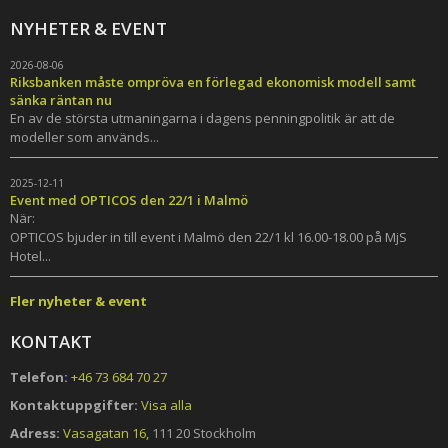
NYHETER & EVENT
2026-08-06
Riksbanken måste ompröva en förlegad ekonomisk modell samt
sänka räntan nu
En av de största utmaningarna i dagens penningpolitik är att de
modeller som används...
2025-12-11
Event med OPTICOS den 22/1 i Malmö
När:
OPTICOS bjuder in till event i Malmö den 22/1 kl 16.00-18.00 på MjS
Hotel...
Fler nyheter & event
KONTAKT
Telefon:
+46 73 684 70 27
Kontaktuppgifter:
Visa alla
Adress:
Vasagatan 16,
111 20 Stockholm