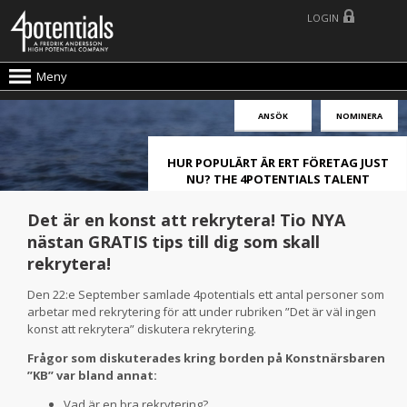
LOGIN
Meny
ANSÖK
NOMINERA
HUR POPULÄRT ÄR ERT FÖRETAG JUST
NU? THE 4POTENTIALS TALENT
ATTRACTION LIVE INDEX!
Det är en konst att rekrytera! Tio NYA
nästan GRATIS tips till dig som skall
rekrytera!
Den 22:e September samlade 4potentials ett antal personer som
arbetar med rekrytering för att under rubriken ”Det är väl ingen
konst att rekrytera” diskutera rekrytering.
Frågor som diskuterades kring borden på Konstnärsbaren
”KB” var bland annat:
Vad är en bra rekrytering?