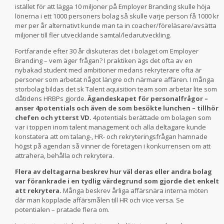
istället för att lägga 10 miljoner på Employer Branding skulle höja
lönerna i ett 1000 personers bolag så skulle varje person få 1000 kr
mer per år alternativt kunde man ta in coacher/föreläsare/avsätta
miljoner till fler utvecklande samtal/ledarutveckling.
Fortfarande efter 30 år diskuteras det i bolaget om Employer
Branding – vem äger frågan? I praktiken ägs det ofta av en
nybakad student med ambitioner medans rekryterare ofta är
personer som arbetat något längre och närmare affären. I många
storbolag bildas det sk Talent aquisition team som arbetar lite som
dåtidens HRBPs gjorde.
Ägandeskapet för personalfrågor –
anser 4potentials och även de som besökte lunchen – tillhör
chefen och ytterst VD.
4potentials berättade om bolagen som
var i toppen inom talent management och alla deltagare kunde
konstatera att om talang-, HR- och rekryteringsfrågan hamnade
högst på agendan så vinner de företagen i konkurrensen om att
attrahera, behålla och rekrytera.
Flera av deltagarna beskrev hur väl deras eller andra bolag
var förankrade i en tydlig värdegrund som gjorde det enkelt
att rekrytera.
Många beskrev årliga affärsnära interna möten
där man kopplade affärsmålen till HR och vice versa. Se
potentialen – pratade flera om.