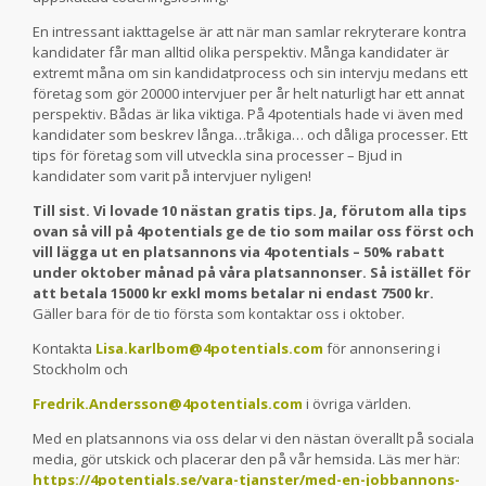
En intressant iakttagelse är att när man samlar rekryterare kontra
kandidater får man alltid olika perspektiv. Många kandidater är
extremt måna om sin kandidatprocess och sin intervju medans ett
företag som gör 20000 intervjuer per år helt naturligt har ett annat
perspektiv. Bådas är lika viktiga. På 4potentials hade vi även med
kandidater som beskrev långa…tråkiga… och dåliga processer. Ett
tips för företag som vill utveckla sina processer – Bjud in
kandidater som varit på intervjuer nyligen!
Till sist. Vi lovade 10 nästan gratis tips. Ja, förutom alla tips
ovan så vill på 4potentials ge de tio som mailar oss först och
vill lägga ut en platsannons via 4potentials – 50% rabatt
under oktober månad på våra platsannonser. Så istället för
att betala 15000 kr exkl moms betalar ni endast 7500 kr.
Gäller bara för de tio första som kontaktar oss i oktober.
Kontakta
Lisa.karlbom@4potentials.com
för annonsering i
Stockholm och
Fredrik.Andersson@4potentials.com
i övriga världen.
Med en platsannons via oss delar vi den nästan överallt på sociala
media, gör utskick och placerar den på vår hemsida. Läs mer här:
https://4potentials.se/vara-tjanster/med-en-jobbannons-