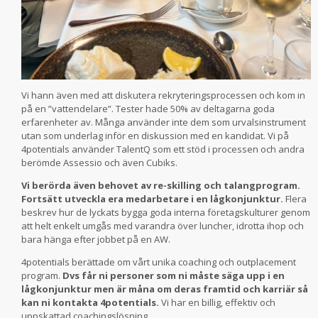
Vi hann även med att diskutera rekryteringsprocessen och kom in
på en ”vattendelare”. Tester hade 50% av deltagarna goda
erfarenheter av. Många använder inte dem som urvalsinstrument
utan som underlag inför en diskussion med en kandidat. Vi på
4potentials använder TalentQ som ett stöd i processen och andra
berömde Assessio och även Cubiks.
Vi berörda även behovet av re-skilling och talangprogram.
Fortsätt utveckla era medarbetare i en lågkonjunktur.
Flera
beskrev hur de lyckats bygga goda interna företagskulturer genom
att helt enkelt umgås med varandra över luncher, idrotta ihop och
bara hänga efter jobbet på en AW.
4potentials berättade om vårt unika coaching och outplacement
program.
Dvs får ni personer som ni måste säga upp i en
lågkonjunktur men är måna om deras framtid och karriär så
kan ni kontakta 4potentials.
Vi har en billig, effektiv och
uppskattad coachingslösning.