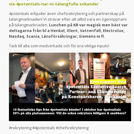
via-4potentials-nar-ni-talangfulla-sokande/
4potentials erbjuder även chefsrekrytering och partnerskap på
talangmarknaden! Vi strävar efter att alltid vara en ögonöppnare
på talangmarknaden.
Lunchen på KB var magisk men bäst var
deltagarna från bl a Henkel, Xlent, Vattenfall, Electrolux,
Nasdaq, Scania, Länsförsäkringar, Siemens m fl.
Tack till alla som medverkade och för era viktiga inputs!
#rekrytering #4potentials #chefsrekrytering