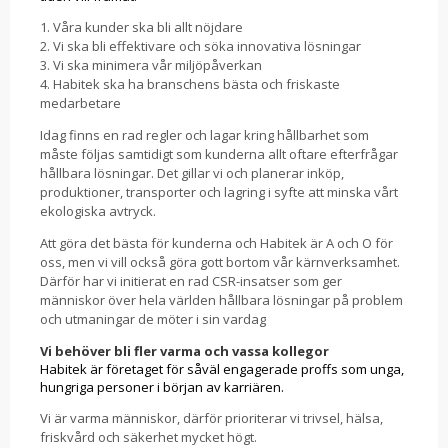
1. Våra kunder ska bli allt nöjdare
2. Vi ska bli effektivare och söka innovativa lösningar
3. Vi ska minimera vår miljöpåverkan
4. Habitek ska ha branschens bästa och friskaste
medarbetare
Idag finns en rad regler och lagar kring hållbarhet som
måste följas samtidigt som kunderna allt oftare efterfrågar
hållbara lösningar. Det gillar vi och planerar inköp,
produktioner, transporter och lagring i syfte att minska vårt
ekologiska avtryck.
Att göra det bästa för kunderna och Habitek är A och O för
oss, men vi vill också göra gott bortom vår kärnverksamhet.
Därför har vi initierat en rad CSR-insatser som ger
människor över hela världen hållbara lösningar på problem
och utmaningar de möter i sin vardag
Vi behöver bli fler varma och vassa kollegor
Habitek är företaget för såväl engagerade proffs som unga,
hungriga personer i början av karriären.
Vi är varma människor, därför prioriterar vi trivsel, hälsa,
friskvård och säkerhet mycket högt.