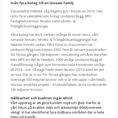
Från fyra bolag till en lönsam familj
Varumärket Habitek
såg dagens ljus i början av 2019. I det
ryms fyra väletablerade bolag; Lindqvist Bygg, MFS
Fastighetsservice, Nicator samt Idrotts- &
Trädgårdsanläggningar.
Våra bolag har dock verkat i många år innan dess, vårt
senaste förvärv, Idrotts- & Trädgårdsanläggningar har
faktiskt funnits sedan 1954. Först in i koncernen var
Lindqvist Bygg som köptes 2002. Fem år senare passerades
för första gången 100 miljoner i omsättning och året därefter
blev MFS en del av familjen. 2009 utsågs Lindqvist Bygg till
Gasellföretag, något som förresten hela koncernen utsågs
till 2014 – och så dags hade även Nicator (2012) blivit en del
av oss. Där är vi nu. För första gången har orderboken
överstigit 500 miljoner kronor och vi är mitt uppe i vårt hittills
största, enskilda projekt – Enskedefältets skola (ordervärde:
165 miljoner kronor).
Hållbarhet och kvalitet ingår alltid
Vårt uppdrag är att göra kunden nöjd och glad. Därför är
vårt fokus på kvalitet, miljö och arbetsmiljö (KMA) extremt
viktigt. Vi har identifierat fyra mätbara områden där vi hela
tiden vill framåt: