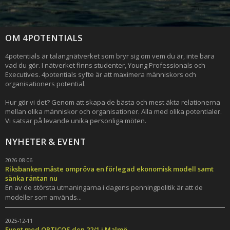
OM 4POTENTIALS
4potentials är talangnätverket som bryr sig om vem du är, inte bara
vad du gör. I nätverket finns studenter, Young Professionals och
Executives. 4potentials syfte är att maximera människors och
organisationers potential.
Hur gör vi det? Genom att skapa de bästa och mest äkta relationerna
mellan olika människor och organisationer. Alla med olika potentialer.
Vi satsar på levande unika personliga möten.
NYHETER & EVENT
2026-08-06
Riksbanken måste ompröva en förlegad ekonomisk modell samt
sänka räntan nu
En av de största utmaningarna i dagens penningpolitik är att de
modeller som används...
2025-12-11
Event med OPTICOS den 22/1 i Malmö