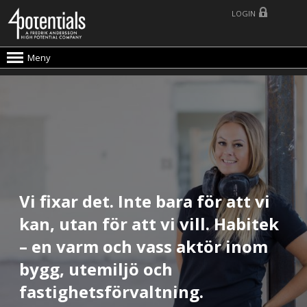
LOGIN
Meny
Vi fixar det. Inte bara för att vi
kan, utan för att vi vill. Habitek
– en varm och vass aktör inom
bygg, utemiljö och
fastighetsförvaltning.