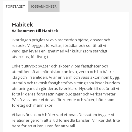
FÖRETAGET
JOBBANNONSER
Habitek
Välkommen till Habitek
I vardagen präglas vi av värdeorden
hjärta, ansvar och
respekt.
Vi bygger, förvaltar, förädlar och ser till att vi
verkligen lever i enlighet med vår kultur (som ständigt
utvecklas, för övrigt).
Enkelt uttryckt bygger och sköter vi om fastig­heter och
utemiljöer så att människor kan leva, verka och bo bättre –
idag och i framtiden. Vi är en varm och vass aktör inom
bygg,
utemiljö och teknisk fastighetsförvaltning
som löser kunders
utmaningar och gör deras liv enklare. Nyckeln till det är att vi
förstår deras förutsättningar, budgetar och verksamheter.
På så vis vinner vi deras förtroende och växer, både som
företag och människor.
Vi kan vår sak och håller vad vi lovar. Dessutom bygger vi
relationer genom att alltid förmedla känslan: Vi fixar det. Inte
bara för att vi kan, utan för att vi vill.