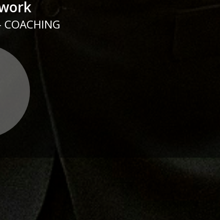
twork
 - COACHING