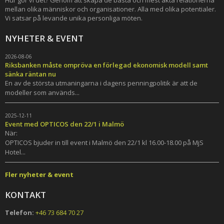
Hur gör vi det? Genom att skapa de bästa och mest äkta relationerna
mellan olika människor och organisationer. Alla med olika potentialer.
Vi satsar på levande unika personliga möten.
NYHETER & EVENT
2026-08-06
Riksbanken måste ompröva en förlegad ekonomisk modell samt
sänka räntan nu
En av de största utmaningarna i dagens penningpolitik är att de
modeller som används...
2025-12-11
Event med OPTICOS den 22/1 i Malmö
När:
OPTICOS bjuder in till event i Malmö den 22/1 kl 16.00-18.00 på MjS
Hotel...
Fler nyheter & event
KONTAKT
Telefon:
+46 73 684 70 27