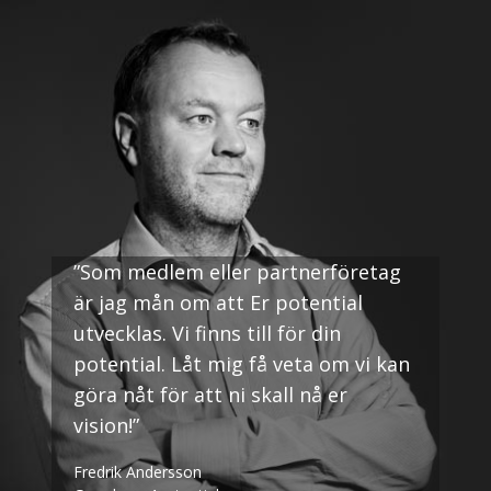
”Som medlem eller partnerföretag
är jag mån om att Er potential
utvecklas. Vi finns till för din
potential. Låt mig få veta om vi kan
göra nåt för att ni skall nå er
vision!”
Fredrik Andersson