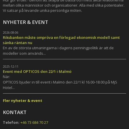
Hur gör vi det? Genom att skapa de bästa och mest äkta relationerna
mellan olika människor och organisationer. Alla med olika potentialer.
Vi satsar på levande unika personliga möten.
NYHETER & EVENT
2026-08-06
Riksbanken måste ompröva en förlegad ekonomisk modell samt
sänka räntan nu
En av de största utmaningarna i dagens penningpolitik är att de
modeller som används...
2025-12-11
Event med OPTICOS den 22/1 i Malmö
När:
OPTICOS bjuder in till event i Malmö den 22/1 kl 16.00-18.00 på MjS
Hotel...
Fler nyheter & event
KONTAKT
Telefon:
+46 73 684 70 27