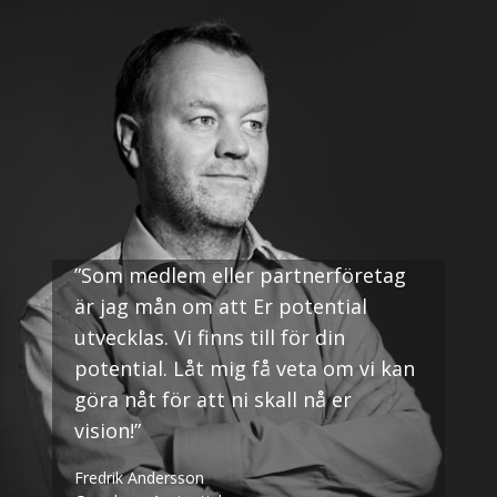
”Som medlem eller partnerföretag
är jag mån om att Er potential
utvecklas. Vi finns till för din
potential. Låt mig få veta om vi kan
göra nåt för att ni skall nå er
vision!”
Fredrik Andersson