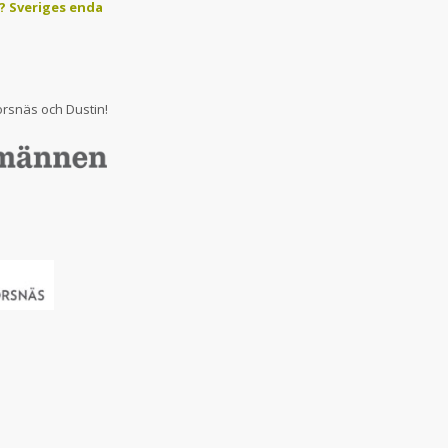
u? Sveriges enda
orsnäs och Dustin!