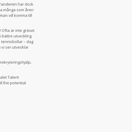
. Pandemin har dock
lika många som åren
man vill komma till
Ofta är inte gräset
 bättre utveckling
 tennisbollar – dag
 vi ser utvecklar
rekryteringshjälp.
alet Talent
l the potential