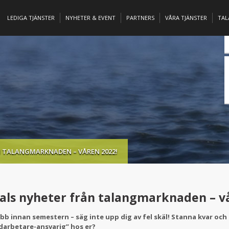
LEDIGA TJÄNSTER
NYHETER & EVENT
PARTNERS
VÅRA TJÄNSTER
TA
 TALANGMARKNADEN – VÅREN 2022!
als nyheter från talangmarknaden – v
obb innan semestern – säg inte upp dig av fel skäl! Stanna kvar och
darbetare-ansvarig” hos er?