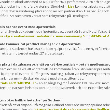
visade en ökad vinst med ca 600 Tkr för 2021 jämfört med 2020 och bolaget 
dsandelar inom chefsrekrytering i Stockholm.
Lisa
kommer arbeta med att 
r inom chefsrekrytering, platsannonser och partnerskap. Lisa har lång och
 från H&M samt även verkat som rekryterare på Headagent.
min ordnar event med 4potentials
rdnar Styrelseakademin och 4potentials ett event på Strand Hotel i Visby.
ww.styrelseakademien.se/kalendarium/evenemang/cmp-01346-h4n1
ade Commerical product manager via 4potentials
samhet i Stockholm har Lisa Karlbom hjälpt ESSVE att finna en ny erfaren 
lar rekrytering tog det endast 27 arbetsdagar.
din plats i databasen och nätverket 4potentials – betala medlemsav
am och vill säkra att 4potentials de kommande åren i din karriär presen
juder in till events, du får gratis coaching , rabatt vid rekryteringar och m
nkingar mm – då skall du betala medlemsavgiften idag.
ntials.se/MEMBERSHIP/
– en engångsavgift på endast 1195 sek exkl mom
iften kan när som helst tas bort ur databas/nätverk och kan inte heller räk
ar söker hållbarhetschef på Gotland
fiken på ett drömjobb? På magiska Gotland söker öns mest populära arbe
 Läs mer om rollen här:
https://4potentials.se/searchmission/hallbar