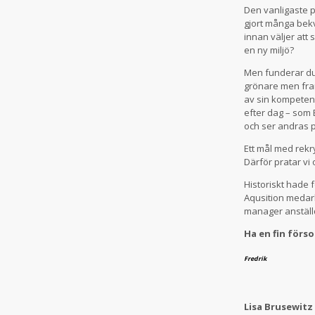
Den vanligaste p
gjort många bekv
innan väljer att
en ny miljö?
Men funderar du 
grönare men fram
av sin kompetens
efter dag – som B
och ser andras p
Ett mål med rekr
Därför pratar vi
Historiskt hade 
Aqusition medarb
manager anställ
Ha en fin förs
Fredrik
Lisa Brusewitz