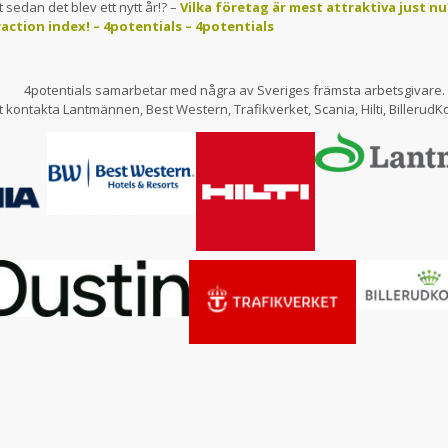
t sedan det blev ett nytt år!? –
Vilka företag är mest attraktiva just n
raction index! – 4potentials – 4potentials
4potentials samarbetar med några av Sveriges främsta arbetsgivare.
kontakta Lantmännen, Best Western, Trafikverket, Scania, Hilti, BillerudK