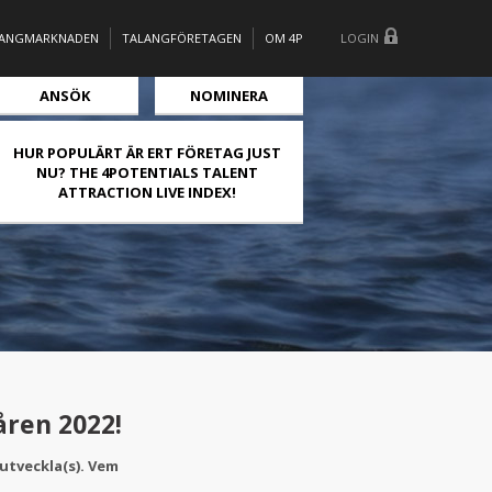
LANGMARKNADEN
TALANGFÖRETAGEN
OM 4P
LOGIN
ANSÖK
NOMINERA
HUR POPULÄRT ÄR ERT FÖRETAG JUST
NU? THE 4POTENTIALS TALENT
ATTRACTION LIVE INDEX!
åren 2022!
 utveckla(s). Vem