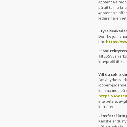
4potentials redo
på att ta markna
4potentials affä
ledarerfarenhet
Styrelseakade
Den 1:e juni ano
här:
https://w
ESSVE rekryter
Till ESSVEs verk
kravprofil till k
Vill du säkra 
Om är yrkesverks
jobberbjudande, b
komma med på ra
https://4pote
inte betalat avg
karriären.
Länsförsäkring
Kanske är du ny
hållbarhetschef.