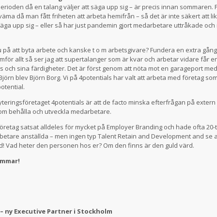
erioden då en talang väljer att säga upp sig – är precis innan sommaren
äma då man fått friheten att arbeta hemifrån – så det är inte säkert att 
 säga upp sig – eller så har just pandemin gjort medarbetare uttråkade och 
på att byta arbete och kanske t o m arbetsgivare? Fundera en extra gång! 
för allt så ser jag att supertalanger som är kvar och arbetar vidare får en
 och sina färdigheter. Det är först genom att nöta mot en garageport med
jörn blev Björn Borg. Vi på 4potentials har valt att arbeta med företag som
otential.
yteringsföretaget 4potentials är att de facto minska efterfrågan på extern 
 om behålla och utveckla medarbetare.
företag satsat alldeles för mycket på Employer Branding och hade ofta 20-t
etare anställda – men ingen typ Talent Retain and Development and se al
d! Vad heter den personen hos er? Om den finns är den guld värd.
ommar!
 – ny Executive Partner i Stockholm