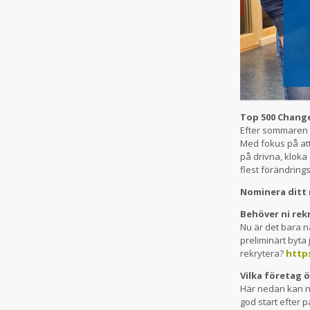
Top 500 Chang
Efter sommaren 
Med fokus på att
på drivna, klok
flest förändring
Nominera ditt
Behöver ni rek
Nu är det bara n
preliminärt byta 
rekrytera?
https
Vilka företag 
Här nedan kan ni
god start efter 