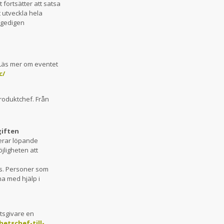
fortsätter att satsa
utveckla hela
 gedigen
 Läs mer om eventet
c/
produktchef. Från
giften
terar löpande
öjligheten att
s. Personer som
na med hjälp i
tsgivare en
hetschef-till-