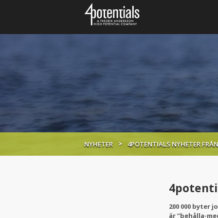
NYHETER
4POTENTIALS NYHETER FRÅN
4potenti
200 000 byter j
är ”behålla-me