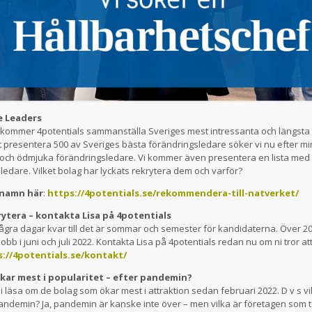
e Leaders
kommer 4potentials sammanställa Sveriges mest intressanta och längsta l
 presentera 500 av Sveriges bästa förändringsledare söker vi nu efter m
a och ödmjuka förändringsledare. Vi kommer även presentera en lista med
sledare. Vilket bolag har lyckats rekrytera dem och varför?
 namn här
:
https://4potentials.se/rekommendera-till-natverket/
rytera – kontakta Lisa på 4potentials
ågra dagar kvar till det är sommar och semester för kandidaterna. Över 
jobb i juni och juli 2022. Kontakta Lisa på 4potentials redan nu om ni tror a
://4potentials.se/kontakt/
ökar mest i popularitet – efter pandemin?
 läsa om de bolag som ökar mest i attraktion sedan februari 2022. D v s vil
pandemin? Ja, pandemin är kanske inte över – men vilka är företagen som 