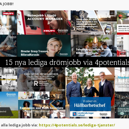
A JOBB!
alla lediga jobb via:
https://4potentials.se/lediga-tjanster/