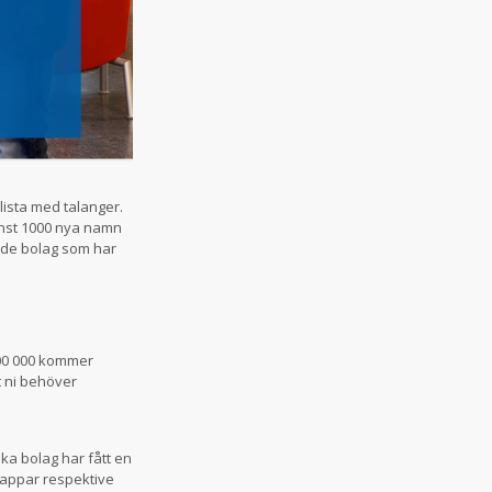
ista med talanger.
inst 1000 nya namn
 de bolag som har
200 000 kommer
tt ni behöver
ka bolag har fått en
tappar respektive