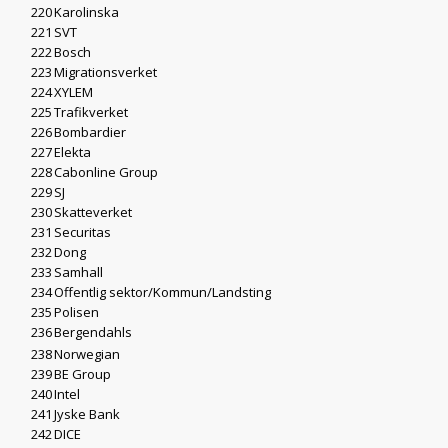
220
Karolinska
221
SVT
222
Bosch
223
Migrationsverket
224
XYLEM
225
Trafikverket
226
Bombardier
227
Elekta
228
Cabonline Group
229
SJ
230
Skatteverket
231
Securitas
232
Dong
233
Samhall
234
Offentlig sektor/Kommun/Landsting
235
Polisen
236
Bergendahls
238
Norwegian
239
BE Group
240
Intel
241
Jyske Bank
242
DICE