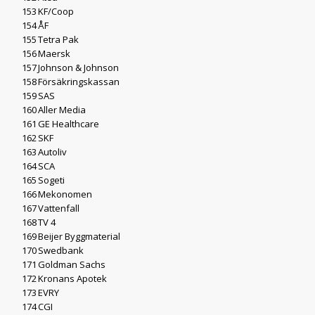
153
KF/Coop
154
ÅF
155
Tetra Pak
156
Maersk
157
Johnson & Johnson
158
Försäkringskassan
159
SAS
160
Aller Media
161
GE Healthcare
162
SKF
163
Autoliv
164
SCA
165
Sogeti
166
Mekonomen
167
Vattenfall
168
TV 4
169
Beijer Byggmaterial
170
Swedbank
171
Goldman Sachs
172
Kronans Apotek
173
EVRY
174
CGI