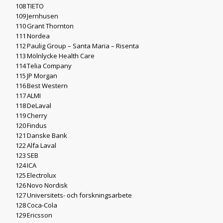
108
TIETO
109
Jernhusen
110
Grant Thornton
111
Nordea
112
Paulig Group – Santa Maria – Risenta
113
Mölnlycke Health Care
114
Telia Company
115
JP Morgan
116
Best Western
117
ALMI
118
DeLaval
119
Cherry
120
Findus
121
Danske Bank
122
Alfa Laval
123
SEB
124
ICA
125
Electrolux
126
Novo Nordisk
127
Universitets- och forskningsarbete
128
Coca-Cola
129
Ericsson