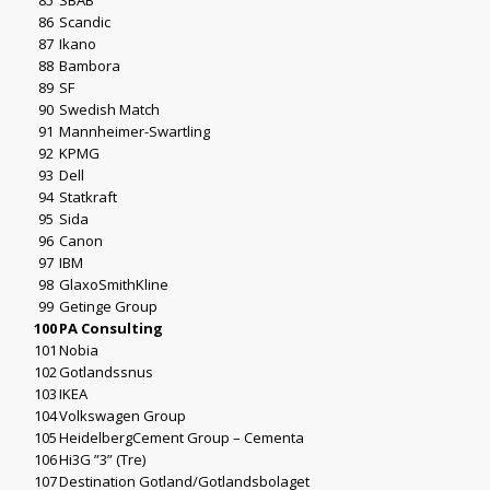
85
SBAB
86
Scandic
87
Ikano
88
Bambora
89
SF
90
Swedish Match
91
Mannheimer-Swartling
92
KPMG
93
Dell
94
Statkraft
95
Sida
96
Canon
97
IBM
98
GlaxoSmithKline
99
Getinge Group
100
PA Consulting
101
Nobia
102
Gotlandssnus
103
IKEA
104
Volkswagen Group
105
HeidelbergCement Group – Cementa
106
Hi3G ”3” (Tre)
107
Destination Gotland/Gotlandsbolaget