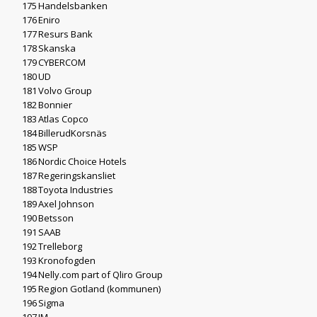
175
Handelsbanken
176
Eniro
177
Resurs Bank
178
Skanska
179
CYBERCOM
180
UD
181
Volvo Group
182
Bonnier
183
Atlas Copco
184
BillerudKorsnäs
185
WSP
186
Nordic Choice Hotels
187
Regeringskansliet
188
Toyota Industries
189
Axel Johnson
190
Betsson
191
SAAB
192
Trelleborg
193
Kronofogden
194
Nelly.com part of Qliro Group
195
Region Gotland (kommunen)
196
Sigma