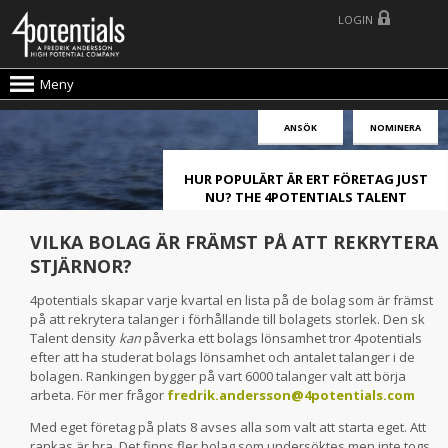
LOGIN
Meny
ANSÖK
NOMINERA
HUR POPULÄRT ÄR ERT FÖRETAG JUST
NU? THE 4POTENTIALS TALENT
ATTRACTION LIVE INDEX!
VILKA BOLAG ÄR FRÄMST PÅ ATT REKRYTERA
STJÄRNOR?
4potentials skapar varje kvartal en lista på de bolag som är främst
på att rekrytera talanger i förhållande till bolagets storlek. Den sk
Talent density
kan
påverka ett bolags lönsamhet tror 4potentials
efter att ha studerat bolags lönsamhet och antalet talanger i de
bolagen. Rankingen bygger på vart 6000 talanger valt att börja
arbeta. För mer frågor
fredrik.andersson@4potentials.com
Med eget företag på plats 8 avses alla som valt att starta eget. Att
rankas är bra. Det finns fler bolag som undersöktes men inte togs