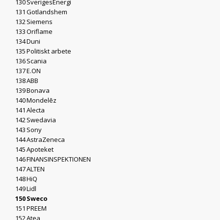
130
SverigesEnergi
131
Gotlandshem
132
Siemens
133
Oriflame
134
Duni
135
Politiskt arbete
136
Scania
137
E.ON
138
ABB
139
Bonava
140
Mondelēz
141
Alecta
142
Swedavia
143
Sony
144
AstraZeneca
145
Apoteket
146
FINANSINSPEKTIONEN
147
ALTEN
148
HiQ
149
Lidl
150
Sweco
151
PREEM
152
Atea