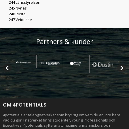
244
Länsstyrelsen
245
Nynas
246
Rusta
247
Veidekke
Partners & kunder
OM 4POTENTIALS
4potentials är talangnätverket som bryr sig om vem du är, inte bara
vad du gör. I nätverket finns studenter, Young Professionals och
Executives. 4potentials syfte är att maximera människors och