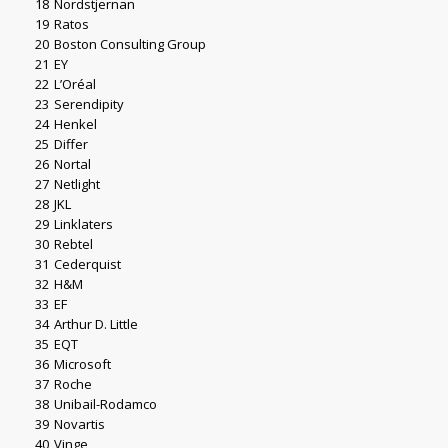
18
Nordstjernan
19
Ratos
20
Boston Consulting Group
21
EY
22
L’Oréal
23
Serendipity
24
Henkel
25
Differ
26
Nortal
27
Netlight
28
JKL
29
Linklaters
30
Rebtel
31
Cederquist
32
H&M
33
EF
34
Arthur D. Little
35
EQT
36
Microsoft
37
Roche
38
Unibail-Rodamco
39
Novartis
40
Vinge