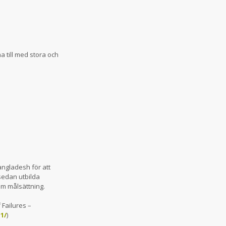
a till med stora och
angladesh för att
sedan utbilda
m målsättning.
 Failures –
1/
)