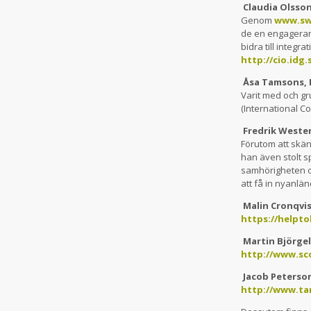
Claudia Olsso
Genom
www.sw
de en engagerand
bidra till integ
http://cio.idg
Åsa Tamsons, 
Varit med och gr
(International C
Fredrik Wester
Förutom att skän
han även stolt s
samhörigheten oc
att få in nyanl
Malin Cronqvis
https://helpto
Martin Björge
http://www.sc
Jacob Peterso
http://www.ta