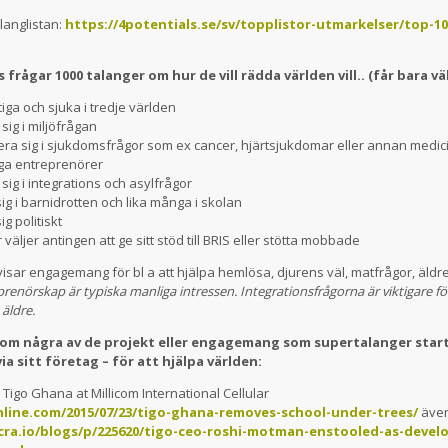
langlistan:
https://4potentials.se/sv/topplistor-utmarkelser/top-10
 frågar 1000 talanger om hur de vill rädda världen vill.. (får bara väl
tiga och sjuka i tredje världen
sig i miljöfrågan
gera sig i sjukdomsfrågor som ex cancer, hjärtsjukdomar eller annan medic
nga entreprenörer
sig i integrations och asylfrågor
ig i barnidrotten och lika många i skolan
g politiskt
 väljer antingen att ge sitt stöd till BRIS eller stötta mobbade
visar engagemang för bl a att hjälpa hemlösa, djurens väl, matfrågor, äldre
prenörskap är typiska manliga intressen. Integrationsfrågorna är viktigare f
äldre.
om några av de projekt eller engagemang som supertalanger start
 via sitt företag – för att hjälpa världen:
,
Tigo Ghana at Millicom International Cellular
nline.com/2015/07/23/tigo-ghana-removes-school-under-trees/
äve
cra.io/blogs/p/225620/tigo-ceo-roshi-motman-enstooled-as-deve