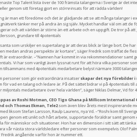
enaste Top Talent lista över de 100 främsta talangerna i Sverige är det in
 eller genom sitt företag gjort en
större
insats för att rädda världen!
g är man ett föredöme och det är glädjande att se att många talanger i e
ngnätverk tänker mer på andra än sig själv. Mycket handlar väl om att de f
rar och att världen är större än ett arbete och en uppgift. De tror på att 
dersson, grundare till 4potentials
ssanta som urskiljer en supertalang är att deras blick är länge bort. De ha
en medan andras perspektiv är kortare”, säger Fredrik som träffat de flest
raft är extraordinär. –”Namnen har kommit in via rekommendationer samt
tials. Vi har som vanligt även lyssnat runt för att höra vilka personer som 
om tillsammans med 4potentials medarbetare belyst närmare 3000 talanger
ram personer som gör extraordinära insatser
skapar det nya förebilder i 
 för vad en talang och ledare är. På det sättet bidrar vi på 4potentials till 
miljontals medarbetare över hela världen”, säger Niklas Delmar, Vd för 4
oppas av Roshi Motman, CEO Tigo Ghana på Millicom International C
nd och Thomas Ekman, Tele2
som även blev årets mest inspirerande m
s med liksom Stefan Larsson, Raulp Laurens, nya Vd. –”Roshi kom till Sverig
oppen genom ett unikt och hårt arbete, supportande föräldrar samt genom
a för människor och situationer. Hon har en dimension i sitt sätt att tän
ara vår nästa stora världsledare efter personer som exempelvis Olof Palm
 Fredrik angående varför hon är nummer ett.