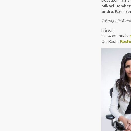
Dessutom finns d
Mikael Damberg
andra
. Exemplen
Talanger är föred
Frågor:
Om 4potentials
Om Roshi:
Rosh