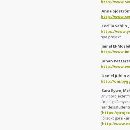
http://www.svd.
Anna Sjöströ
http://www.sv
Cecilia Sahlin
https://www.
nya projekt
Jamal El-Mosle
http://www.im
Johan Petterss
http://www.we
Daniel Juhlin
http://om.byg
Sara Rywe, Mc
Drivit projektet
lära sig så myck
handelsstudente
(
https://proje
Försökt göra kar
(
http://www.ex