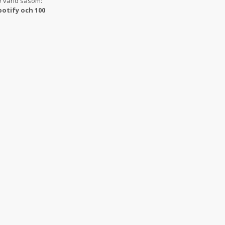
e värld såsom:
potify och 100