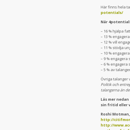
Här finns hela ta
potentials/
När 4potentials
– 16 % hjälpa fat
– 13 % engagera 
– 12 % vill enga
– 11 % stödja u
– 10 % engagera 
– 9 % engagera s
– 6 % engagera si
– 5 % av talanger
Övriga talanger 
Politik och entre
talangerna än de 
Läs mer nedan 
sin fritid eller
Roshi Motman
http://citifmo
http://www.ac