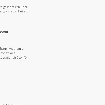
ch grundat erbjuder
ang – med målet att
ICWBL
rbarn i Vietnam är
för att öka
tegrationsfrågor för