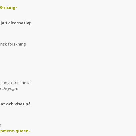
0-rising-
ja 1 alternativ):
insk forskning
, unga kriminella.
ör de yngre
at och visat på
n
lopment-queen-