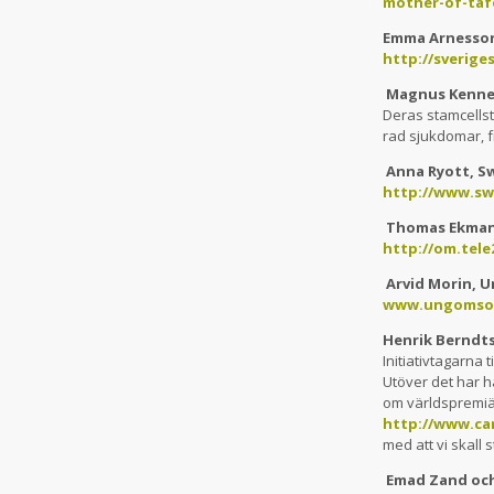
mother-of-ta
Emma Arnesson,
http://sverige
Magnus Kenne
Deras stamcellst
rad sjukdomar, f
Anna Ryott, 
http://www.sw
Thomas Ekman
http://om.tel
Arvid Morin, 
www.ungomso
Henrik Berndts
Initiativtagarna 
Utöver det har ha
om världspremiä
http://www.ca
med att vi skall s
Emad Zand och