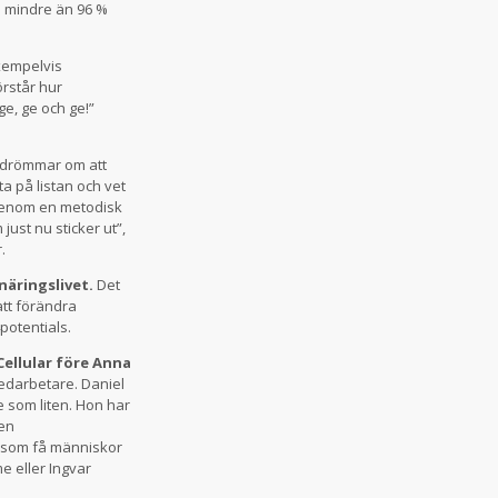
te mindre än 96 %
xempelvis
örstår hur
ge, ge och ge!”
r drömmar om att
a på listan och vet
 genom en metodisk
just nu sticker ut”,
.
näringslivet.
Det
att förändra
potentials.
ellular före Anna
edarbetare. Daniel
e som liten. Hon har
 en
ka som få människor
e eller Ingvar