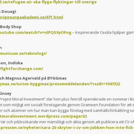
se/refugee-air-ska-flyga-flyktingar-till-sverige
m Douagi
erigesungaakademi.se/671.html
 , Body Shop
youtube.com/watch?v=nlPQSVyOFng
– Inspirerande Cecilia hjälper gärn
h
municum.se/teknologi/
on, Indiska
fightforchange.com/
 och Magnus Agervald på BYGGmax
gmax.se/sv/om-byggmax/pressmeddelanden/?rssID=1047322
Kinsey
 ”Project Moral Investment” där hon plus fem till spenderade en sommar i B
et som möjligt om socialt företagande genom Grameen Foundation för att 
r och alumner om hur man kan bygga företag med samhällsförbättring so
ctmoralinvestment.wordpress.com/page/2/
)
riär och jobbsökande mer mänskligt och äkta genom att publicera ett CV of
pressen.se/nyheter/sara-25-skryter-i-cv–om-jobben-hon-inte-fick-