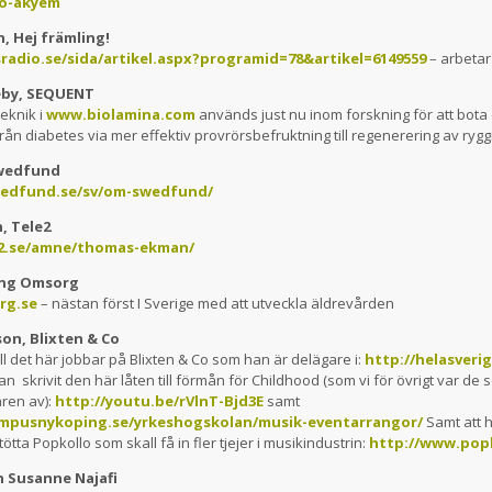
fo-akyem
 Hej främling!
sradio.se/sida/artikel.aspx?programid=78&artikel=6149559
– arbetar
by, SEQUENT
eknik i
www.biolamina.com
används just nu inom forskning för att bot
rån diabetes via mer effektiv provrörsbefruktning till regenerering av ry
Swedfund
edfund.se/sv/om-swedfund/
, Tele2
e2.se/amne/thomas-ekman/
Ung Omsorg
rg.se
– nästan först I Sverige med att utveckla äldrevården
on, Blixten & Co
till det här jobbar på Blixten & Co som han är delägare i:
http://helasveri
n skrivit den här låten till förmån för Childhood (som vi för övrigt var de
ren av):
http://youtu.be/rVlnT-Bjd3E
samt
mpusnykoping.se/yrkeshogskolan/musik-eventarrangor/
Samt att h
tötta Popkollo som skall få in fler tjejer i musikindustrin:
http://www.popk
 Susanne Najafi