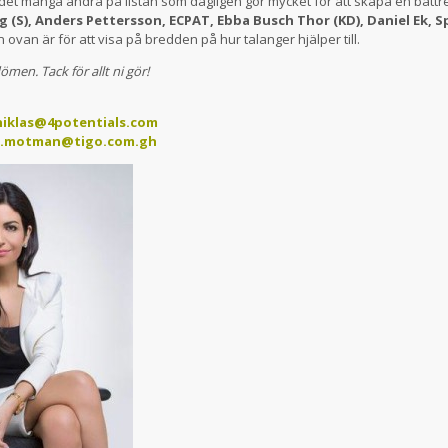
et många andra på listan som dagligen gör mycket för att skapa en bättr
 (S), Anders Pettersson, ECPAT, Ebba Busch Thor (KD), Daniel Ek, S
 ovan är för att visa på bredden på hur talanger hjälper till.
ömen. Tack för allt ni gör!
niklas@4potentials.com
i.motman@tigo.com.gh