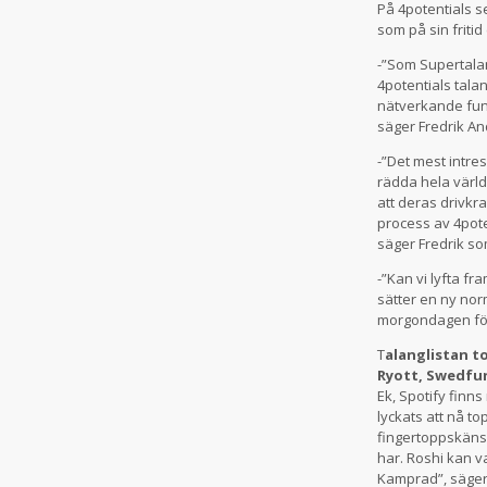
På 4potentials s
som på sin fritid
-”Som Supertalan
4potentials tala
nätverkande funge
säger Fredrik An
-”Det mest intre
rädda hela värld
att deras drivk
process av 4poten
säger Fredrik s
-”Kan vi lyfta f
sätter en ny norm
morgondagen för 
T
alanglistan t
Ryott, Swedfu
Ek, Spotify finn
lyckats att nå t
fingertoppskänsl
har. Roshi kan v
Kamprad”, säger