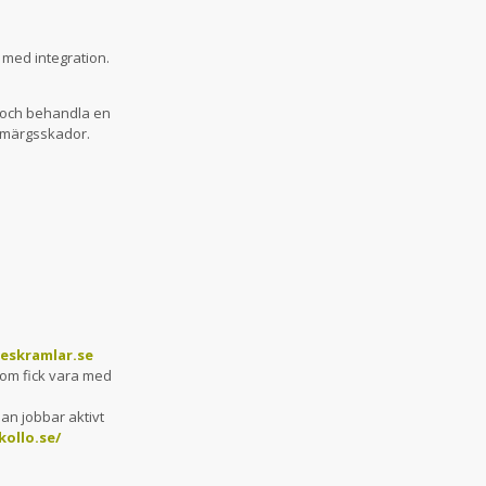
 med integration.
a och behandla en
ggmärgsskador.
geskramlar.se
 som fick vara med
an jobbar aktivt
ollo.se/