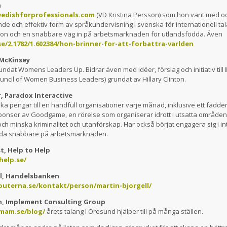
n
edishforprofessionals.com
(VD Kristina Persson) som hon varit med o
e och effektiv form av språkundervisning i svenska för internationell tal
ration och en snabbare väg in på arbetsmarknaden för utlandsfödda. Även
.se/2.1782/1.602384/hon-brinner-for-att-forbattra-varlden
McKinsey
undat Womens Leaders Up. Bidrar även med idéer, förslag och initiativ till
ouncil of Women Business Leaders) grundat av Hillary Clinton.
, Paradox Interactive
ka pengar till en handfull organisationer varje månad, inklusive ett fadde
ponsor av Goodgame, en rörelse som organiserar idrott i utsatta områden 
h minska kriminalitet och utanförskap. Har också börjat engagera sig i in
ända snabbare på arbetsmarknaden.
t, Help to Help
help.se/
ll, Handelsbanken
outerna.se/kontakt/person/martin-bjorgell/
n, Implement Consulting Group
mam.se/blog/
årets talang I Öresund hjälper till på många ställen.