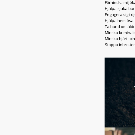
Förhindra miljök
Hjälpa sjuka bar
Engagera sig i d
Hjälpa hemlösa
Ta hand om äld
Minska kriminal
Minska hjärt oc
Stoppa inbrotte