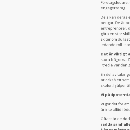
Företagsledare, 
engagerar sig.
Dels kan deras e
pengar. De är oc
entreprenörer, dr
göra en stor skil
skiter om du läs
ledande roll i sa
Det är viktigt a
stora frågorna. 
i tredje världen
En del av talange
är också ett sät
skolor, hjälper t
Vi på 4potentia
Vi gör det för at
är inte alltid fö
Oftast är de do
rädda samhälle
Något måste gö