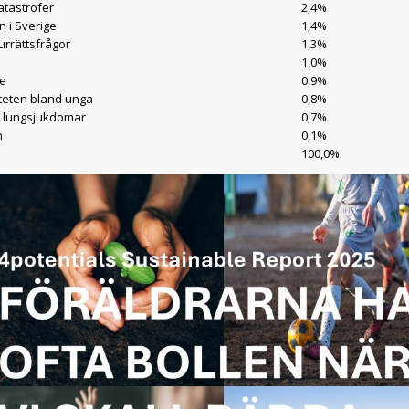
atastrofer
2,4%
n i Sverige
1,4%
jurrättsfrågor
1,3%
1,0%
re
0,9%
iteten bland unga
0,8%
h lungsjukdomar
0,7%
n
0,1%
100,0%