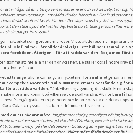
 för att vi frågar på en intervju vem föräldrarna är och vad de betytt för dig? Vi
hällets stora utmaning – att rädda världen här och nu. Det är så extremt ty
deras föräldrar oftast betytt för dem. Det säger också mycket om ens eg
r att den ställt upp hela livet för dig. Visste du att talanger som alltid vinner
 och sin pappa. Intressant!
nger i nätverket som gjort enorma resor. Vi vet att de resorna inspirerar a
lat bli Olof Palme? Förebilder är viktigt i ett hållbart samhälle. S
stora förebilden. Återigen – för att rädda världen. Börja med förä
er glömma att inte alla har den drivkraften. De ställer också högre krav på
et ungdomar älskar.
 vet att talanger skulle kunna göra mycket mer för samhället genom sin en
om exempelvis 4potentials alla 7000 medlemmar bestämde sig för at
ka för att rädda världen.
Tänk vilket engagemang det skulle kunna ska
ske inte ännu kommit på vilken väg de skall vandra. Att inte bara få höra
es mest framgångsrika entreprenörer och ledare berätta om deras uppväx
n Coca-Cola och lyssna till ett barns drömmar och visioner.
it med om ett sådant möte.
Jag glömmer aldrig personligen när jag blev u
rade hur det var som student på Handels i Göteborg eller när min farfar kn
boll 1976…eller Ewelyn på Handelsbanken i Göteborg som gav mig ett sommarj
 alltid var på mina fotbollsmatcher.
Vilket möte förändrade ert liv?