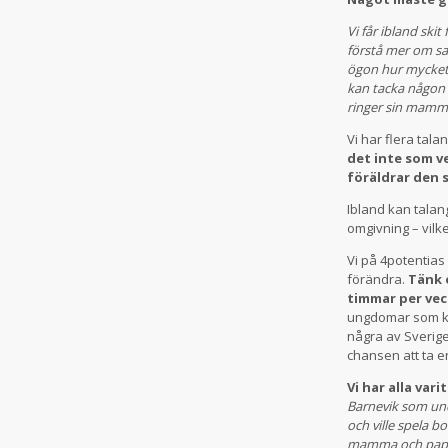
Vi får ibland skit
förstå mer om sam
ögon hur mycket 
kan tacka någon fö
ringer sin mamma
Vi har flera tala
det inte som ve
föräldrar den 
Ibland kan talang
omgivning – vilk
Vi på 4potentias
förändra.
Tänk 
timmar per vec
ungdomar som kan
några av Sverig
chansen att ta e
Vi har alla var
Barnevik som und
och ville spela 
mamma och pappa