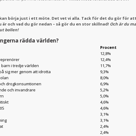
kan börja just i ett möte. Det vet vi alla. Tack för det du gör för at
 är och vad du gör nedan – så gör du en stor skillnad!
Och är du ma
ut bollen!
langerna rädda världen?
Procent
12,8%
reprenörer
12,4%
 barn i tredje världen
11,7%
 på sig mer genom att idrotta
9,3%
kolan
8,0%
 och drogkonsumtionen
6,9%
nde och invandrare
5,2%
rn
5,0%
tiskt
4,6%
RIS
4,6%
3,1%
ning
3,1%
at
2,4%
2,4%