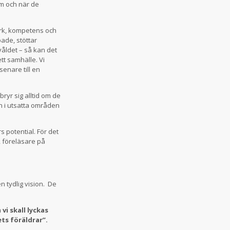
om och när de
erk, kompetens och
ade, stöttar
våldet – så kan det
tt samhälle. Vi
enare till en
ryr sig alltid om de
rn i utsatta områden
s potential. För det
, föreläsare på
en tydlig vision. De
vi skall lyckas
ts föräldrar”.