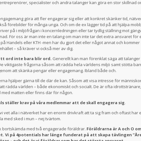
entreprenörer, specialister och andra talanger kan göra en stor skillnad 
ngagemang göra att fler engagerar sig eller att konkret skänker tid, nätv
kså förebilder för många unga. Och om de ex lägger tid på att hjälpa mobb
iver på i miljöfrågan i koncernledningen eller tar tydlig ställning mot gäng
lnad. För oss är man inte en talang om man inte tar det extra ansvaret för e
t på Handels eller KTH -men har du gjort det eller något annat och kommer s
mhället – så kräver vi också mer av dig.
tt ord inte bara blir ord.
Generellt kan man förenklat säga att talanger b
De viktigaste frågorna såsom att rädda hela världens miljö samt stötta ba
 genom att skänka pengar eller engagemang. Ibland både och.
rna hjälper gärna till de där de kan. Såsom att visa intresse för människor
t att rädda världen – både ekonomiskt och socialt. De är ofta idrottstränare
ill med matten eller finns där för någon.
ls ställer krav på våra medlemmar att de skall engagera sig
.
t vi vet alla i nätverket har en enorm drivkraft att ta sig fram och oftast har 
dda med sked i mun – nej tvärtom.
ck bortskämda med två engagerade föräldrar.
Föräldrarna är A och O om 
t. Vi på 4potentials har länge funderat på att skapa tävlingen ”Åre
ras – och det är vi föräldrar som har det största ansvaret.