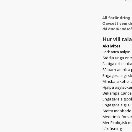
All förändring 
Oavsett vem du
då har du absol
Hur vill ta
Aktivitet
Förbättra miljön
Stödja unga ent
Fattiga och sjuka
Få barn att röra
Engagera sig i s
Minska alkohol
Hjälpa asylsöka
Bekämpa Cance
Engagera sig poli
Engagera sig i B
Stötta mobbade
Medicinsk forsk
Mer Ekologisk m
Läxläsning