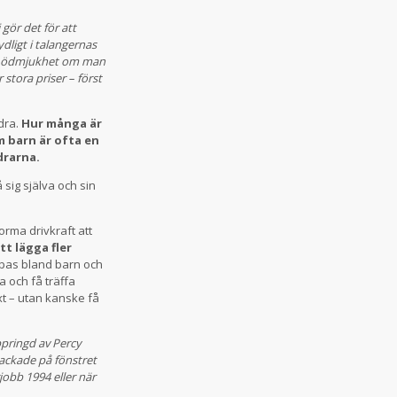
 gör det för att
dligt i talangernas
na ödmjukhet om man
 stora priser – först
ndra.
Hur många är
om barn är ofta en
ldrarna.
 sig själva och sin
orma drivkraft att
t lägga fler
pas bland barn och
 och få träffa
t – utan kanske få
ppringd av Percy
ackade på fönstret
obb 1994 eller när