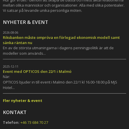
Hur gör vi det? Genom att skapa de bästa och mest äkta relationerna
mellan olika människor och organisationer. Alla med olika potentialer.
Vi satsar på levande unika personliga möten.
NYHETER & EVENT
2026-08-06
Riksbanken måste ompröva en förlegad ekonomisk modell samt
sänka räntan nu
En av de största utmaningarna i dagens penningpolitik är att de
modeller som används...
2025-12-11
Event med OPTICOS den 22/1 i Malmö
När:
OPTICOS bjuder in till event i Malmö den 22/1 kl 16.00-18.00 på MjS
Hotel...
Fler nyheter & event
KONTAKT
Telefon:
+46 73 684 70 27