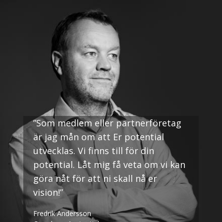
”Som medlem eller partnerföretag
är jag mån om att Er potential
utvecklas. Vi finns till för din
potential. Låt mig få veta om vi kan
göra nåt för att ni skall nå er
vision!”
Fredrik Andersson