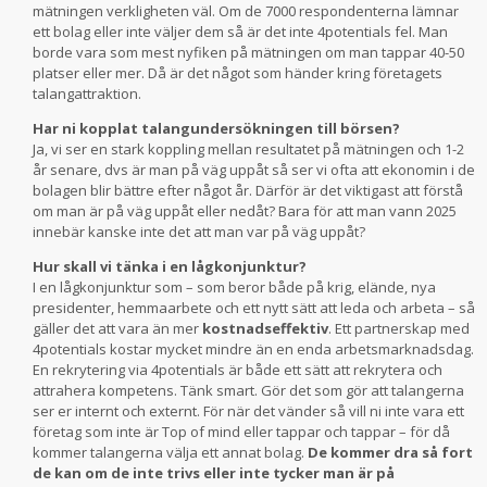
mätningen verkligheten väl. Om de 7000 respondenterna lämnar
ett bolag eller inte väljer dem så är det inte 4potentials fel. Man
borde vara som mest nyfiken på mätningen om man tappar 40-50
platser eller mer. Då är det något som händer kring företagets
talangattraktion.
Har ni kopplat talangundersökningen till börsen?
Ja, vi ser en stark koppling mellan resultatet på mätningen och 1-2
år senare, dvs är man på väg uppåt så ser vi ofta att ekonomin i de
bolagen blir bättre efter något år. Därför är det viktigast att förstå
om man är på väg uppåt eller nedåt? Bara för att man vann 2025
innebär kanske inte det att man var på väg uppåt?
Hur skall vi tänka i en lågkonjunktur?
I en lågkonjunktur som – som beror både på krig, elände, nya
presidenter, hemmaarbete och ett nytt sätt att leda och arbeta – så
gäller det att vara än mer
kostnadseffektiv
. Ett partnerskap med
4potentials kostar mycket mindre än en enda arbetsmarknadsdag.
En rekrytering via 4potentials är både ett sätt att rekrytera och
attrahera kompetens. Tänk smart. Gör det som gör att talangerna
ser er internt och externt. För när det vänder så vill ni inte vara ett
företag som inte är Top of mind eller tappar och tappar – för då
kommer talangerna välja ett annat bolag.
De kommer dra så fort
de kan om de inte trivs eller inte tycker man är på