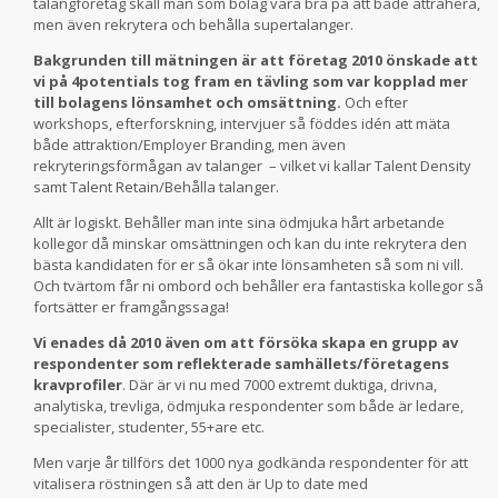
talangföretag skall man som bolag vara bra på att både attrahera,
men även rekrytera och behålla supertalanger.
Bakgrunden till mätningen är att företag 2010 önskade att
vi på 4potentials tog fram en tävling som var kopplad mer
till bolagens lönsamhet och omsättning.
Och efter
workshops, efterforskning, intervjuer så föddes idén att mäta
både attraktion/Employer Branding, men även
rekryteringsförmågan av talanger – vilket vi kallar Talent Density
samt Talent Retain/Behålla talanger.
Allt är logiskt. Behåller man inte sina ödmjuka hårt arbetande
kollegor då minskar omsättningen och kan du inte rekrytera den
bästa kandidaten för er så ökar inte lönsamheten så som ni vill.
Och tvärtom får ni ombord och behåller era fantastiska kollegor så
fortsätter er framgångssaga!
Vi enades då 2010 även om att försöka skapa en grupp av
respondenter som reflekterade samhällets/företagens
kravprofiler
. Där är vi nu med 7000 extremt duktiga, drivna,
analytiska, trevliga, ödmjuka respondenter som både är ledare,
specialister, studenter, 55+are etc.
Men varje år tillförs det 1000 nya godkända respondenter för att
vitalisera röstningen så att den är Up to date med