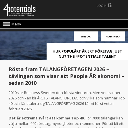
LOGIN
Meny
ANSÖK
NOMINERA
HUR POPULÄRT ÄR ERT FÖRETAG JUST
NU? THE 4POTENTIALS TALENT
ATTRACTION LIVE INDEX!
Rösta fram TALANGFÖRETAGEN 2026 –
tävlingen som visar att People ÄR ekonomi –
sedan 2010
2010 var Business Sweden den första vinnaren. Men vem vinner
2026 och kan bli ÅRETS TALANGFÖRETAG och vilka som hamnar Top
40 och får titulera sig TALANGFÖRETAG 2026 får ni först veta i
februari 2026!
Det är extremt svårt att komma Top 40.
För 7000 talanger kan
välja mellan 440 företag, myndigheter och kommuner. För att bli ett