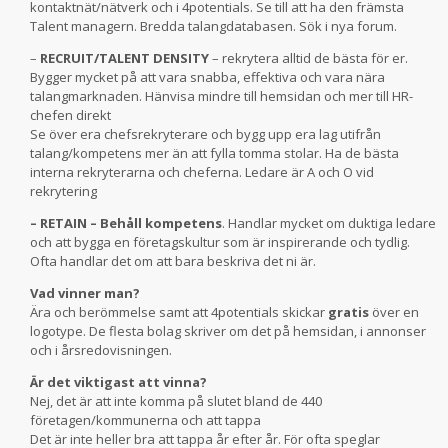
kontaktnät/nätverk och i 4potentials. Se till att ha den främsta
Talent managern. Bredda talangdatabasen. Sök i nya forum.
–
RECRUIT/TALENT DENSITY
– rekrytera alltid de bästa för er.
Bygger mycket på att vara snabba, effektiva och vara nära
talangmarknaden. Hänvisa mindre till hemsidan och mer till HR-
chefen direkt
Se över era chefsrekryterare och bygg upp era lag utifrån
talang/kompetens mer än att fylla tomma stolar. Ha de bästa
interna rekryterarna och cheferna. Ledare är A och O vid
rekrytering
– RETAIN – Behåll kompetens
. Handlar mycket om duktiga ledare
och att bygga en företagskultur som är inspirerande och tydlig.
Ofta handlar det om att bara beskriva det ni är.
Vad vinner man?
Ära och berömmelse samt att 4potentials skickar
gratis
över en
logotype. De flesta bolag skriver om det på hemsidan, i annonser
och i årsredovisningen.
Är det viktigast att vinna?
Nej, det är att inte komma på slutet bland de 440
företagen/kommunerna och att tappa
Det är inte heller bra att tappa år efter år. För ofta speglar