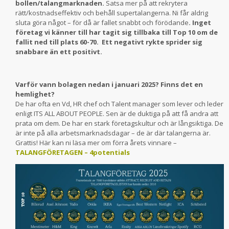
bollen/talangmarknaden.
Satsa mer på att rekrytera
rätt/kostnadseffektiv och behåll supertalangerna. Ni får aldrig
sluta göra något – för då är fallet snabbt och förödande
. Inget
företag vi känner till har tagit sig tillbaka till Top 10 om de
fallit ned till plats 60-70. Ett negativt rykte sprider sig
snabbare än ett positivt.
Varför vann bolagen nedan i januari 2025? Finns det en
hemlighet?
De har ofta en Vd, HR chef och Talent manager som lever och leder
enligt ITS ALL ABOUT PEOPLE. Sen är de duktiga på att få andra att
prata om dem. De har en stark företagskultur och är långsiktiga. De
är inte på alla arbetsmarknadsdagar – de är där talangerna är.
Grattis! Här kan ni läsa mer om förra årets vinnare –
TALANGFÖRETAGEN – 4potentials