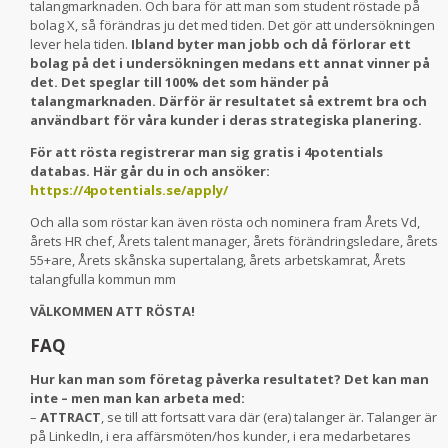
talangmarknaden. Och bara för att man som student röstade på
bolag X, så förändras ju det med tiden. Det gör att undersökningen
lever hela tiden.
Ibland byter man jobb och då förlorar ett
bolag på det i undersökningen medans ett annat vinner på
det. Det speglar till 100% det som händer på
talangmarknaden. Därför är resultatet så extremt bra och
användbart för våra kunder i deras strategiska planering.
För att rösta registrerar man sig gratis i 4potentials
databas. Här går du in och ansöker:
https://4potentials.se/apply/
Och alla som röstar kan även rösta och nominera fram Årets Vd,
årets HR chef, Årets talent manager, årets förändringsledare, årets
55+are, Årets skånska supertalang, årets arbetskamrat, Årets
talangfulla kommun mm
VÄLKOMMEN ATT RÖSTA!
FAQ
Hur kan man som företag påverka resultatet? Det kan man
inte – men man kan arbeta med:
–
ATTRACT
, se till att fortsatt vara där (era) talanger är. Talanger är
på LinkedIn, i era affärsmöten/hos kunder, i era medarbetares