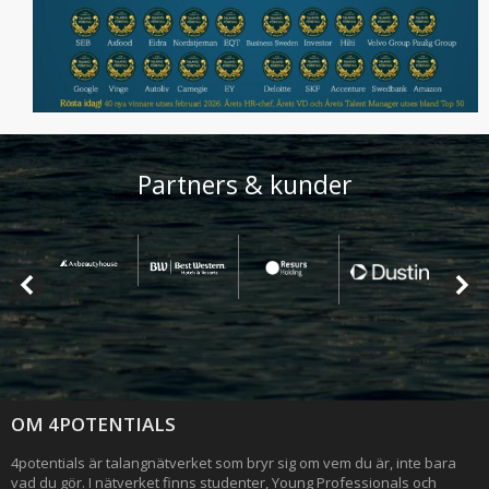
Partners & kunder
OM 4POTENTIALS
4potentials är talangnätverket som bryr sig om vem du är, inte bara
vad du gör. I nätverket finns studenter, Young Professionals och