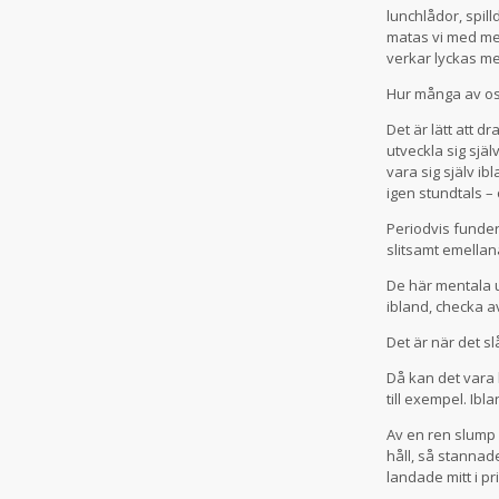
lunchlådor, spil
matas vi med me
verkar lyckas me
Hur många av os
Det är lätt att 
utveckla sig själ
vara sig själv ib
igen stundtals –
Periodvis funder
slitsamt emellanå
De här mentala u
ibland, checka a
Det är när det sl
Då kan det vara 
till exempel. Ibl
Av en ren slump 
håll, så stannad
landade mitt i pr