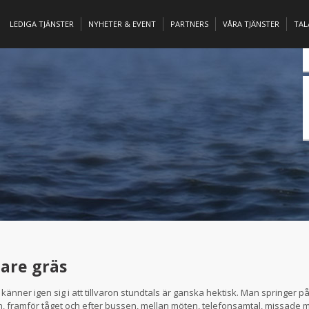
LEDIGA TJÄNSTER
NYHETER & EVENT
PARTNERS
VÅRA TJÄNSTER
TA
are gräs
a känner igen sig i att tillvaron stundtals är ganska hektisk. Man springer 
, framför tåget och efter bussen, mellan möten, telefonsamtal, missade m