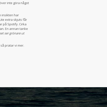
höver inte göra något
n insikten har
te extra skjuts får
 på Spotify. Cirka
san. En annan tanke
et ser grönare ut
 så pratar vi mer.