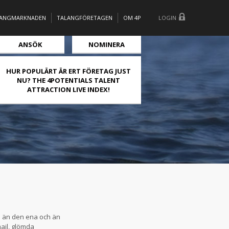
LANGMARKNADEN
TALANGFÖRETAGEN
OM 4P
LOGIN
ANSÖK
NOMINERA
HUR POPULÄRT ÄR ERT FÖRETAG JUST
NU? THE 4POTENTIALS TALENT
ATTRACTION LIVE INDEX!
på än den ena och än
ail, glömda