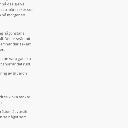
r på oss själva
dessa människor som
ren på morgonen.
väg någonstans,
. Det är svårt att
h hamnar där säkert
en.
et kan vara ganska
t snurrar det runt.
ing av tillvaron
dras kloka tankar
n.
åttom åt varsitt
han sa något som