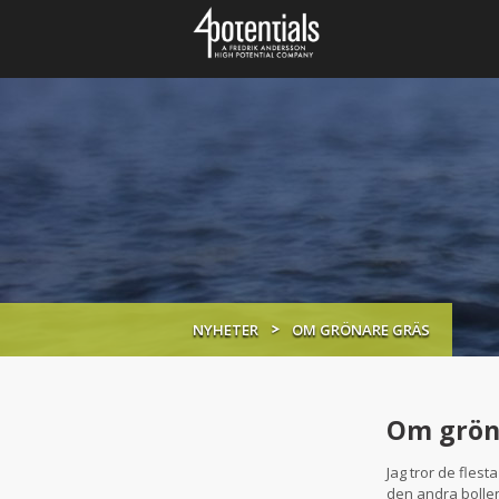
NYHETER
OM GRÖNARE GRÄS
Om grön
Jag tror de flest
den andra bollen