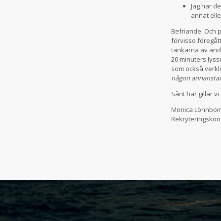
Jag har de
annat elle
Befriande. Och pl
förvisso föregåt
tankarna av andr
20 minuters lys
som också verkl
någon annanstans
Sånt här gillar v
Monica Lönnbo
Rekryteringskon