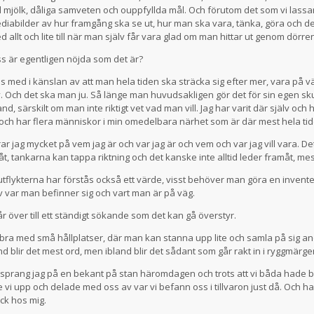
ld mjölk, dåliga samveten och ouppfyllda mål. Och förutom det som vi lassa
diabilder av hur framgång ska se ut, hur man ska vara, tänka, göra och 
d allt och lite till när man själv får vara glad om man hittar ut genom dör
s är egentligen nöjda som det är?
dras med i känslan av att man hela tiden ska sträcka sig efter mer, vara på 
v. Och det ska man ju. Så länge man huvudsakligen gör det för sin egen skull
land, särskilt om man inte riktigt vet vad man vill. Jag har varit där själv oc
 och har flera människor i min omedelbara närhet som är där mest hela tid
ar jag mycket på vem jag är och var jag är och vem och var jag vill vara. D
t, tankarna kan tappa riktning och det kanske inte alltid leder framåt, mes
tflykterna har förstås också ett värde, visst behöver man göra en inventer
v var man befinner sig och vart man är på väg.
år över till ett ständigt sökande som det kan gå överstyr.
bra med små hållplatser, där man kan stanna upp lite och samla på sig an
and blir det mest ord, men ibland blir det sådant som går rakt in i ryggmärge
sprang jag på en bekant på stan häromdagen och trots att vi båda hade br
e vi upp och delade med oss av var vi befann oss i tillvaron just då. Och 
ick hos mig.