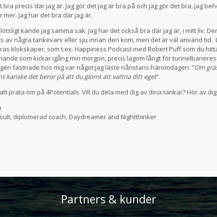
t bra precis där jag är. Jag gör det jag är bra på och jag gör det bra, jag be
r mer. Jag har det bra där jag är.
ötsligt kände jag samma sak. Jag har det också bra där jag är, i mitt liv. De
ts av några tankevarv eller sju innan den kom, men det är väl använd tid. Li
as klokskaper, som t.ex. Happiness Podcast med Robert Puff som du hittar
snande som kickar igång min morgon, precis lagom långt för tunnelbanere
igen fastnade hos mig var något jag läste nånstans häromdagen: ”
Om gräs
 kanske det beror på att du glömt att vattna ditt eget
”.
i att prata om på 4Potentials. Vill du dela med dig av dina tankar? Hör av dig
m
sult, diplomerad coach, Daydreamer and Nightthinker
Partners & kunder