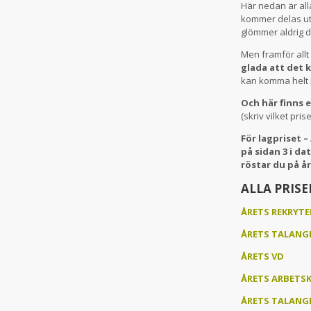
Här nedan är all
kommer delas ut
glömmer aldrig 
Men framför allt
glada att det 
kan komma helt rä
Och här finns e
(skriv vilket pr
För lagpriset 
på sidan 3 i da
röstar du på å
ALLA PRISE
ÅRETS REKRYTE
ÅRETS TALANG
ÅRETS VD
ÅRETS ARBETS
ÅRETS TALANGF