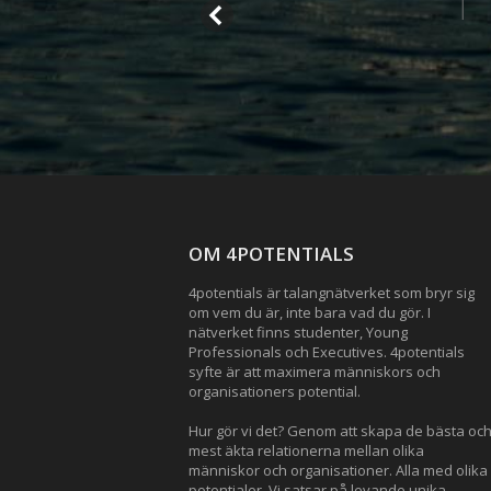
OM 4POTENTIALS
4potentials är talangnätverket som bryr sig
om vem du är, inte bara vad du gör. I
nätverket finns studenter, Young
Professionals och Executives. 4potentials
syfte är att maximera människors och
organisationers potential.
Hur gör vi det? Genom att skapa de bästa oc
mest äkta relationerna mellan olika
människor och organisationer. Alla med olika
potentialer. Vi satsar på levande unika