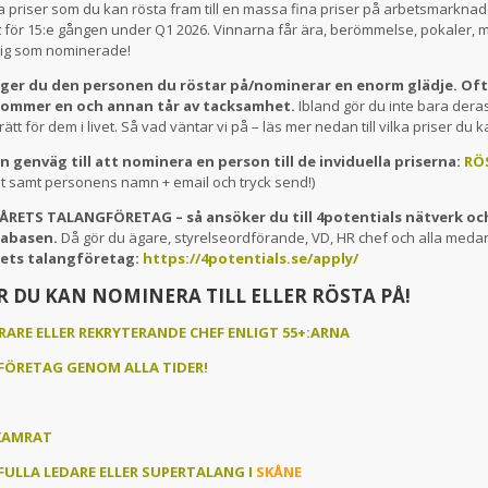
a priser som du kan rösta fram till en massa fina priser på arbetsmarknad
 för 15:e gången under Q1 2026. Vinnarna får ära, berömmelse, pokaler, 
dig som nominerade!
ger du den personen du röstar på/nominerar en enorm glädje. Ofta
kommer en och annan tår av tacksamhet.
Ibland gör du inte bara deras
tt för dem i livet. Så vad väntar vi på – läs mer nedan till vilka priser du k
n genväg till att nominera en person till de inviduella priserna:
RÖ
iset samt personens namn + email och tryck send!)
– ÅRETS TALANGFÖRETAG – så ansöker du till 4potentials nätverk oc
tabasen.
Då gör du ägare, styrelseordförande, VD, HR chef och alla meda
rets talangföretag:
https://4potentials.se/apply/
R DU KAN NOMINERA TILL ELLER RÖSTA PÅ!
RARE ELLER REKRYTERANDE CHEF ENLIGT 55+:ARNA
FÖRETAG GENOM ALLA TIDER!
KAMRAT
ULLA LEDARE ELLER SUPERTALANG I
SKÅNE