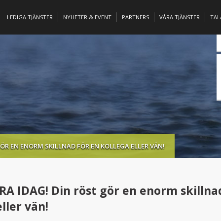
LEDIGA TJÄNSTER
NYHETER & EVENT
PARTNERS
VÅRA TJÄNSTER
TA
ÖR EN ENORM SKILLNAD FÖR EN KOLLEGA ELLER VÄN!
 IDAG! Din röst gör en enorm skillnad
ller vän!