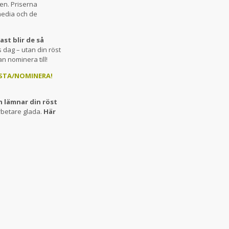
en. Priserna
media och de
st blir de så
 dag – utan din röst
an nominera till!
STA/NOMINERA!
h lämnar din röst
rbetare glada.
Här