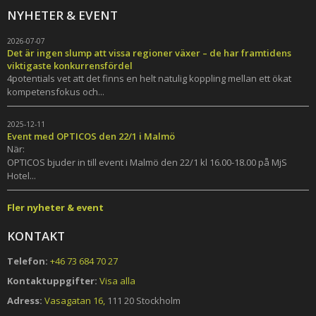
NYHETER & EVENT
2026-07-07
Det är ingen slump att vissa regioner växer – de har framtidens
viktigaste konkurrensfördel
4potentials vet att det finns en helt natulig koppling mellan ett ökat
kompetensfokus och...
2025-12-11
Event med OPTICOS den 22/1 i Malmö
När:
OPTICOS bjuder in till event i Malmö den 22/1 kl 16.00-18.00 på MjS
Hotel...
Fler nyheter & event
KONTAKT
Telefon:
+46 73 684 70 27
Kontaktuppgifter:
Visa alla
Adress:
Vasagatan 16,
111 20 Stockholm