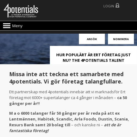
LOGIN
Meny
ANSÖK
NOMINERA
HUR POPULÄRT ÄR ERT FÖRETAG JUST
NU? THE 4POTENTIALS TALENT
ATTRACTION LIVE INDEX!
Missa inte att teckna ett samarbete med
4potentials. Vi gör företag talangfullare.
Ett partnerskap med 4potentials innebär att vi marknadsför Ert
företag mot 6000+ supertalanger ca 4 gånger i månaden –
ca 50
gånger per år!!
M a o 6000 talanger får 50 gånger per år reda på att ex
Lantmännen, Habitek, Scandic, Arla Foods, Dustin, Scania,
Resurs Bank samt 20 bolag till
– och kanske ni –
att de är
fantastiska företag!