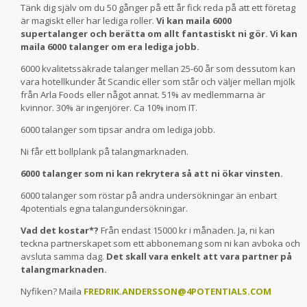
Tänk dig själv om du 50 gånger på ett år fick reda på att ett företag
är magiskt eller har lediga roller.
Vi kan maila 6000
supertalanger och berätta om allt fantastiskt ni gör. Vi kan
maila 6000 talanger om era lediga jobb.
6000 kvalitetssäkrade talanger mellan 25-60 år som dessutom kan
vara hotellkunder åt Scandic eller som står och väljer mellan mjölk
från Arla Foods eller något annat. 51% av medlemmarna är
kvinnor. 30% är ingenjörer. Ca 10% inom IT.
6000 talanger som tipsar andra om lediga jobb.
Ni får ett bollplank på talangmarknaden.
6000 talanger som ni kan rekrytera så att ni ökar vinsten.
6000 talanger som röstar på andra undersökningar än enbart
4potentials egna talangundersökningar.
Vad det kostar*?
Från endast 15000 kr i månaden. Ja, ni kan
teckna partnerskapet som ett abbonemang som ni kan avboka och
avsluta samma dag.
Det skall vara enkelt att vara partner på
talangmarknaden.
Nyfiken? Maila
FREDRIK.ANDERSSON@4POTENTIALS.COM