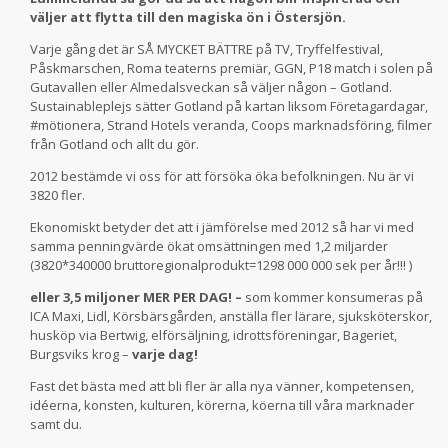
väljer att flytta till den magiska ön i Östersjön.
Varje gång det är SÅ MYCKET BÄTTRE på TV, Tryffelfestival,
Påskmarschen, Roma teaterns premiär, GGN, P18 match i solen på
Gutavallen eller Almedalsveckan så väljer någon – Gotland.
Sustainableplejs sätter Gotland på kartan liksom Företagardagar,
#mötionera, Strand Hotels veranda, Coops marknadsföring, filmer
från Gotland och allt du gör.
2012 bestämde vi oss för att försöka öka befolkningen. Nu är vi
3820 fler.
Ekonomiskt betyder det att i jämförelse med 2012 så har vi med
samma penningvärde ökat omsättningen med 1,2 miljarder
(3820*340000 bruttoregionalprodukt=1298 000 000 sek per år!!! )
eller 3,5 miljoner MER PER DAG! –
som kommer konsumeras på
ICA Maxi, Lidl, Körsbärsgården, anställa fler lärare, sjuksköterskor,
husköp via Bertwig, elförsäljning, idrottsföreningar, Bageriet,
Burgsviks krog –
varje dag!
Fast det bästa med att bli fler är alla nya vänner, kompetensen,
idéerna, konsten, kulturen, körerna, köerna till våra marknader
samt du.