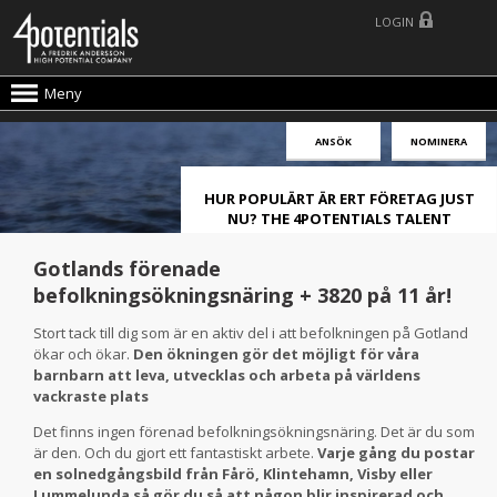
LOGIN
Meny
ANSÖK
NOMINERA
HUR POPULÄRT ÄR ERT FÖRETAG JUST
NU? THE 4POTENTIALS TALENT
ATTRACTION LIVE INDEX!
Gotlands förenade
befolkningsökningsnäring + 3820 på 11 år!
Stort tack till dig som är en aktiv del i att befolkningen på Gotland
ökar och ökar.
Den ökningen gör det möjligt för våra
barnbarn att leva, utvecklas och arbeta på världens
vackraste plats
Det finns ingen förenad befolkningsökningsnäring. Det är du som
är den. Och du gjort ett fantastiskt arbete.
Varje gång du postar
en solnedgångsbild från Fårö, Klintehamn, Visby eller
Lummelunda så gör du så att någon blir inspirerad och