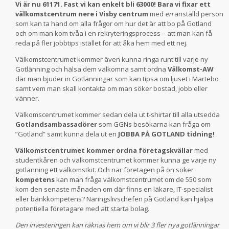
Vi är nu 61171. Fast vi kan enkelt bli 63000! Bara vi fixar ett
välkomstcentrum nere i Visby centrum
med
en
anställd person
som kan ta hand om alla frågor om hur det är att bo på Gotland
och om man kom tvåa i en rekryteringsprocess – att man kan få
reda på fler jobbtips istället för att åka hem med ett nej.
Välkomstcentrumet kommer även kunna ringa runt till varje ny
Gotlänning och hälsa dem välkomna samt ordna
Välkomst-AW
där man bjuder in Gotlänningar som kan tipsa om ljuset i Martebo
samt vem man skall kontakta om man söker bostad, jobb eller
vänner.
Välkomscentrumet kommer sedan dela ut t-shirtar till alla utsedda
Gotlandsambassadörer
som GGNs besökarna kan fråga om
”Gotland” samt kunna dela ut en
JOBBA PÅ GOTLAND tidning!
Välkomstcentrumet kommer ordna företagskvällar
med
studentkåren och välkomstcentrumet kommer kunna ge varje ny
gotlänning ett välkomstkit. Och när företagen på ön söker
kompetens
kan man fråga välkomstcentrumet om de 550 som
kom den senaste månaden om där finns en läkare, IT-specialist
eller bankkompetens? Näringslivschefen på Gotland kan hjälpa
potentiella företagare med att starta bolag.
Den investeringen kan räknas hem om vi blir 3 fler nya gotlänningar