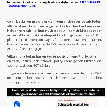
bättre med kandidaternas upplevda verklighet av hur
TRENDEN ÄR PÅ
TALANGMARKNADEN.
Ovan beskriver m a o trenden. Vem är det som totalt leder
allsvenskan i Talent management och är bäst är kanske en
helt annan sak? Ja, just nu är det EQT, som är jättebäst och
är för tillfället outstanding etta
och ligger exempelvis 150
platser före If….men som sagt….If…har den bästa trenden just nu.
Normalt tar det ca 4-5 år att ta 150 platser – så vill If även vinna
ALLT…. så är allt möjligt!
Vilka andra bolag har en tydlig positiv trend?
Ja,
Dustin
,
Amazon, Resurs Bank, Axfood, Spotify, Carnegie och
Hilti
har en
god trend. Liksom EQT såklart.
Tidigare års totalvinnaren
Lantmännen
tappade lite under 2022
men är med bland Top 10 totalt och kommer säkert att snart blanda
sig i toppstriden igen.