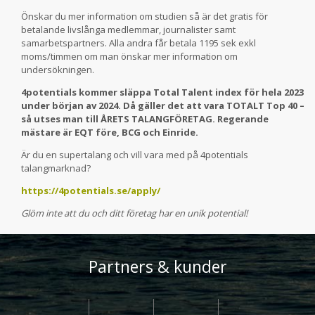
Önskar du mer information om studien så är det gratis för
betalande livslånga medlemmar, journalister samt
samarbetspartners. Alla andra får betala 1195 sek exkl
moms/timmen om man önskar mer information om
undersökningen.
4potentials kommer släppa Total Talent index för hela 2023
under början av 2024. Då gäller det att vara TOTALT Top 40 –
så utses man till ÅRETS TALANGFÖRETAG. Regerande
mästare är EQT före, BCG och Einride.
Är du en supertalang och vill vara med på 4potentials
talangmarknad?
https://4potentials.se/apply/
Glöm inte att du och ditt företag har en unik potential!
Partners & kunder