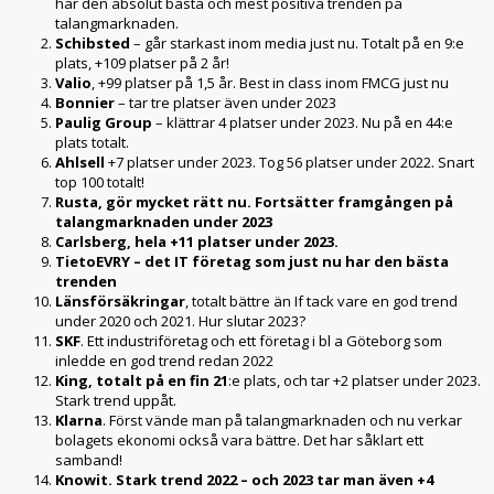
har den absolut bästa och mest positiva trenden på
talangmarknaden.
Schibsted
– går starkast inom media just nu. Totalt på en 9:e
plats, +109 platser på 2 år!
Valio
, +99 platser på 1,5 år. Best in class inom FMCG just nu
Bonnier
– tar tre platser även under 2023
Paulig Group
– klättrar 4 platser under 2023. Nu på en 44:e
plats totalt.
Ahlsell
+7 platser under 2023. Tog 56 platser under 2022. Snart
top 100 totalt!
Rusta, gör mycket rätt nu. Fortsätter framgången på
talangmarknaden under 2023
Carlsberg, hela +11 platser under 2023.
TietoEVRY – det IT företag som just nu har den bästa
trenden
Länsförsäkringar
, totalt bättre än If tack vare en god trend
under 2020 och 2021. Hur slutar 2023?
SKF
. Ett industriföretag och ett företag i bl a Göteborg som
inledde en god trend redan 2022
King, totalt på en fin 21
:e plats, och tar +2 platser under 2023.
Stark trend uppåt.
Klarna
. Först vände man på talangmarknaden och nu verkar
bolagets ekonomi också vara bättre. Det har såklart ett
samband!
Knowit. Stark trend 2022 – och 2023 tar man även +4