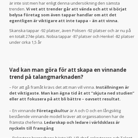
är inte sist men har enligt denna undersökning den sämsta
trenden.
Vi vet att trender går att vända och att vi börjat
belysa företag som även tappar handlar om att det
egentligen är viktigare att inte tappa – än att vinna.
Skanska tappar -92 platser, även Polisen -92 platser och är nu på
en totalt 274e plats. Nobia tappar -87 platser och Henkel -82 platser
under cirka 1,5 år
TALENT
Vad kan man göra för att skapa en vinnande
trend på talangmarknaden?
– För att gå framåt krävs det att man vill vinna.
Inställningen är
det viktigaste. Man kan ägna tid åt att ”skjuta ned studien”
eller att fokusera på att bli bättre – oavsett resultat.
– En vinnande
Företagskultur
är A och O och en långsiktig
bestående vinnande modell kräver att organisationen har de
främsta cheferna.
Ledarskap och ledare i världsklass är
nyckeln till framgång