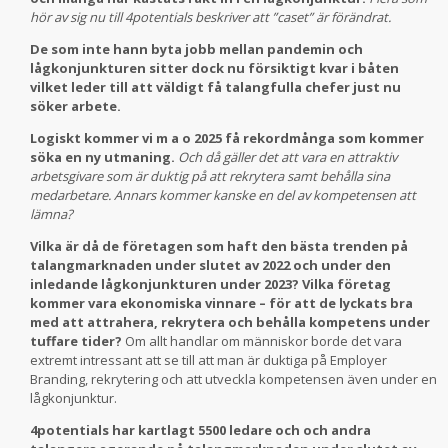
hör av sig nu till 4potentials beskriver att ”caset” är förändrat.
De som inte hann byta jobb mellan pandemin och
lågkonjunkturen sitter dock nu försiktigt kvar i båten
vilket leder till att väldigt få talangfulla chefer just nu
söker arbete.
Logiskt kommer vi m a o 2025 få rekordmånga som kommer
söka en ny utmaning.
Och då gäller det att vara en attraktiv
arbetsgivare som är duktig på att rekrytera samt behålla sina
medarbetare. Annars kommer kanske en del av kompetensen att
lämna?
Vilka är då de företagen som haft den bästa trenden på
talangmarknaden under slutet av 2022 och under den
inledande lågkonjunkturen under 2023?
Vilka företag
kommer vara ekonomiska vinnare – för att de lyckats bra
med att attrahera, rekrytera och behålla kompetens under
tuffare tider?
Om allt handlar om människor borde det vara
extremt intressant att se till att man är duktiga på Employer
Branding, rekrytering och att utveckla kompetensen även under en
lågkonjunktur.
4potentials har kartlagt 5500 ledare och och andra