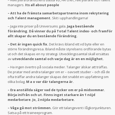
– Rekrytera branschens bästa VD, HR chef, rekryterare och Talent
managers.
Its all about people
– Att ha de främsta samarbetspartnerna inom rekrytering
och Talent management.
Skit i upphandlingarna!
– Jaga inte priser på Universums gala.
Jaga bestående
förändring. Då vinner du på Total Talent index- och framför
allt skapar du en bestående förändring.
– Det är ingen quick fix.
Det krävs ibland ett vd byte eller en
större förändringsresa. Ibland måste styrelsens ordförande bytas
ut och det skapas en ny strategi. Utvecklingssamtal skall ersättas
av
utvecklande samtal och varje dag är en en möjlighet.
– Ha ingen övertro på sociala medier. Talanger älskar att träffas.
De pratar med andra talanger om er – oavsett studier – och då de
ofta träffar andra talanger skapas det snabbt en uppfattning om
olika bolag.
M a o var där talangerna är.
– Era anställda säger vad de tycker om er på midsommar.
Börja inifrån och ut. Finns inget starkare än 1 nöjd
medarbetare. Jo, 2 nöjda medarbetare.
– Våga gå mot strömmen.
Gör ett talangevent i lågkonjunkturen.
Satsa på ett traineeprogram.