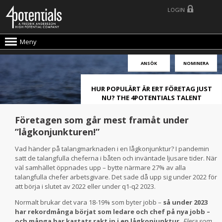
LOGIN
Meny
ANSÖK
NOMINERA
HUR POPULÄRT ÄR ERT FÖRETAG JUST
NU? THE 4POTENTIALS TALENT
ATTRACTION LIVE INDEX!
Företagen som går mest framåt under
”lågkonjunkturen!”
Vad händer på talangmarknaden i en lågkonjunktur? I pandemin
satt de talangfulla cheferna i båten och inväntade ljusare tider. När
väl samhället öppnades upp – bytte närmare 27% av alla
talangfulla chefer arbetsgivare. Det sade då upp sig under 2022 för
att börja i slutet av 2022 eller under q1-q2 2023.
Normalt brukar det vara 18-19% som byter jobb –
så under 2023
har rekordmånga börjat som ledare och chef på nya jobb –
och många har kastats rakt in i en lågkonjunktur.
Flera som