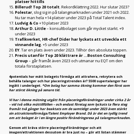
platser hittills
Billerud! Top 20 totalt
. Rekordklättring 2022. Hur slutar 2023?
Polestar
, slog sig in på talangmarknaden under 2021 och 2022.
Nu tar man hela +14 platser under 2023 på Total Talent index.
Ludvig & Co
+10 platser 2023
Arthur D. Little
– konsultbolaget som går mycket starkt. +9
under 2023
Trafikverket, HR-chef Dider har lyckats att utveckla ett
vinnande lag
. +5 under 2023
EY
. Tar en plats även under 2023. Tillhör den absoluta toppen.
Precis utanför Top 20 klättrare är …Boston Consulting
Group
– går framåt även 2023 och utmanar nu EQT om den
totala förstaplatsen.
4potentials har mätt bolagets förmåga att attrahera, rekrytera och
behålla talanger och hur placeringstrenden är? 5500 supertalanger har
ingått i underlaget.
*Om bolag har samma ökning kommer den först som
har störst ökning på senare tid.
Vi har i denna mätning utgått från placeringsförändringar under cirka 2 år
– vid två olika mättillfällen – och endast företag som lyckats ta flera steg
framåt två gånger har beaktats om de samtidigt under 2023 även stärkt
sin attraktionsförmåga/Talent Employer Brand. Då är det en tydlig trend
om att bolaget är i en längre positiv förändringsresa på talangmarknaden.
Genom att kräva större placeringsförändringar och att
imagen/attraktionen dessutom är bra just nu – gör att listan stämmer