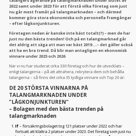
talangers agerande på talangmarknaden under slutet av
2022 samt under 2023 för att förstå vilka företag som just
nu går mest framåt på talangmarknaden – och därmed
kommer göra stora ekonomiska och personella framgångar
– efter lågkonjunkturen.
Företagen nedan är kanske inte bäst totalt(?) – men de har
just nu den bästa trenden! Och på en talangmarknad går
det aldrig att säga att man var bäst 2019….– det gäller också
att ha en bra trend. Då blir man antagligen en ekonomisk
vinnare under 2025 och 2026
När vi nu har studerat cirka 330 företag och hur de utvecklats –
enligt talangerna – på att attrahera, rekrytera dem och behålla
talangerna – så finns det cirka 35 tydliga vinnare och Top 20 är:
DE 20 STÖRSTA VINNARNA PÅ
TALANGMARKNADEN UNDER
”LÅGKONJUNKTUREN”
– Bolagen med den bästa trenden på
talangmarknaden
If
– försäkringsbolaget tog 121 platser under 2022 och har
fortsatt att klättra 2 platser under 2023. Det företag som just nu