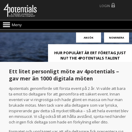
LOGIN
Meny
ANSÖK
NOMINERA
HUR POPULÄRT ÄR ERT FÖRETAG JUST
NU? THE 4POTENTIALS TALENT
ATTRACTION LIVE INDEX!
Ett litet personligt möte av 4potentials –
gav mer än 1000 digitala möten
4potentials genomförde sitt första event på 2 år. Vi valde att bara
ta emot tio deltagare för att genomföra ett säkert event. Innan
eventet var vi ringrostiga och hade glömt en massa om hur man
brukade mötas. Men tack vare alla deltagare som var lyriska,
inspirerande gav detta så mycket tillbaka – så att hela eventet blev
en minisuccé. Vi såg också till att hålla avstånd, sprita ned händer
och ingen fick deltaga som hade en förkylning eller dito.
Formatet och upplägget var att alla deltagare fick presentera sig