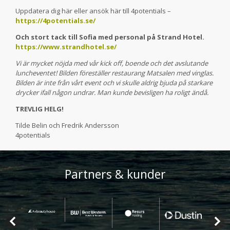
Uppdatera dig här eller ansök här till 4potentials –
https://4potentials.se/
Och stort tack till Sofia med personal på Strand Hotel.
https://www.strandhotel.se/
Vi är mycket nöjda med vår kick off, boende och det avslutande
luncheventet! Bilden föreställer restaurang Matsalen med vinglas.
Bilden är inte från vårt event och vi skulle aldrig bjuda på starkare
drycker ifall någon undrar. Man kunde bevisligen ha roligt ändå.
TREVLIG HELG!
Tilde Belin och Fredrik Andersson
4potentials
Partners & kunder