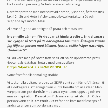
kort samt en personlig /arbetsrelaterad utmaning.
Därefter pratade man intensivt vid borden, lyssnade, åt fantastisk
lax från Strand Hotel i Visby samt utbytte kontakter, råd och
skapade nya möten. Magi.
Alla var så glada att äntligen få prata och mötas live.
Ingen ville gå hem för det var så himla trevligt. En deltagare
sa:
-”Jag är så trött på de där digitala forumen. Äntligen kunde
jag följa en person med blicken, lyssna, ställa frågor naturligt.
Underbart!”
Vill du vara med på nästa träff se till att ha en uppdaterad profil i
4potentials databas, betala medlemsavgiften –
https://4potentials.se/MEMBERSHIP/
Samt framför allt anmäl dig snabbt.
Vi tackar alla deltagare och pga GDPR samt sunt förnuft/ hänsyn till
alla deltagares utmaningar kan vi inte berätta om alla ideer. Men
varje person gick därifrån med antal nya namn, uppslag och en
massa inspiration.
Dessutom fick man en gratislunch!
Och en
person vann en
blomsterbukett
för han kom med flest tips på
andra talanger som borde vara med.