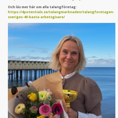
Och läs mer här om alla talangföretag:
https://4potentials.se/talangmarknaden/talangforetagen-
sveriges-40-basta-arbetsgivare/