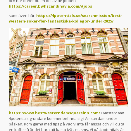
och här finner du en del av de jobben:
https://career.bwhscandinavia.com/#jobs
samt även här:
https://4potentials.se/searchmission/best-
western-soker-fler-fantastiska-kollegor-under-2025/
https://www.bestwesterndamsquareinn.com/
i Amsterdam!
4potentials grundare kommer befinna sig i Amsterdam under
påsken. Kom gärna med tips på vad vi inte får missa och vill du ta
en kaffe så är det bara att kasta iväg ett sms. Vi på 4potentials är