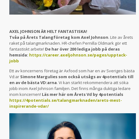
AXEL JOHNSON ÄR HELT FANTASTISKA!
Tvåa på Årets Talangföretag kom Axel Johnson
. Lite av årets
raket på talangmarknaden. HR-chefen Pernilla Oldmark gör ett
fantastiskt arbete!
De har över 200 lediga jobb på deras
hemsida:
https://career.axeljohnson.se/pages/upptack-
jobb
Ett av koncernens företag är Axfood som har en av Sveriges bästa
Vd:ar
Simone Margulies som också utsågs av 4potentials till
en av de bästa VD:arna
. Vi kan starkt rekommendera att söka
jobb inom Axel Johnson familjen. Det finns många duktiga ledare
inom koncernen!
Läs mer här om Årets Vd by 4potentials
https://4potentials.se/talangmarknaden/arets-mest-
inspirerande-vdar/