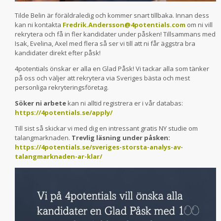
Tilde Belin är föräldraledig och kommer snart tillbaka. Innan dess
kan ni kontakta
Fredrik.Andersson@4potentials.com
om ni vill
rekrytera och få in fler kandidater under påsken! Tillsammans med
Isak, Evelina, Axel med flera så ser vi till att ni får äggstra bra
kandidater direkt efter påsk!
4potentials önskar er alla en Glad Påsk! Vi tackar alla som tänker
på oss och väljer att rekrytera via Sveriges bästa och mest
personliga rekryteringsföretag.
Söker ni arbete
kan ni alltid registrera er i vår databas:
https://4potentials.se/apply/
Till sist så skickar vi med dig en intressant gratis NY studie om
talangmarknaden.
Trevlig läsning under påsken:
https://4potentials.se/sveriges-storsta-analys-av-
talangmarknaden-ar-klar/