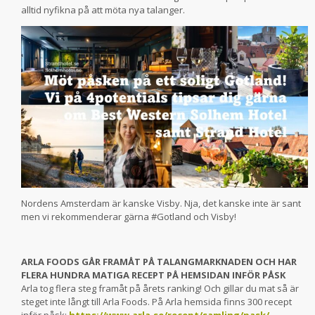
alltid nyfikna på att möta nya talanger.
Nordens Amsterdam är kanske Visby. Nja, det kanske inte är sant
men vi rekommenderar gärna #Gotland och Visby!
ARLA FOODS GÅR FRAMÅT PÅ TALANGMARKNADEN OCH HAR
FLERA HUNDRA MATIGA RECEPT PÅ HEMSIDAN INFÖR PÅSK
Arla tog flera steg framåt på årets ranking! Och gillar du mat så är
steget inte långt till Arla Foods. På Arla hemsida finns 300 recept
inför påsk:
https://www.arla.se/recept/samling/pask/