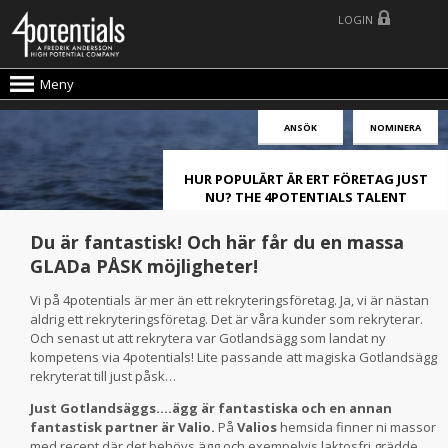
LOGIN
Meny
ANSÖK
NOMINERA
HUR POPULÄRT ÄR ERT FÖRETAG JUST
NU? THE 4POTENTIALS TALENT
ATTRACTION LIVE INDEX!
Du är fantastisk! Och här får du en massa
GLADa PÅSK möjligheter!
Vi på 4potentials är mer än ett rekryteringsföretag. Ja, vi är nästan
aldrig ett rekryteringsföretag. Det är våra kunder som rekryterar.
Och senast ut att rekrytera var Gotlandsägg som landat ny
kompetens via 4potentials! Lite passande att magiska Gotlandsägg
rekryterat till just påsk…
Just Gotlandsäggs….ägg är fantastiska och en annan
fantastisk partner är Valio.
På
Valios
hemsida finner ni massor
med recept där det behövs ägg och exempelvis laktosfri grädde.