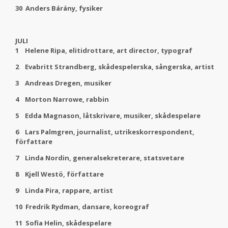
30 Anders Bárány, fysiker
JULI
1 Helene Ripa, elitidrottare, art director, typograf
2 Evabritt Strandberg, skådespelerska, sångerska, artist
3 Andreas Dregen, musiker
4 Morton Narrowe, rabbin
5 Edda Magnason, låtskrivare, musiker, skådespelare
6 Lars Palmgren, journalist, utrikeskorrespondent,
författare
7 Linda Nordin, generalsekreterare, statsvetare
8 Kjell Westö, författare
9 Linda Pira, rappare, artist
10 Fredrik Rydman, dansare, koreograf
11 Sofia Helin, skådespelare