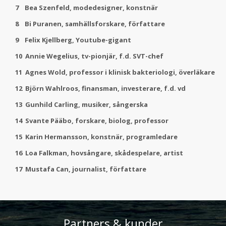
7 Bea Szenfeld, modedesigner, konstnär
8 Bi Puranen, samhällsforskare, författare
9 Felix Kjellberg, Youtube-gigant
10 Annie Wegelius, tv-pionjär, f.d. SVT-chef
11 Agnes Wold, professor i klinisk bakteriologi, överläkare
12 Björn Wahlroos, finansman, investerare, f.d. vd
13 Gunhild Carling, musiker, sångerska
14 Svante Pääbo, forskare, biolog, professor
15 Karin Hermansson, konstnär, programledare
16 Loa Falkman, hovsångare, skådespelare, artist
17 Mustafa Can, journalist, författare
Partners & kunder