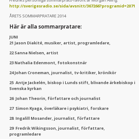
Fredriks personliga sommarprats-favorit är Morgan Alling:
http://sverigesradio.se/sida/avsnitt/367266?programid=2071
ÅRETS SOMMARPRATARE 2014
Här är alla sommarpratare:
JUNI
21 Jason Diakité, musiker, artist, programledare,
22 Sanna Nielsen, artist
23 Nathalia Edenmont, fotokonstnär
24 Johan Croneman, journalist, tv-kritiker, krönikör
25 Antje Jackelén, biskop i Lunds stift, blivande ärkebiskop i
Svenska kyrkan
26 Johan Theorin, författare och journalist
27 Simon Kyaga, överläkare i psykiatri, forskare
28 Ingalill Mosander, journalist, författare
29 Fredrik Wikingsson, journalist, författare,
programledare