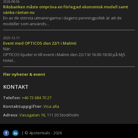
2026-08-06
Riksbanken måste ompröva en förlegad ekonomisk modell samt
sänka räntan nu
En av de största utmaningarna i dagens penningpolitik är att de
modeller som används...
2025-12-11
Event med OPTICOS den 22/1 i Malmö
När:
OPTICOS bjuder in till event i Malmö den 22/1 kl 16.00-18.00 på MjS
Hotel...
Fler nyheter & event
KONTAKT
Telefon:
+46 73 684 70 27
Kontaktuppgifter:
Visa alla
Adress:
Vasagatan 16,
111 20 Stockholm
| © 4potentials - 2026