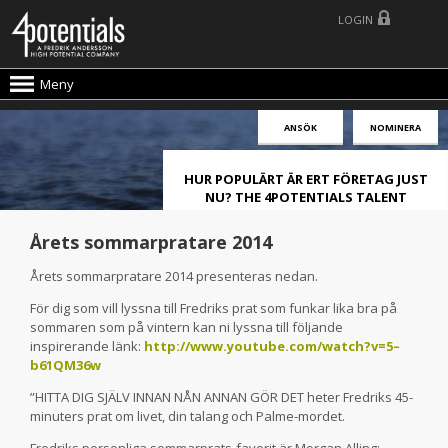
LOGIN
Meny
ANSÖK
NOMINERA
HUR POPULÄRT ÄR ERT FÖRETAG JUST
NU? THE 4POTENTIALS TALENT
ATTRACTION LIVE INDEX!
Årets sommarpratare 2014
Årets sommarpratare 2014 presenteras nedan.
För dig som vill lyssna till Fredriks prat som funkar lika bra på
sommaren som på vintern kan ni lyssna till följande
inspirerande länk:
http://www.youtube.com/watch?v=5–
b61QM36w
”HITTA DIG SJÄLV INNAN NÅN ANNAN GÖR DET heter Fredriks 45-
minuters prat om livet, din talang och Palme-mordet.