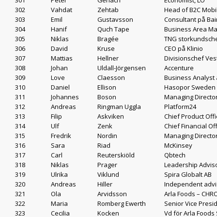
301
Peter
Gerlach
Economist, LO
302
Vahdat
Zehtab
Head of B2C Mobil
303
Emil
Gustavsson
Consultant på Ba
304
Hanif
Quch Tape
Business Area Man
305
Niklas
Bragée
TNG storkundsche
306
David
Kruse
CEO på Klinio
307
Mattias
Hellner
Divisionschef Ves
308
Johan
Uldall-Jörgensen
Accenture
309
Love
Claesson
Business Analyst at
310
Daniel
Ellison
Hasopor Sweden
311
Johannes
Boson
Managing Directo
312
Andreas
Ringman Uggla
Platform24
313
Filip
Askviken
Chief Product Offi
314
Ulf
Zenk
Chief Financial O
315
Fredrik
Nordin
Managing Director
316
Sara
Riad
McKinsey
317
Carl
Reuterskiöld
Qbtech
318
Niklas
Prager
Leadership Adviso
319
Ulrika
Viklund
Spira Globalt AB
320
Andreas
Hiller
Independent advi
321
Ola
Arvidsson
Arla Foods – CHR
322
Maria
Romberg Ewerth
Senior Vice Presid
323
Cecilia
Kocken
Vd för Arla Foods