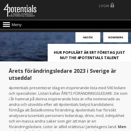
LOGIN
Meny
ANSÖK
NOMINERA
HUR POPULÄRT ÄR ERT FÖRETAG JUST
NU? THE 4POTENTIALS TALENT
ATTRACTION LIVE INDEX!
Årets förändringsledare 2023 i Sverige är
utsedda!
4potentials presenterar idag en inspirerande lista med 500 ledare
och specialister. Listan kallas ÅRETS FÖRÄNDRINGSLEDARE. De som
i år hamnat på denna inspirerande lista är ofta nominerade av
andra och utsedda efter att 4potentials belyst kandidatens
förmåga att åstadkomma förändring. 4potentials har försökt
analysera tusentals personers ledarskap, drive, mod, ödmjukhet
och en massa andra saker som gör att man är en
förändringsledare. Listor är alltid orättvisa i Jantelagens land.
Men