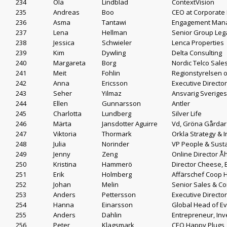
234
Ola
Lindblad
ContextVision
235
Andreas
Boo
CEO at Corporate 
236
Asma
Tantawi
Engagement Mana
237
Lena
Hellman
Senior Group Lega
238
Jessica
Schwieler
Lenca Properties
239
Kim
Dywling
Delta Consulting
240
Margareta
Borg
Nordic Telco Sal
241
Meit
Fohlin
Regionstyrelsen 
242
Anna
Ericsson
Executive Director
243
Seher
Yilmaz
Ansvarig Sveriges
244
Ellen
Gunnarsson
Antler
245
Charlotta
Lundberg
Silver Life
246
Märta
Jansdotter Aguirre
Vd, Gröna Gårdar
247
Viktoria
Thormark
Orkla Strategy & 
248
Julia
Norinder
VP People & Susta
249
Jenny
Zeng
Online Director Å
250
Kristina
Hammerö
Director Cheese, 
251
Erik
Holmberg
Affärschef Coop 
252
Johan
Melin
Senior Sales & Co
253
Anders
Pettersson
Executive Director
254
Hanna
Einarsson
Global Head of Ev
255
Anders
Dahlin
Entrepreneur, In
256
Peter
Klagsmark
CEO Happy Plugs