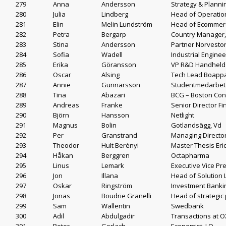
279
Anna
Andersson
Strategy & Plann
280
Julia
Lindberg
Head of Operatio
281
Elin
Melin Lundström
Head of Ecommerc
282
Petra
Bergarp
Country Manager
283
Stina
Andersson
Partner Norvesto
284
Sofia
Wadell
Industrial Enginee
285
Erika
Göransson
VP R&D Handheld S
286
Oscar
Alsing
Tech Lead Boapp
287
Annie
Gunnarsson
Studentmedarbeta
288
Tina
Abazari
BCG – Boston Con
289
Andreas
Franke
Senior Director F
290
Björn
Hansson
Netlight
291
Magnus
Bolin
Gotlandsägg, Vd
292
Per
Granstrand
Managing Directo
293
Theodor
Hult Berényi
Master Thesis Eri
294
Håkan
Berggren
Octapharma
295
Linus
Lemark
Executive Vice Pr
296
Jon
Illana
Head of Solution 
297
Oskar
Ringström
Investment Banki
298
Jonas
Boudrie Granelli
Head of strategic
299
Sam
Wallentin
Swedbank
300
Adil
Abdulgadir
Transactions at 