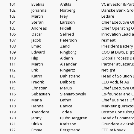
101
Evelina
Anttila
VC investor & Part
102
Johanna
Norberg
Danske Bank Gro
103
Martin
Frey
Ledare
104
Stefan
Larsson
Chief Executive Of
105
Andreas
Fridell
Chief Operating O
106
Oscar
Sellhed
Innovation Lead a
107
Jacob
Peterson
re:meat
108
Emad
Zand
President Batter
109
Edward
Ringborg
COO at Diwo, Digit
110
Filip
Alderin
Global Process D
111
Martin
Alsander
Partner at Lazaru
112
Erik
Ringertz
Netlight
113
Katrin
Dahlstrand
Head of Solution
114
Fredrik
Dalborg
CEO AddLife AB
115
Christian
Merup
Chief Executive O
116
Sebastian
Siemiatkowski
Co-founder and C
117
Maria
Lethin
Chief Business Of
118
Hanna
Banica
Marketing Directo
119
Theodora
Todea
Boston Consultin
120
Jenny
Bjuhr Berggren
Head of Commercia
121
Ulrika
Karlsson
Grundare av Kraka
122
Emma
Bergstrand
CFO at Novax