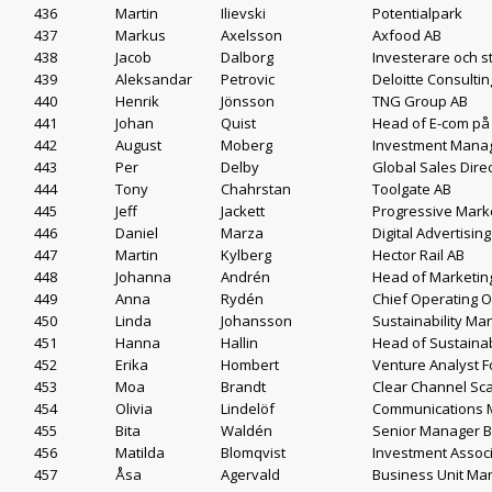
436
Martin
Ilievski
Potentialpark
437
Markus
Axelsson
Axfood AB
438
Jacob
Dalborg
Investerare och s
439
Aleksandar
Petrovic
Deloitte Consultin
440
Henrik
Jönsson
TNG Group AB
441
Johan
Quist
Head of E-com p
442
August
Moberg
Investment Manage
443
Per
Delby
Global Sales Dire
444
Tony
Chahrstan
Toolgate AB
445
Jeff
Jackett
Progressive Mark
446
Daniel
Marza
Digital Advertisi
447
Martin
Kylberg
Hector Rail AB
448
Johanna
Andrén
Head of Marketin
449
Anna
Rydén
Chief Operating Of
450
Linda
Johansson
Sustainability Ma
451
Hanna
Hallin
Head of Sustainab
452
Erika
Hombert
Venture Analyst 
453
Moa
Brandt
Clear Channel Sc
454
Olivia
Lindelöf
Communications 
455
Bita
Waldén
Senior Manager B
456
Matilda
Blomqvist
Investment Associ
457
Åsa
Agervald
Business Unit Ma