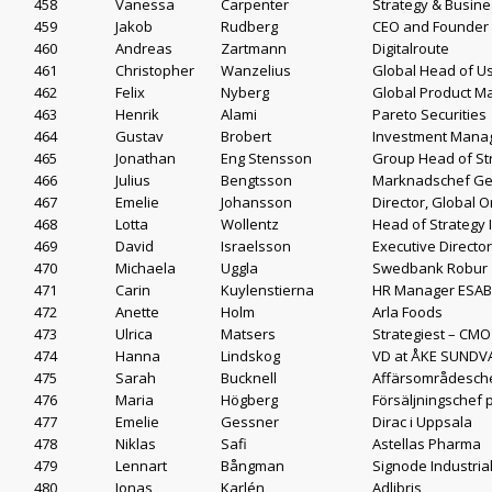
458
Vanessa
Carpenter
Strategy & Busin
459
Jakob
Rudberg
CEO and Founder 
460
Andreas
Zartmann
Digitalroute
461
Christopher
Wanzelius
Global Head of Us
462
Felix
Nyberg
Global Product M
463
Henrik
Alami
Pareto Securities
464
Gustav
Brobert
Investment Manag
465
Jonathan
Eng Stensson
Group Head of St
466
Julius
Bengtsson
Marknadschef Gea
467
Emelie
Johansson
Director, Global 
468
Lotta
Wollentz
Head of Strategy 
469
David
Israelsson
Executive Directo
470
Michaela
Uggla
Swedbank Robur
471
Carin
Kuylenstierna
HR Manager ESAB
472
Anette
Holm
Arla Foods
473
Ulrica
Matsers
Strategiest – CM
474
Hanna
Lindskog
VD at ÅKE SUNDV
475
Sarah
Bucknell
Affärsområdesche
476
Maria
Högberg
Försäljningschef 
477
Emelie
Gessner
Dirac i Uppsala
478
Niklas
Safi
Astellas Pharma
479
Lennart
Bångman
Signode Industria
480
Jonas
Karlén
Adlibris