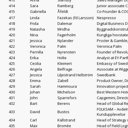
413
Anna
Slänsby
Sales Manager Dig
414
Sara
Ramberg
Junior associate 
415
Gabriella
Åfeldt
Co-Founder & COO
417
Linda
Fazekas (fd Larsson)
Nespresso
418
Frida
Dalemar
Digital Business
419
Natasha
Mridha
Byggnadskonstruk
420
Nina
Fagerholm
Kungliga hovstat
421
Jessica
Nylander
Procter & Gamble
422
Veronica
Palm
Veronica Palm
423
Pernilla
Nyrensten
Founder of Revol
424
Erika
Holte
Analyst at EY-Par
425
Cecilia
Kleimert
Embassy of Swede
426
Angela
Belfrage
Associate at Wigg
427
Jessica
Liljestrand Hellström
Swedbank
428
Emma
Zabell
Product Owner, Di
429
Sarah
Hammoura
Innovation proje
430
Johan
Michelson
Best Western Hot
431
John
Sparrefors
Capgemini, Direct
432
Bart
Berens
Head of Global Re
FOLKSAM – Avdeln
433
David
Bustos
Kundupplevelse
434
Carl
Källstrand
Head of Strategy
435
Max
Bromée
Head of Field Logi