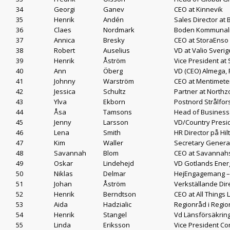
34
Georgi
Ganev
CEO at Kinnevik
35
Henrik
Andén
Sales Director at B
36
Claes
Nordmark
Boden Kommunal
37
Annica
Bresky
CEO at StoraEnso
38
Robert
Auselius
VD at Valio Sverig
39
Henrik
Åström
Vice President at
40
Ann
Öberg
VD (CEO) Almega,
41
Johnny
Warström
CEO at Mentimete
42
Jessica
Schultz
Partner at North
43
Ylva
Ekborn
Postnord Strålfor
44
Åsa
Tamsons
Head of Business
45
Jenny
Larsson
VD/Country Presi
46
Lena
Smith
HR Director på Hil
47
Kim
Waller
Secretary General 
48
Savannah
Blom
CEO at Savannah
49
Oskar
Lindehejd
VD Gotlands Energi
50
Niklas
Delmar
HejEngagemang – 
51
Johan
Åström
Verkställande Di
52
Henrik
Berndtson
CEO at All Things
53
Aida
Hadzialic
Regionråd i Regi
54
Henrik
Stangel
Vd Länsförsäkrin
55
Linda
Eriksson
Vice President C