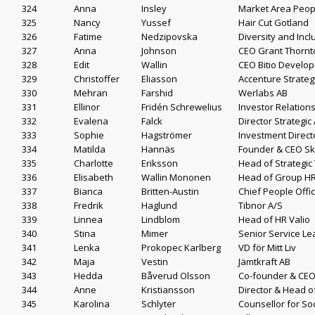
324
Anna
Insley
Market Area Peopl
325
Nancy
Yussef
Hair Cut Gotland
326
Fatime
Nedzipovska
Diversity and Inc
327
Anna
Johnson
CEO Grant Thornt
328
Edit
Wallin
CEO Bitio Develo
329
Christoffer
Eliasson
Accenture Strateg
330
Mehran
Farshid
Werlabs AB
331
Ellinor
Fridén Schrewelius
Investor Relatio
332
Evalena
Falck
Director Strategi
333
Sophie
Hagströmer
Investment Direct
334
Matilda
Hannäs
Founder & CEO Ski
335
Charlotte
Eriksson
Head of Strategic
336
Elisabeth
Wallin Mononen
Head of Group H
337
Bianca
Britten-Austin
Chief People Offic
338
Fredrik
Haglund
Tibnor A/S
339
Linnea
Lindblom
Head of HR Valio
340
Stina
Mimer
Senior Service Le
341
Lenka
Prokopec Karlberg
VD för Mitt Liv
342
Maja
Vestin
Jämtkraft AB
343
Hedda
Båverud Olsson
Co-founder & CEO
344
Anne
Kristiansson
Director & Head 
345
Karolina
Schlyter
Counsellor for So