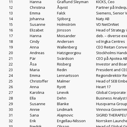
11
Hanna
Graflund Sleyman
KICKS, Ceo
12
Christina
Åqvist
Partner på Indequ
13
Emma
Falck
Siemens, Senior V
14
Johanna
Sjöborg
Naty AB
15
Susanne
Holmström
VD NetOnNet
16
Elizabet
Jönsson
Head of Strategy
17
Hanna
Moisander
deb. – diverse ex
18
Cindy
Andersen
vd Ingka Centres
19
Anna
Wallenberg
CEO Reitan Conv
20
Andreas
Hatzigeorgiou
Stockholms Hand
21
Pär
Svärdson
CEO på Apotea A
22
Åsa
Riisberg
Investor and Bo
23
Maria
Redin
President and CE
24
Emma
Lennartsson
Regiondirektör R
25
Christoffer
Malmer
Head of SEB Emb
26
Anna
Ryott
Heart 17
27
Karolina
Linevik
Global Corporate
28
Ella
Dehn
Business Analyst 
29
Susanne
Blanke
Husqvarna Group,
30
Annie
Lindmark
Vinnova Governme
31
Sana
Alajmovic
SIGRID THERAPEUT
32
Erik
Engellau-Nilsson
Norrsken Launch
33
Fredrik
Olsson
Head of Global G