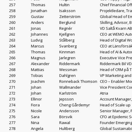
257
Thomas
Hultin
Chief Financial Of
258
Jonathan
Isaksson
Projektledare, Tr
259
Gustav
Zetterström
Global Head of E
260
Anders
Berglund
Skilling, Advisor,
261
Jonas
Regnér
VD Saltå Kvarn AB
262
Johannes
Kjellgren
CEO at WEMO Aut
263
Ludvig
Stålberg
Head of Digital W
264
Marcus
Svanberg
CEO at Länsförsäk
265
Thomas
Kinnman
Head of AI & Aut
266
Magnus
Jarlegren
Executive Vice Pr
267
Alexander
Riddermark
Riddermark Bil VD
268
Mattias
Wessman
Head of CRM på T
269
Tobias
Dahlgren
VP Marketing and
270
Joachim
Ronneback Thomson
CEO – Enabler Mo
271
Johan
Wallmander
Vice President C
272
Johan
Karlström
Atria
273
Ellinor
Jepsson
Account Manager,
274
Fiora
Cheng Gårdemyr
Head of Scale up 
275
Nicole
Andersson
Senior Manager, 
276
Sara
Börsvik
CFO at Epidemic 
277
Nina
Rawal
Founder Emerging
278
Angela
Hultberg
Global Sustainabil