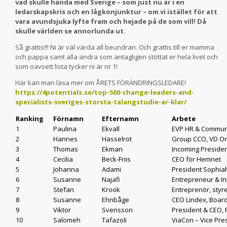
vad skulle hända med Sverige – som just nu är i en
ledarskapskris och en lågkonjunktur – om vi istället för att
vara avundsjuka lyfte fram och hejade på de som vill! Då
skulle världen se annorlunda ut.
Så grattis!!! Ni är väl värda all beundran. Och grattis till er mamma
och pappa samt alla andra som antagligen stöttat er hela livet och
som oavsett lista tycker ni är nr 1!
Här kan man läsa mer om ÅRETS FÖRÄNDRINGSLEDARE!
https://4potentials.se/top-500-change-leaders-and-
specialists-sveriges-storsta-talangstudie-ar-klar/
Ranking
Förnamn
Efternamn
Arbete
1
Paulina
Ekvall
EVP HR & Communi
2
Hannes
Hasselrot
Group CCO, VD Or
3
Thomas
Ekman
Incoming Preside
4
Cecilia
Beck-Friis
CEO för Hemnet
5
Johanna
Adami
President Sophia
6
Susanne
Najafi
Entrepreneur & In
7
Stefan
Krook
Entreprenör, styr
8
Susanne
Ehnbåge
CEO Lindex, Boar
9
Viktor
Svensson
President & CEO, 
10
Salomeh
Tafazoli
ViaCon – Vice Pre