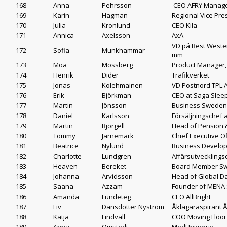
168
Anna
Pehrsson
CEO AFRY Manage
169
Karin
Hagman
Regional Vice Pre
170
Julia
Kronlund
CEO Kila
171
Annica
Axelsson
AxA
VD på Best Weste
172
Sofia
Munkhammar
mm
173
Moa
Mossberg
Product Manager
174
Henrik
Dider
Trafikverket
175
Jonas
Kolehmainen
VD Postnord TPL 
176
Erik
Björkman
CEO at Saga Slee
177
Martin
Jönsson
Business Sweden,
178
Daniel
Karlsson
Försäljningschef
179
Martin
Björgell
Head of Pension 
180
Tommy
Jarnemark
Chief Executive Of
181
Beatrice
Nylund
Business Develop
182
Charlotte
Lundgren
Affärsutveckling
183
Heaven
Bereket
Board Member Swe
184
Johanna
Arvidsson
Head of Global Dat
185
Saana
Azzam
Founder of MENA
186
Amanda
Lundeteg
CEO AllBright
187
Liv
Dansdotter Nyström
Åklagaraspirant 
188
Katja
Lindvall
COO Moving Floor