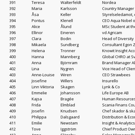
391
Teresa
Walterfeldt
Nordea
392
Maria
Karlsson
Country Manager 
393
Åsa
Keller
Styrelseledamot, 
394
Pontus
Klenell
CEO Aqua Nobel 
395
Alice
Ålund
MSc Student at th
396
Ellinor
Eineren
vd Agricam
397
Clara
Bodin
Head of Diversity
398
Mikaela
Sundberg
Consultant Egon 
399
Helena
Tronner
Knowit Insight Acc
400
Hanna
Mannberg
Global CHRO at S
401
Anna
Björnram
Brand Manager A
402
Lina
Nygren
Vice Head of Cli
403
Anne-Louise
Wiren
CEO Strawbees
404
Josefine
Willers
Insurello
405
Linn Viktoria
Skagen
Lynk & Co
406
Emmelie
Johansson
Life Europe AB
407
Kajsa
Bragée
Human Resources 
408
Frida
Elmblad
Scania Finans C
409
Josefin
Knudsen
Chef skador & sk
410
Philippa
Dalsgaard
Distribution & Ec
411
Emilie
Newstam
Insight & Analytic
412
Tove
Iggström
Chief Product Ow