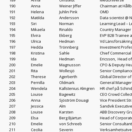
189
Anna
Omstedt
MedUniverse
190
Anna
Weiner Jiffer
Chairman at Hållb
191
Helena
Juhlin Pink
OMD
192
Matilda
Andersson
Data scientist @ N
193
Siri
Norman
Learning Lead – L
194
Mikaela
Rinaldo
Country Manager h
195
Elvira
Ekberg
EVP B2B Trainee a
196
Ulrica
Hedman
Vd Länsförsäkrin
197
Hedda
Trönnberg
Investment Profe
198
Kristina
Sahle
Chief Commercial 
199
Ida
Hedman
Ericsson, Head o
200
Emelie
Magnusson
CPO & Deputy He
201
Rita
Wollesjö
Senior Complianc
202
Therese
Agerberth
Global Director o
203
Pernilla
Oldmark
General Manager
204
Wendela
Kallstenius Almgren
HR chef på Schind
205
Louise
Bagewitz
CEO Crowd Collect
206
Anna
Sjöström Douagi
Vice President Str
207
Jessica
Alm
Sandvik Executiv
208
Louise
Karsten
ABB Discovery Gr
209
Elsa
Berg Bjärtun
Head of Corporate
210
Emelie
von Schreeb
Senior Consultant
211
Cecilia
Severin
Verksamhetsutve