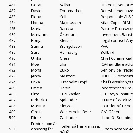
481
Göran
Sällvin
LinkedIn, Senior 
482
David
Thunmarker
Betesholmen Inve
483
Elena
Kell
Responsible AI 
484
Hanna
Magnusson
Atlas Copco BLM
485
Maria
Rankka
Partner Brunswic
486
Marianne
Österlund
Investment Banki
487
Ronja
Kleiser
Legal counsel Any
488
Sanna
Bryngelsson
PwC
489
Sara
Holmberg
Bellbird
490
Ulrika
Giers
Chief Commercial
491
Moa
Lilja
ICA-handlare at I
492
Mona
Zuko
Senior Vice Presi
493
Jenny
Moström
HULT EF Corporat
494
Erika
Lundholm Fröjd
Chef Försäkringss
495
Emma
Hertin
Investment & Proj
496
Eliza
Kucukaslan
KTH Royal Institu
497
Rebecka
Sjölander
Future of Work Ma
498
Martina
Klingvall
Founder of Telne
499
Cecilia
Westerholm Beer
Grå Gåsen
500
Elinor
Zacharias
Head Of Sustainab
Fredrik som är
…eller så har vi missat
501
ansvarig för
….nominera via 4po
nån?