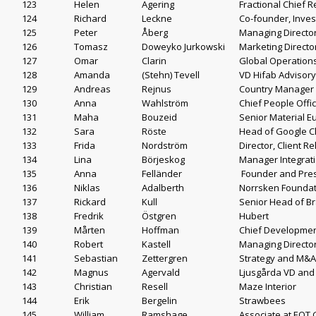
123
Helen
Agering
Fractional Chief 
124
Richard
Leckne
Co-founder, Inve
125
Peter
Åberg
Managing Directo
126
Tomasz
Doweyko Jurkowski
Marketing Directo
127
Omar
Clarin
Global Operations
128
Amanda
(Stehn) Tevell
VD Hifab Advisory
129
Andreas
Rejnus
Country Manager V
130
Anna
Wahlström
Chief People Offi
131
Maha
Bouzeid
Senior Material E
132
Sara
Röste
Head of Google C
133
Frida
Nordström
Director, Client R
134
Lina
Börjeskog
Manager Integrati
135
Anna
Felländer
Founder and Pres
136
Niklas
Adalberth
Norrsken Foundat
137
Rickard
Kull
Senior Head of Br
138
Fredrik
Östgren
Hubert
139
Mårten
Hoffman
Chief Developmen
140
Robert
Kastell
Managing Direct
141
Sebastian
Zettergren
Strategy and M&A
142
Magnus
Agervald
Ljusgårda VD and
143
Christian
Resell
Maze Interior
144
Erik
Bergelin
Strawbees
145
William
Ramshage
Associate at EQT