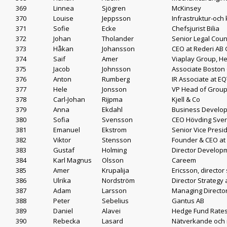
369
Linnea
Sjögren
McKinsey
370
Louise
Jeppsson
Infrastruktur-och
371
Sofie
Ecke
Chefsjurist Bilia
372
Johan
Tholander
Senior Legal Coun
373
Håkan
Johansson
CEO at Rederi AB
374
Saif
Amer
Viaplay Group, H
375
Jacob
Johnsson
Associate Boston
376
Anton
Rumberg
IR Associate at E
377
Hele
Jonsson
VP Head of Group 
378
Carl-Johan
Rijpma
Kjell & Co
379
Anna
Ekdahl
Business Develop
380
Sofia
Svensson
CEO Hövding Sver
381
Emanuel
Ekstrom
Senior Vice Presid
382
Viktor
Stensson
Founder & CEO at
383
Gustaf
Holming
Director Developm
384
Karl Magnus
Olsson
Careem
385
Amer
Krupalija
Ericsson, director
386
Ulrika
Nordström
Director Strategy
387
Adam
Larsson
Managing Directo
388
Peter
Sebelius
Gantus AB
389
Daniel
Alavei
Hedge Fund Rates
390
Rebecka
Lasard
Nätverkande och 