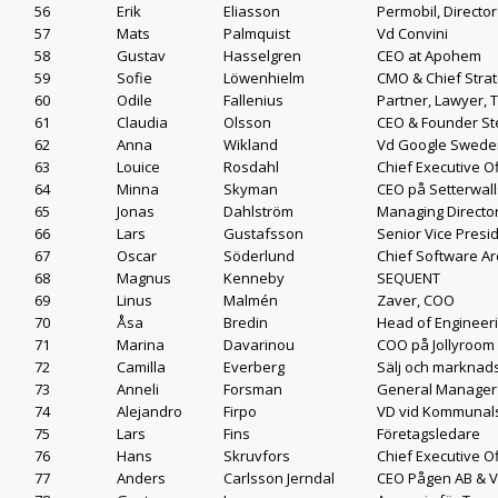
56
Erik
Eliasson
Permobil, Directo
57
Mats
Palmquist
Vd Convini
58
Gustav
Hasselgren
CEO at Apohem
59
Sofie
Löwenhielm
CMO & Chief Stra
60
Odile
Fallenius
Partner, Lawyer, 
61
Claudia
Olsson
CEO & Founder Ste
62
Anna
Wikland
Vd Google Sweden
63
Louice
Rosdahl
Chief Executive O
64
Minna
Skyman
CEO på Setterwal
65
Jonas
Dahlström
Managing Directo
66
Lars
Gustafsson
Senior Vice Presid
67
Oscar
Söderlund
Chief Software Arc
68
Magnus
Kenneby
SEQUENT
69
Linus
Malmén
Zaver, COO
70
Åsa
Bredin
Head of Engineeri
71
Marina
Davarinou
COO på Jollyroom
72
Camilla
Everberg
Sälj och marknads
73
Anneli
Forsman
General Manager N
74
Alejandro
Firpo
VD vid Kommunal
75
Lars
Fins
Företagsledare
76
Hans
Skruvfors
Chief Executive O
77
Anders
Carlsson Jerndal
CEO Pågen AB & V