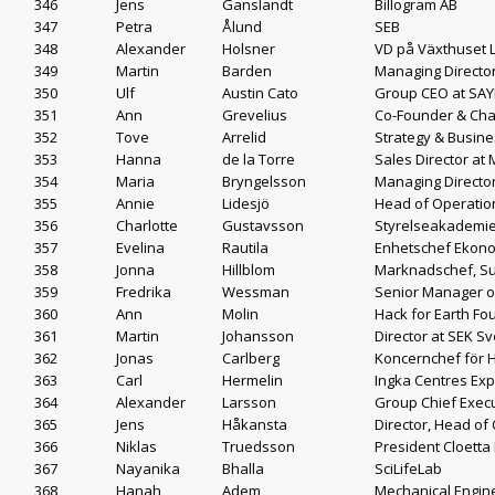
346
Jens
Ganslandt
Billogram AB
347
Petra
Ålund
SEB
348
Alexander
Holsner
VD på Växthuset 
349
Martin
Barden
Managing Director
350
Ulf
Austin Cato
Group CEO at SA
351
Ann
Grevelius
Co-Founder & Cha
352
Tove
Arrelid
Strategy & Busine
353
Hanna
de la Torre
Sales Director at
354
Maria
Bryngelsson
Managing Director
355
Annie
Lidesjö
Head of Operatio
356
Charlotte
Gustavsson
Styrelseakademi
357
Evelina
Rautila
Enhetschef Ekonom
358
Jonna
Hillblom
Marknadschef, S
359
Fredrika
Wessman
Senior Manager of
360
Ann
Molin
Hack for Earth Fo
361
Martin
Johansson
Director at SEK S
362
Jonas
Carlberg
Koncernchef för 
363
Carl
Hermelin
Ingka Centres Ex
364
Alexander
Larsson
Group Chief Execu
365
Jens
Håkansta
Director, Head of
366
Niklas
Truedsson
President Cloetta
367
Nayanika
Bhalla
SciLifeLab
368
Hanah
Adem
Mechanical Engine