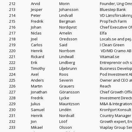
212
Arvid
Morin
Founder, Ung Om
213
Jesper
Johansson
Bluestep Bank
214
Peter
Lindvall
VD Länsförsäkrin
215
Fredrik
Bergman
PropTech Farm
216
Johan
Nordqvist
Chief Executive Of
217
Niclas
Arnelin
Elfa
218
Joel
Oredsson
Locals.se and pej.
219
Carlos
Said
I Clean Green
220
Henrik
Norrbom
VD/MD Cramo AB 
221
Rickard
Lindwall
Vitamail.se
222
Erik
Lindberg
Entreprenör och 
223
Timothy
Liljebrunn
Business Develop
224
Axel
Roos
Pod Investment A
225
Anders
Severin
Owner and CEO at
226
Martin
Grauers
Reach
227
Jonathan
Göransson
Chief Growth Offi
228
Fredrik
Lycke
Investment Direct
229
Julius
Mauritzson
M&A & Integratio
230
Samuel
Lindén
Kronhjort Konsult
231
Henrik
Nordvall
Country Manager 
232
Jon
Lööf
Growth expert, En
233
Mikael
Olsson
Viaplay Group Se