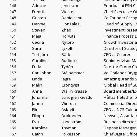
146
Adeline
Jennische
Principal at FSN 
147
Fredrik
Wester
Chief Executive Of
148
Gusten
Danielsson
Co-Founder Esca
149
Danniel
Gonzalez
Head of Supply C
150
Steven
Zhao
Investment Resea
151
Maja
Horwitz
Finance Process 
152
Cecilia
Nytorp
Growth Investor 
153
Sara
Lyxell
Director of Strat
154
Torbjörn
Bäck
CEO at Coloreel
155
Caroline
Rudbeck
Senior Advisor M
156
Frida
Tydén
Director Group C
157
Carl-Johan
Stålhammar
Vd Gotlands Brygg
158
Linda
Jägre
Amazing Brands 
159
Malin
Cronqvist
Global Head of Su
160
Anna
Wallin Krasse
Board member/Exp
161
Johanna
Lundgren Gestlöf
Hållbarhetschef 
162
Janna
Winroth
Commercial Direct
163
Elin
Askfelt
CEO at NCS Colou
164
Filippa
Drakander
Newsec, Associate
165
Eva
Lundström
Business directo
166
Karolina
Thyman
Deposit Manager 
167
Catrin
Folkesson
Chief Digital Offi