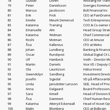
78
Gustav
Loven
Ansvarig för Tran
79
Peter
Danielsson
Sveriges Kommun
80
Marcus
Jacobsson
Bolt Financial Inc
81
Erik
Frick
CEO at PainDrain
82
Emelie
Meurk Demerud
Tech Entrepreneu
83
Katarina
Tranäng
COO & Co-owner 
84
Emanuelle
Alm
Head Group Strat
85
Katarina
Widman
Chief Commercial 
86
Roshi
Motman
CEO at Amuse
87
Åsa
Källenius
CFO at Meko
88
Johan
Lundberg
Banking & Finance
89
Oscar
Rundqvist
Global Digital CX
90
Ulf
Hambeck
Voith – Director Mo
91
Martin
Daniels
Vice VD / Deputy
92
Ola
Lauritzson
Hälsa Invest
93
Gwendolyn
Sandberg
Investment Direct
94
Josefin
Sigedal
VD på Affärsvärl
95
Linda
Jansdotter Larsson
SEB, Head of Pri
96
Anna
Dalgaard
Board Professiona
97
Sara
Kimell
Head of Division 
98
Åsa
Dammert
Chief Human Reso
99
Katarina
Atteryd Eckerwall
Head of Asset Op
100
Malin
Blomberg
CEO at Bidbrain