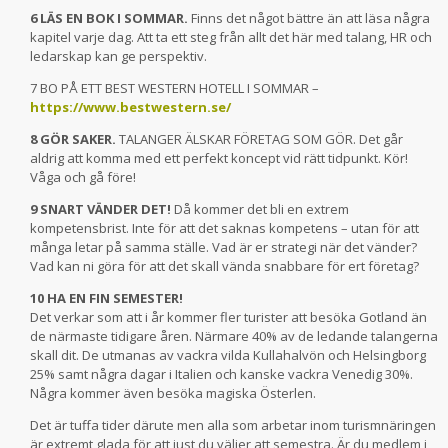
6 LÄS EN BOK I SOMMAR.
Finns det något bättre än att läsa några
kapitel varje dag. Att ta ett steg från allt det här med talang, HR och
ledarskap kan ge perspektiv.
7 BO PÅ ETT BEST WESTERN HOTELL I SOMMAR –
https://www.bestwestern.se/
8 GÖR SAKER.
TALANGER ÄLSKAR FÖRETAG SOM GÖR. Det går
aldrig att komma med ett perfekt koncept vid rätt tidpunkt. Kör!
Våga och gå före!
9 SNART VÄNDER DET!
Då kommer det bli en extrem
kompetensbrist. Inte för att det saknas kompetens – utan för att
många letar på samma ställe. Vad är er strategi när det vänder?
Vad kan ni göra för att det skall vända snabbare för ert företag?
10 HA EN FIN SEMESTER!
Det verkar som att i år kommer fler turister att besöka Gotland än
de närmaste tidigare åren. Närmare 40% av de ledande talangerna
skall dit. De utmanas av vackra vilda Kullahalvön och Helsingborg
25% samt några dagar i Italien och kanske vackra Venedig 30%.
Några kommer även besöka magiska Österlen.
Det är tuffa tider därute men alla som arbetar inom turismnäringen
är extremt glada för att just du väljer att semestra. Är du medlem i