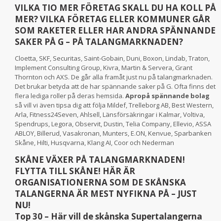
VILKA TIO MER FÖRETAG SKALL DU HA KOLL PÅ
MER? VILKA FÖRETAG ELLER KOMMUNER GÅR
SOM RAKETER ELLER HAR ANDRA SPÄNNANDE
SAKER PÅ G – PÅ TALANGMARKNADEN?
Cloetta, SKF, Securitas, Saint-Gobain, Duni, Boxon, Lindab, Traton,
Implement Consulting Group, Kivra, Martin & Servera, Grant
Thornton och AXS. De går alla framåt just nu på talangmarknaden.
Det brukar betyda att de har spännande saker på G. Ofta finns det
flera lediga roller på deras hemsida.
Apropå spännande bolag
så vill vi även tipsa dig att följa Mildef, Trelleborg AB, Best Western,
Arla, Fitness24Seven, Ahlsell, Länsförsäkringar i Kalmar, Voltiva,
Spendrups, Legora, Observit, Dustin, Telia Company, Ellevio, ASSA
ABLOY, Billerud, Vasakronan, Munters, E.ON, Kenvue, Sparbanken
Skåne, Hilti, Husqvarna, Klang AI, Coor och Nederman
SKÅNE VÄXER PÅ TALANGMARKNADEN!
FLYTTA TILL SKÅNE! HÄR ÄR
ORGANISATIONERNA SOM DE SKÅNSKA
TALANGERNA ÄR MEST NYFIKNA PÅ – JUST
NU!
Top 30 – Här vill de skånska Supertalangerna