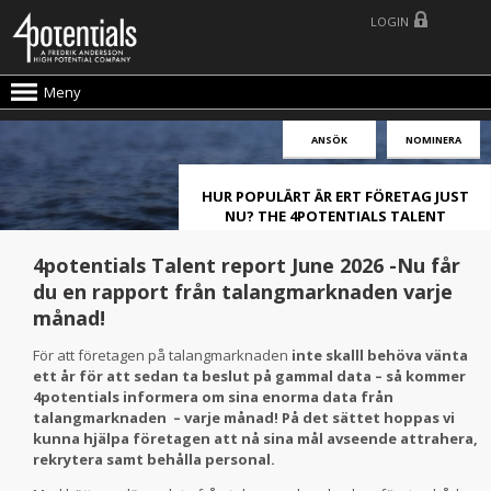
LOGIN
Meny
ANSÖK
NOMINERA
HUR POPULÄRT ÄR ERT FÖRETAG JUST
NU? THE 4POTENTIALS TALENT
ATTRACTION LIVE INDEX!
4potentials Talent report June 2026 -Nu får
du en rapport från talangmarknaden varje
månad!
För att företagen på talangmarknaden
inte skalll behöva vänta
ett år för att sedan ta beslut på gammal data – så
kommer
4potentials informera om sina enorma data från
talangmarknaden – varje månad! På det sättet hoppas vi
kunna hjälpa företagen att nå sina mål avseende attrahera,
rekrytera samt behålla personal.