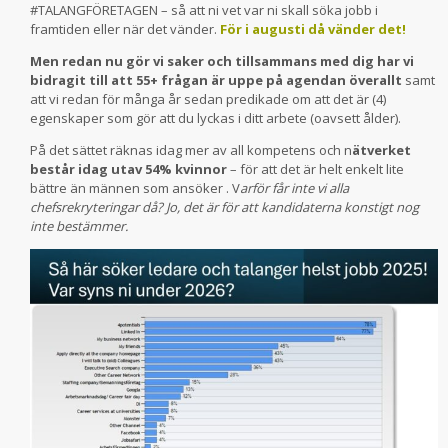
#TALANGFÖRETAGEN – så att ni vet var ni skall söka jobb i
framtiden eller när det vänder.
För i augusti då vänder det!
Men redan nu gör vi saker och tillsammans med dig har vi
bidragit till att 55+ frågan är uppe på agendan överallt
samt
att vi redan för många år sedan predikade om att det är (4)
egenskaper som gör att du lyckas i ditt arbete (oavsett ålder).
På det sättet räknas idag mer av all kompetens och n
ätverket
består idag utav 54% kvinnor
– för att det är helt enkelt lite
bättre än männen som ansöker . V
arför får inte vi alla
chefsrekryteringar då? Jo, det är för att kandidaterna konstigt nog
inte bestämmer.