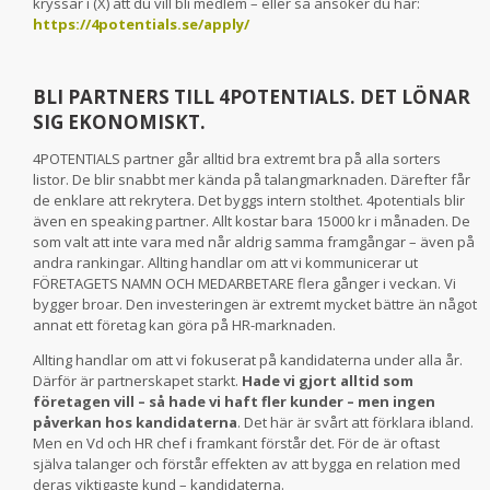
kryssar i (X) att du vill bli medlem – eller så ansöker du här:
https://4potentials.se/apply/
BLI PARTNERS TILL 4POTENTIALS. DET LÖNAR
SIG EKONOMISKT.
4POTENTIALS partner går alltid bra extremt bra på alla sorters
listor. De blir snabbt mer kända på talangmarknaden. Därefter får
de enklare att rekrytera. Det byggs intern stolthet. 4potentials blir
även en speaking partner. Allt kostar bara 15000 kr i månaden. De
som valt att inte vara med når aldrig samma framgångar – även på
andra rankingar. Allting handlar om att vi kommunicerar ut
FÖRETAGETS NAMN OCH MEDARBETARE flera gånger i veckan. Vi
bygger broar. Den investeringen är extremt mycket bättre än något
annat ett företag kan göra på HR-marknaden.
Allting handlar om att vi fokuserat på kandidaterna under alla år.
Därför är partnerskapet starkt.
Hade vi gjort alltid som
företagen vill – så hade vi haft fler kunder – men ingen
påverkan hos kandidaterna
. Det här är svårt att förklara ibland.
Men en Vd och HR chef i framkant förstår det. För de är oftast
själva talanger och förstår effekten av att bygga en relation med
deras viktigaste kund – kandidaterna.