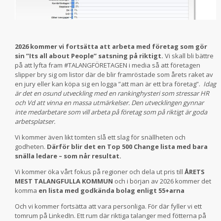
2026 kommer vi fortsätta att arbeta med företag som gör
sin ”Its all about People” satsning på riktigt.
Vi skall bli bättre
på att lyfta fram #TALANGFÖRETAGEN i media så att företagen
slipper bry sig om listor där de blir framröstade som årets raket av
en jury eller kan köpa sig en logga ”att man är ett bra företag”.
Idag
är det en osund utveckling med en rankinghysteri som stressar HR
och Vd att vinna en massa utmärkelser. Den utvecklingen gynnar
inte medarbetare som vill arbeta på företag som på riktigt är goda
arbetsplatser.
Vi kommer även likt tomten slå ett slag för snällheten och
godheten.
Därför blir det en Top 500 Change lista med bara
snälla ledare – som når resultat.
Vi kommer öka vårt fokus på regioner och dela ut pris till
ÅRETS
MEST TALANGFULLA KOMMUN
och i början av 2026 kommer det
komma
en lista med godkända bolag enligt 55+arna
Och vi kommer fortsätta att vara personliga. För där fyller vi ett
tomrum på LinkedIn. Ett rum där riktiga talanger med fötterna på