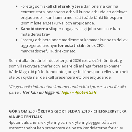
Företag som skall
chefsrekrytera
där lönerna kan ha
extremt stora lönespann och vill kunna erbjuda ett adekvat
erbjudande – kan hamna mer rätt i både tänkt lönespann
(som måste anges) urval och erbjudande.
Kandidaterna
slipper engagera sig i jobb som inte kan
möta deras krav
Företag och betalande medlemmar kommer kunna ta del av
aggregerad anonym
lönestatistik
för ex CFO,
marknadschef, HR direktör etc.
Som ni alla förstår blir det efter juni 2026 extra svårt för företag
som vill rekrytera chefer och ledare då många företag kommer
både lägga tid på fel kandidater, ange fel lönespann eller vara helt
ute och cykla när de skall presentera ett löneerbjudande.
Vår generella information kommer underlätta i processerna för alla
parter.
Här kan du logga in:
login – 4potentials
GÖR SOM 250 FÖRETAG GJORT SEDAN 2010 – CHEFSREKRYTERA
VIA 4POTENTIALS
4potentials chefsrekrytering och rekrytering bygger på att vi
extremt snabbt kan presentera de bästa kandidaterna för er. Vi