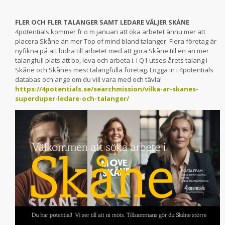
FLER OCH FLER TALANGER SAMT LEDARE VÄLJER SKÅNE
4potentials kommer fr o m januari att öka arbetet ännu mer att
placera Skåne än mer Top of mind bland talanger. Flera företag är
nyfikna på att bidra till arbetet med att göra Skåne till en än mer
talangfull plats att bo, leva och arbeta i. I Q1 utses årets talang i
Skåne och Skånes mest talangfulla företag. Logga in i 4potentials
databas och ange om du vill vara med och tävla!
https://4potentials.se/searchmission/vilka-ar-skanes-
superduper-ledare-och-talanger/