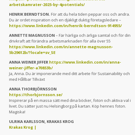
arbetskamrater-2025-by-4potentials/
HENRIK BERNDTSON.
För att du hela tiden peppar oss och andra.
Du är ordet inspiration och en djäkligt duktig företagsledare –
https://www.linkedin.com/in/henrik-berndtson-914955/
ANNETTE MAGNUSSON
– Fär härliga och ärliga samtal och för din
drivkraft att förändra arbetsmarknaden för alla över 55
https://www.linkedin.com/in/annette-magnusson-
5b29612b/?locale=sv_SE
ANNA WEINER JIFFER
https://www.linkedin.com/in/anna-
weiner-jiffer-a70853b/
Ja, Anna. Du är imponerande med ditt arbete för Sustainability och
med Hållbar Tillväxt
ANNA THORBJÖRNSSON
https://thorbjornsson.se/
Inspirerar på en massa sätt med dina böcker, foton och aktiva val i
livet. Du sätter just nu Helsingborg på kartan. Köp hennes foton.
Magiska!
ULRIKA KARLSSON, KRAKAS KROG
Krakas Krog |