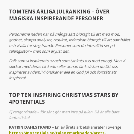
TOMTENS ÅRLIGA JULRANKING – ÖVER
MAGISKA INSPIRERANDE PERSONER
Personerna nedan har på många sätt bidragit till att med mod,
godhet, skarpa analyser, resultat, ledarskap bidragit till att samhället
och vi alla tar steg framåt. Personer som du inte alltid ser på
talanglistor – men som är just det.
Folk som vi inspirerats av och som tankats oss med energi. Men vi
skickar med deras LinkedIn eller annan länk så kan du likt oss
inspireras av dem! Vi önskar er alla en God Jul och fortsätt att
inspirera!
TOP TEN INSPIRING CHRISTMAS STARS BY
4POTENTIALS
Ej rangordnade – för sånt gör man inte på julen. Då är alla bara
fantastiska!
KATRIN DAHLSTRAND
– En av årets arbetskamrater i Sverige
https://4potentials.se/talangmarknaden/arets-