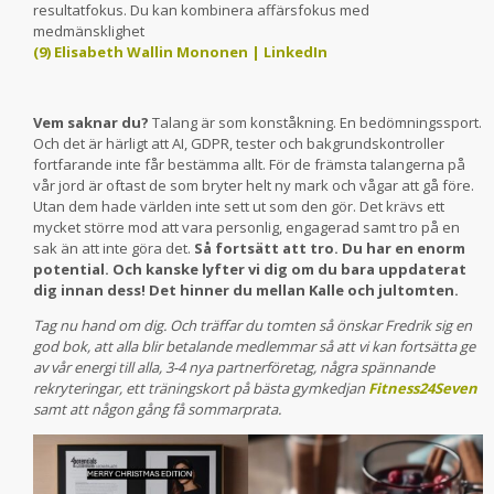
resultatfokus. Du kan kombinera affärsfokus med
medmänsklighet
(9) Elisabeth Wallin Mononen | LinkedIn
Vem saknar du?
Talang är som konståkning. En bedömningssport.
Och det är härligt att AI, GDPR, tester och bakgrundskontroller
fortfarande inte får bestämma allt. För de främsta talangerna på
vår jord är oftast de som bryter helt ny mark och vågar att gå före.
Utan dem hade världen inte sett ut som den gör. Det krävs ett
mycket större mod att vara personlig, engagerad samt tro på en
sak än att inte göra det.
Så fortsätt att tro. Du har en enorm
potential. Och kanske lyfter vi dig om du bara uppdaterat
dig innan dess! Det hinner du mellan Kalle och jultomten.
Tag nu hand om dig. Och träffar du tomten så önskar Fredrik sig en
god bok, att alla blir betalande medlemmar så att vi kan fortsätta ge
av vår energi till alla, 3-4 nya partnerföretag, några spännande
rekryteringar, ett träningskort på bästa gymkedjan
Fitness24Seven
samt att någon gång få sommarprata.