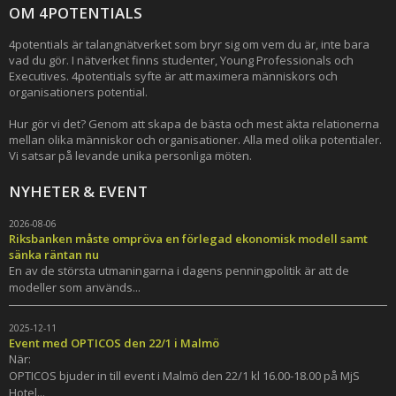
OM 4POTENTIALS
4potentials är talangnätverket som bryr sig om vem du är, inte bara
vad du gör. I nätverket finns studenter, Young Professionals och
Executives. 4potentials syfte är att maximera människors och
organisationers potential.
Hur gör vi det? Genom att skapa de bästa och mest äkta relationerna
mellan olika människor och organisationer. Alla med olika potentialer.
Vi satsar på levande unika personliga möten.
NYHETER & EVENT
2026-08-06
Riksbanken måste ompröva en förlegad ekonomisk modell samt
sänka räntan nu
En av de största utmaningarna i dagens penningpolitik är att de
modeller som används...
2025-12-11
Event med OPTICOS den 22/1 i Malmö
När:
OPTICOS bjuder in till event i Malmö den 22/1 kl 16.00-18.00 på MjS
Hotel...