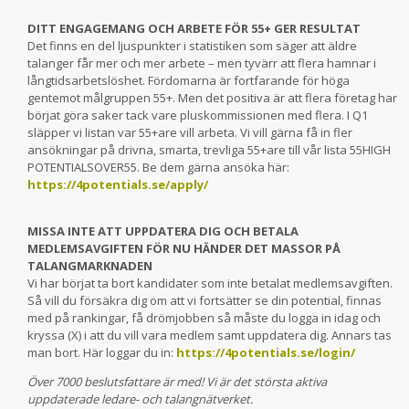
DITT ENGAGEMANG OCH ARBETE FÖR 55+ GER RESULTAT
Det finns en del ljuspunkter i statistiken som säger att äldre
talanger får mer och mer arbete – men tyvärr att flera hamnar i
långtidsarbetslöshet. Fördomarna är fortfarande för höga
gentemot målgruppen 55+. Men det positiva är att flera företag har
börjat göra saker tack vare pluskommissionen med flera. I Q1
släpper vi listan var 55+are vill arbeta. Vi vill gärna få in fler
ansökningar på drivna, smarta, trevliga 55+are till vår lista 55HIGH
POTENTIALSOVER55. Be dem gärna ansöka här:
https://4potentials.se/apply/
MISSA INTE ATT UPPDATERA DIG OCH BETALA
MEDLEMSAVGIFTEN FÖR NU HÄNDER DET MASSOR PÅ
TALANGMARKNADEN
Vi har börjat ta bort kandidater som inte betalat medlemsavgiften.
Så vill du försäkra dig om att vi fortsätter se din potential, finnas
med på rankingar, få drömjobben så måste du logga in idag och
kryssa (X) i att du vill vara medlem samt uppdatera dig. Annars tas
man bort. Här loggar du in:
https://4potentials.se/login/
Över 7000 beslutsfattare är med! Vi är det största aktiva
uppdaterade ledare- och talangnätverket.