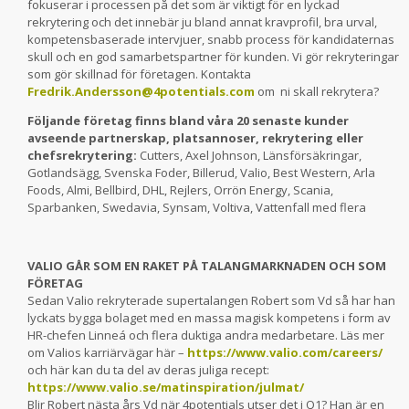
fokuserar i processen på det som är viktigt för en lyckad
rekrytering och det innebär ju bland annat kravprofil, bra urval,
kompetensbaserade intervjuer, snabb process för kandidaternas
skull och en god samarbetspartner för kunden. Vi gör rekryteringar
som gör skillnad för företagen. Kontakta
Fredrik.Andersson@4potentials.com
om ni skall rekrytera?
Följande företag finns bland våra 20 senaste kunder
avseende partnerskap, platsannoser, rekrytering eller
chefsrekrytering:
Cutters, Axel Johnson, Länsförsäkringar,
Gotlandsägg, Svenska Foder, Billerud, Valio, Best Western, Arla
Foods, Almi, Bellbird, DHL, Rejlers, Orrön Energy, Scania,
Sparbanken, Swedavia, Synsam, Voltiva, Vattenfall med flera
VALIO GÅR SOM EN RAKET PÅ TALANGMARKNADEN OCH SOM
FÖRETAG
Sedan Valio rekryterade supertalangen Robert som Vd så har han
lyckats bygga bolaget med en massa magisk kompetens i form av
HR-chefen Linneá och flera duktiga andra medarbetare. Läs mer
om Valios karriärvägar här –
https://www.valio.com/careers/
och här kan du ta del av deras juliga recept:
https://www.valio.se/matinspiration/julmat/
Blir Robert nästa års Vd när 4potentials utser det i Q1? Han är en