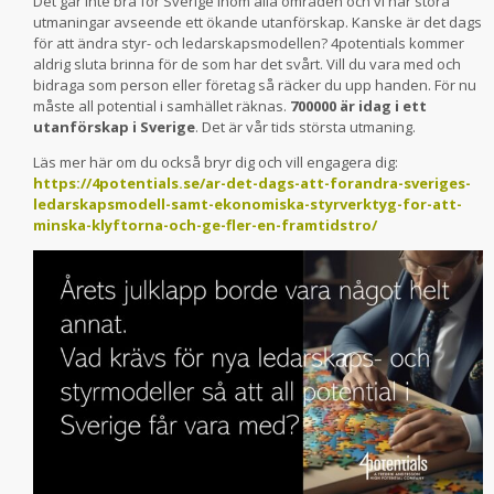
Det går inte bra för Sverige inom alla områden och vi har stora
utmaningar avseende ett ökande utanförskap. Kanske är det dags
för att ändra styr- och ledarskapsmodellen? 4potentials kommer
aldrig sluta brinna för de som har det svårt. Vill du vara med och
bidraga som person eller företag så räcker du upp handen. För nu
måste all potential i samhället räknas.
700000 är idag i ett
utanförskap i Sverige
. Det är vår tids största utmaning.
Läs mer här om du också bryr dig och vill engagera dig:
https://4potentials.se/ar-det-dags-att-forandra-sveriges-
ledarskapsmodell-samt-ekonomiska-styrverktyg-for-att-
minska-klyftorna-och-ge-fler-en-framtidstro/