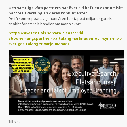
Och samtliga våra partners har över tid haft en ekonomiskt
bättre utveckling än deras konkurrenter.
De få som hoppat av genom åren har tappat miljoner ganska
snabbt för att ”allt handlar om människor”
https://4potentials.se/vara-tjanster/bli-
abbonemangspartner-pa-talangmarknaden-och-syns-mot-
sveriges-talanger-varje-manad/
Till sist