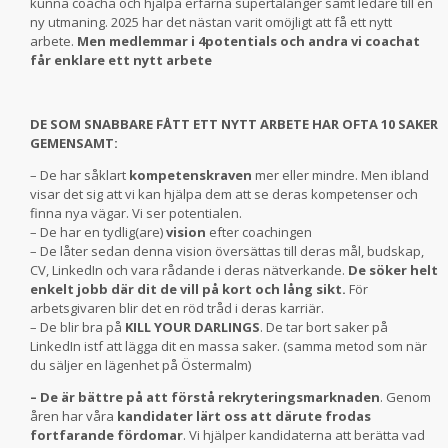
kunna coacha och hjälpa erfarna supertalanger samt ledare till en
ny utmaning. 2025 har det nästan varit omöjligt att få ett nytt
arbete.
Men medlemmar i 4potentials och andra vi coachat
får enklare ett nytt arbete
DE SOM SNABBARE FÅTT ETT NYTT ARBETE HAR OFTA 10 SAKER
GEMENSAMT:
– De har såklart
kompetenskraven
mer eller mindre. Men ibland
visar det sig att vi kan hjälpa dem att se deras kompetenser och
finna nya vägar. Vi ser potentialen.
– De har en tydlig(are)
vision
efter coachingen
– De låter sedan denna vision översättas till deras mål, budskap,
CV, LinkedIn och vara rådande i deras nätverkande.
De söker helt
enkelt jobb där dit de vill på kort och lång sikt.
För
arbetsgivaren blir det en röd tråd i deras karriär.
– De blir bra på
KILL YOUR DARLINGS
. De tar bort saker på
LinkedIn istf att lägga dit en massa saker. (samma metod som när
du säljer en lägenhet på Östermalm)
– De är bättre på att förstå rekryteringsmarknaden
. Genom
åren har våra
kandidater lärt oss att därute frodas
fortfarande fördomar
. Vi hjälper kandidaterna att berätta vad