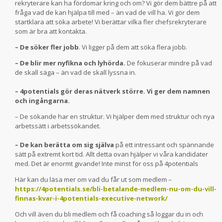
rekryterare kan ha fördomar kring och om? Vi gör dem bättre på att
fråga vad de kan hjälpa till med – än vad de vill ha. Vi gör dem
startklara att söka arbete! Vi berättar vilka fler chefsrekryterare
som är bra att kontakta.
– De söker fler jobb
. Vi ligger på dem att söka flera jobb.
– De blir mer nyfikna och lyhörda.
De fokuserar mindre på vad
de skall säga – än vad de skall lyssna in.
– 4potentials gör deras nätverk större. Vi ger dem namnen
och ingångarna.
– De sökande har en struktur. Vi hjälper dem med struktur och nya
arbetssätt i arbetssökandet.
– De kan berätta om sig själva
på ett intressant och spännande
sätt på extremt kort tid. Allt detta ovan hjälper vi våra kandidater
med. Det är enormt givande! Inte minst för oss på 4potentials
Här kan du läsa mer om vad du får ut som medlem –
https://4potentials.se/bli-betalande-medlem-nu-om-du-vill-
finnas-kvar-i-4potentials-executive-network/
Och vill även du bli medlem och få coaching så loggar du in och