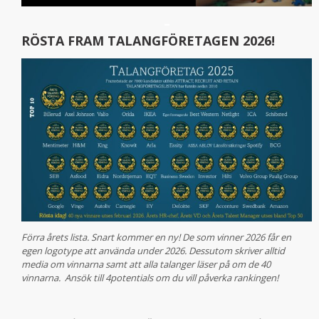
–
RÖSTA FRAM TALANGFÖRETAGEN 2026!
Förra årets lista. Snart kommer en ny! De som vinner 2026 får en
egen logotype att använda under 2026. Dessutom skriver alltid
media om vinnarna samt att alla talanger läser på om de 40
vinnarna. Ansök till 4potentials om du vill påverka rankingen!