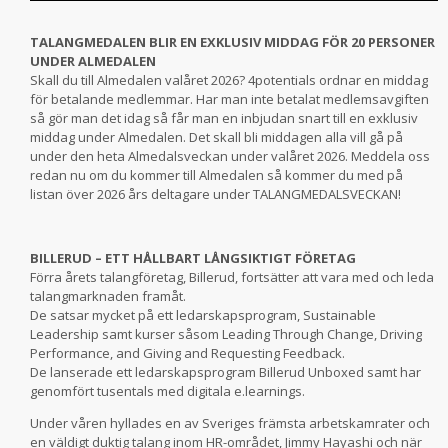
TALANGMEDALEN BLIR EN EXKLUSIV MIDDAG FÖR 20 PERSONER
UNDER ALMEDALEN
Skall du till Almedalen valåret 2026? 4potentials ordnar en middag
för betalande medlemmar. Har man inte betalat medlemsavgiften
så gör man det idag så får man en inbjudan snart till en exklusiv
middag under Almedalen. Det skall bli middagen alla vill gå på
under den heta Almedalsveckan under valåret 2026. Meddela oss
redan nu om du kommer till Almedalen så kommer du med på
listan över 2026 års deltagare under TALANGMEDALSVECKAN!
BILLERUD – ETT HÅLLBART LÅNGSIKTIGT FÖRETAG
Förra årets talangföretag, Billerud, fortsätter att vara med och leda
talangmarknaden framåt.
De satsar mycket på ett ledarskapsprogram, Sustainable
Leadership samt kurser såsom Leading Through Change, Driving
Performance, and Giving and Requesting Feedback.
De lanserade ett ledarskapsprogram Billerud Unboxed samt har
genomfört tusentals med digitala e.learnings.
Under våren hyllades en av Sveriges främsta arbetskamrater och
en väldigt duktig talang inom HR-området, Jimmy Hayashi och när