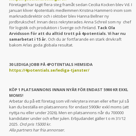
Företaget har tagit flera steg framåt sedan Cecilia Kocken blev Vd. I
januari kliver 4potentials medlemmen Kristina Hammerö inom som
marknadsdirektör och i oktober blev Hanna Bellner ny
jordbrukschef. Innan dess rekryterades Anna Schreil som ny chef
för logistik och produktion i Sverige och Finland.
Tack Ola
Arvidsson för att du alltid trott på 4potentials. Vi har nu
samarbetat i 15 år.
Och du är fortfarande en stark drivkraft
bakom Arlas goda globala resultat.
30 LEDIGA JOBB PÅ 4POTENTIALS HEMSIDA
https://4potentials.se/lediga-tjanster/
KÖP 1 PLATSANNONS INNAN NYÅR FÖR ENDAST 5900 KR EXKL
MOMS!
Arbetar du på ett företag som vill rekrytera innan eller efter jul så
kan du beställa en platsannons för endast 5900kr exkl moms (att
nyttja nu eller under 2026). Men en platsannons når du 700000
kandidater under och efter julen. Erbjudandet gäller t o m 31/12
2025.
Ord pris 15000 kr.
Alla partners har fria annonser.