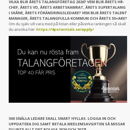
VILKA BLIR ÅRETS TALANGFÖRETAG 2026? VEM BLIR ÅRETS HR-
CHEF, ÅRETS VD, ÅRETS ARBETSKAMRAT, ÅRETS SUPERTALANG
I SKÅNE, ÅRETS FÖRÄNDRINGSLEDARE? VEM BLIR ÅRETS TALENT
MANAGER, ÅRETS TALANGFULLA KOMMUN OCH ÅRETS 55+ARE?
Om du själv vill vara med på listan eller påverka rankingen så skall
du ansöka här:
https://4potentials.se/apply/
500 SNÄLLA LEDARE SKALL SNART HYLLAS. LOGGA IN OCH
UPPDATERA DIG SAMT BETALA MEDLEMSAVGIFTEN SÅ MISSAR
DU INTE ALLT DET ROLIGA 2026 OCH 2027!