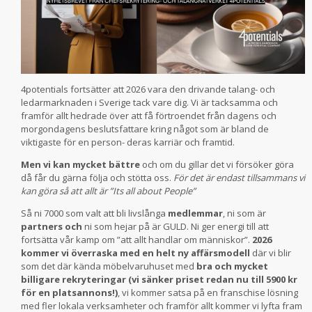
4potentials fortsätter att 2026 vara den drivande talang- och
ledarmarknaden i Sverige tack vare dig. Vi är tacksamma och
framför allt hedrade över att få förtroendet från dagens och
morgondagens beslutsfattare kring något som är bland de
viktigaste för en person- deras karriär och framtid.
Men vi kan mycket bättre
och om du gillar det vi försöker göra
då får du gärna följa och stötta oss.
För det är endast tillsammans vi
kan göra så att allt är ”Its all about People”
Så ni 7000 som valt att bli livslånga
medlemmar
, ni som är
partners och
ni som hejar på är GULD. Ni ger energi till att
fortsätta vår kamp om ”att allt handlar om människor”.
2026
kommer vi överraska med en helt ny affärsmodell
där vi blir
som det där kända möbelvaruhuset med
bra och mycket
billigare rekryteringar (vi sänker priset redan nu till 5900 kr
för en platsannons!)
, vi kommer satsa på en franschise lösning
med fler lokala verksamheter och framför allt kommer vi lyfta fram