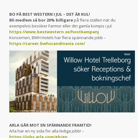
BO PÅ BEST WESTERN I JUL – DET ÄR KUL!
Bli medlem så bor 20% billigare
på flera ställen när du
exempelvis besöker Farmor eller din gamla kompis i jul.
https://www.bestwestern.se/hostkampanj
Koncernen, BWH Hotels har flera spännande jobb –
https://career.bwhscandinavia.com/
–
ARLA GÅR MOT EN SPÄNNANDE FRAMTID!
Arla har en ny sida för alla lediga jobb! –
https://jobs.arla.com/gb/en