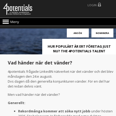
LOGIN
Meny
ANSÖK
NOMINERA
HUR POPULÄRT ÄR ERT FÖRETAG JUST
NU? THE 4POTENTIALS TALENT
ATTRACTION LIVE INDEX!
Vad händer när det vänder?
4potentials frågade LinkedIN nätverket när det vänder och det blev
måndagen den 24:e augusti.
Dvs dagen då den generella konjunkturen vänder. För en del har
det redan delvis vänt.
Men vad händer när det vänder?
Generellt:
Rekordmånga kommer att söka nytt jobb
under hösten