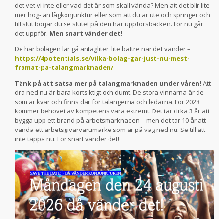
det vet vi inte eller vad det är som skall vända? Men att det blir lite
mer hög- än lågkonjunktur eller som att du är ute och springer och
till slut börjar du se slutet på den här uppförsbacken. För nu går
det uppför.
Men snart vänder det!
De här bolagen lär gå antagliten lite bättre när det vänder –
https://4potentials.se/vilka-bolag-gar-just-nu-mest-
framat-pa-talangmarknaden/
Tänk på att satsa mer på talangmarknaden under våren!
Att
dra ned nu är bara kortsiktigt och dumt. De stora vinnarna är de
som är kvar och finns där för talangerna och ledarna. För 2028
kommer behovet av kompetens vara extremt. Det tar cirka 3 år att
bygga upp ett brand på arbetsmarknaden – men det tar 10 år att
vända ett arbetsgivarvarumärke som är på väg ned nu. Se till att
inte tappa nu. För snart vänder det!