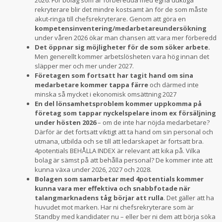
2026. För bolag som är förberedda med egna duktiga
rekryterare blir det mindre kostsamt än för de som måste
akut-ringa till chefsrekryterare. Genom att göra en
kompetensinventering/medarbetareundersökning
under våren 2026 ökar man chansen att vara mer förberedd
Det öppnar sig möjligheter för de som söker arbete.
Men generellt kommer arbetslösheten vara hög innan det
släpper mer och mer under 2027.
Företagen som fortsatt har tagit hand om sina
medarbetare kommer tappa färre
och därmed inte
minska så mycket i ekonomisk omsättning 2027
En del lönsamhetsproblem kommer uppkomma på
företag som tappar nyckelspelare inom ex försäljning
under hösten 2026
– om de inte har nöjda medarbetare?
Därför är det fortsatt viktigt att ta hand om sin personal och
utmana, utbilda och se till att ledarskapet är fortsatt bra.
4potentials BEHÅLLA INDEX är relevant att kika på. Vilka
bolag är sämst på att behålla personal? De kommer inte att
kunna växa under 2026, 2027 och 2028.
Bolagen som samarbetar med 4potentials kommer
kunna vara mer effektiva och snabbfotade när
talangmarknadens tåg börjar att rulla
. Det gäller att ha
huvudet mot marken. Har ni chefsrekryterare som är
Standby med kandidater nu – eller ber ni dem att börja söka