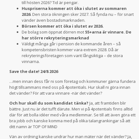
till hösten 2026? Tid är pengar.
Huspriserna kommer att öka i slutet av sommaren
2026
. Den stora ökningen sker 2027. Så fynda nu – för snart
vänder även bostadsmarknaden.
Börsen kommer att öka i slutet av 2026.
De bolag som öppnat dörren mot
55+arna är vinnare. De
har större rekryteringsmarknad
Väldigt många går i pension de kommande åren – så
kompetensbristen kommer vara extrem 2028. Då är
rekryteringsföretagen som varit långsiktiga – de stora
vinnarna.
Save the date! 24/8 2026
…men innan dess får ni som företag och kommuner gärna fundera
högt tillsammans med oss på 4potentials. Hur skall ni göra innan
det vänder? För att vara vinnare -när det vänder?
Och hur skall du som kandidat tänka?
Ja, att framtiden blir
bättre. Just nu är det tufft därute. Men vi på 4potentials finns alltid
där för att bolla idéer med våra medlemmar. Se till att även göra ett
bra jobb och kanske komma med på olika talangrankingar så att
ditt namn är TOP OF MIND
Vän av ordning kanske undrar hur man mäter när det vänder? Ja,