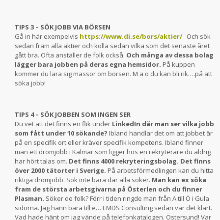
TIPS 3 – SÖK JOBB VIA BÖRSEN
Gå in här exempelvis
https://www.di.se/bors/aktier/
Och sök
sedan fram alla aktier och kolla sedan vilka som det senaste året
gått bra. Ofta anställer de folk också.
Och många av dessa bolag
lägger bara jobben på deras egna hemsidor.
På kuppen
kommer du lära sig massor om börsen. M a o du kan bli rik….på att
söka jobb!
TIPS 4 – SÖK JOBBEN SOM INGEN SER
Du vet att det finns en flik under
LinkedIn där man ser vilka jobb
som fått under 10 sökande?
Ibland handlar det om att jobbet är
på en specifik ort eller kräver specifik kompetens. Ibland finner
man ett drömjobb i Kalmar som ligger hos en rekryterare du aldrig
har hört talas om.
Det finns 4000 rekryteringsbolag. Det finns
över 2000 tätorter i Sverige.
På arbetsförmedlingen kan du hitta
riktiga drömjobb. Sök inte bara där alla söker.
Man kan ex söka
fram de största arbetsgivarna på Österlen och du finner
Plasman.
Söker de folk? Förr i tiden ringde man från A till Ö i Gula
sidorna. Jag hann bara till e… EMDS Consulting sedan var det klart.
Vad hade hänt om jag vände på telefonkatalogen. Östersund! Var