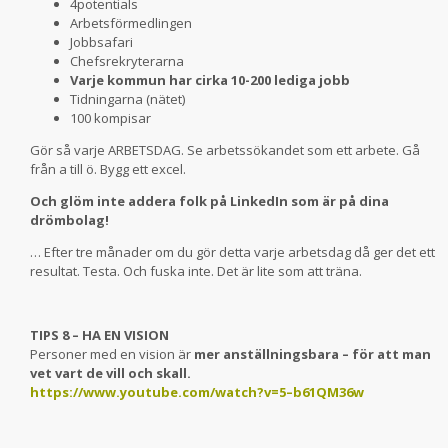
4potentials
Arbetsförmedlingen
Jobbsafari
Chefsrekryterarna
Varje kommun har cirka 10-200 lediga jobb
Tidningarna (nätet)
100 kompisar
Gör så varje ARBETSDAG. Se arbetssökandet som ett arbete. Gå
från a till ö. Bygg ett excel.
Och glöm inte addera folk på LinkedIn som är på dina
drömbolag!
… Efter tre månader om du gör detta varje arbetsdag då ger det ett
resultat. Testa. Och fuska inte. Det är lite som att träna.
TIPS 8 – HA EN VISION
Personer med en vision är
mer anställningsbara – för att man
vet vart de vill och skall.
https://www.youtube.com/watch?v=5–b61QM36w