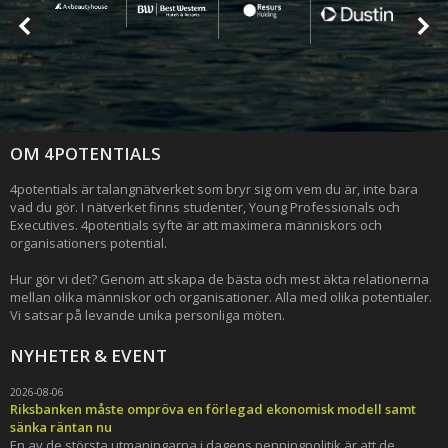
OM 4POTENTIALS
4potentials är talangnätverket som bryr sig om vem du är, inte bara
vad du gör. I nätverket finns studenter, Young Professionals och
Executives. 4potentials syfte är att maximera människors och
organisationers potential.
Hur gör vi det? Genom att skapa de bästa och mest äkta relationerna
mellan olika människor och organisationer. Alla med olika potentialer.
Vi satsar på levande unika personliga möten.
NYHETER & EVENT
2026-08-06
Riksbanken måste ompröva en förlegad ekonomisk modell samt
sänka räntan nu
En av de största utmaningarna i dagens penningpolitik är att de