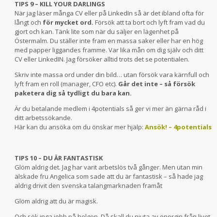
TIPS 9 – KILL YOUR DARLINGS
När jag läser många CV eller på LinkedIn så är det ibland ofta för
långt och
för mycket ord.
Försök att ta bort och lyft fram vad du
gjort och kan. Tänk lite som när du säljer en lägenhet på
Östermalm. Du ställer inte fram en massa saker eller har en hög
med papper liggandes framme. Var lika mån om dig själv och ditt
CV eller LinkedIN. Jag försöker alltid trots det se potentialen.
Skriv inte massa ord under din bild… utan försök vara kärnfull och
lyft fram en roll (manager, CFO etc).
Går det inte – så försök
paketera dig så tydligt du bara kan.
Är du betalande medlem i 4potentials så ger vi mer än gärna råd i
ditt arbetssökande.
Här kan du ansöka om du önskar mer hjälp:
Ansök! – 4potentials
TIPS 10 – DU ÄR FANTASTISK
Glöm aldrig det. Jag har varit arbetslös två gånger. Men utan min
älskade fru Angelica som sade att du är fantastisk – så hade jag
aldrig drivit den svenska talangmarknaden framåt
Glöm aldrig att du är magisk.
Och sök inga jobb på helgen. Då skall du njuta av energin från livet