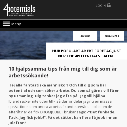
LOGIN
Meny
ANSÖK
NOMINERA
HUR POPULÄRT ÄR ERT FÖRETAG JUST
NU? THE 4POTENTIALS TALENT
ATTRACTION LIVE INDEX!
10 hjälpsamma tips från mig till dig som är
arbetssökande!
Hej alla fantastiska människor! Och till dig som har
potential och som söker arbete. Du som så gärna vill få en
ny utmaning. Dig tänker jag ofta på. Jag vill hjälpa
.
Ibland räcker inte tiden till – så därför delar jag nu en massa
tips/actions som andra arbetssökande använt – och som de
efteråt när de fick DRÖMJOBBET brukar säga:
-”Det funkade.
Tack. Jag fick jobb!”. På det sättet kan flera få jobb innan
julafton!