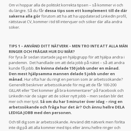
Om vi hoppar alla de politiskt korrekta tipsen – så kommer vi och
du längre. Så du får
dessa tips som ett komplement till de där
sakerna alla gör
förutom att ha att ha uppdaterad LinkedIn profil,
rättstavat CV, kommer i tid till intervjuer och söker där alla andra
söker.
TIPS 1 – ANVÄND DITT NÄTVERK – MEN TRO INTE ATT ALLA MÄN
RINGER OCH FRÅGAR HUR DU MÅR?
För fyra år sedan startade jag en hjälpgrupp för att hjälpa andra i
pandemin. Det handlade om att dela jobb på nätet – så att andra
kunde få jobb.
En kvinna delade 150 jobb under en månad.
Den mest hjälpsamma mannen delade 5 jobb under en
månad.
Hur ofta har du ringt en person som är arbetssökande?
Generellt beskriver arbetssökande för mig att de får 100-200
GILLAR eller ”Det kommer gå bra-kommentarer” på Facebook och
LinkedIn när de säger att de söker nytt jobb – men sedan blir det
mer och mer tyst.
Så om du har 5 minuter över idag – ring en
arbetssökande och fråga hur det är? Och ännu hellre DELA
LEDIGA JOBB med den personen.
Och till dig som är arbetssökande. Använd ditt nätverk men förlita
inte dig på att alla kommer med tips eller ännu hellre ringer och