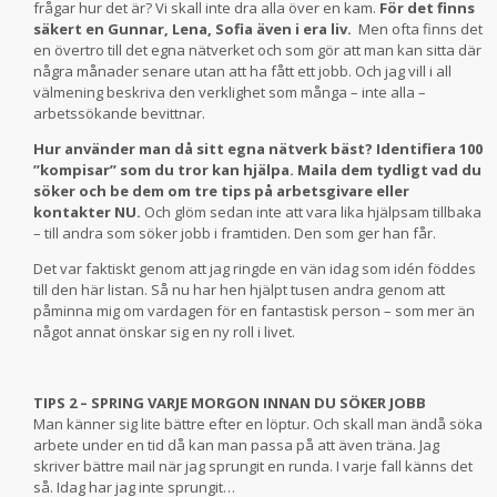
frågar hur det är? Vi skall inte dra alla över en kam.
För det finns
säkert en Gunnar, Lena, Sofia även i era liv.
Men ofta finns det
en övertro till det egna nätverket och som gör att man kan sitta där
några månader senare utan att ha fått ett jobb. Och jag vill i all
välmening beskriva den verklighet som många – inte alla –
arbetssökande bevittnar.
Hur använder man då sitt egna nätverk bäst? Identifiera 100
”kompisar” som du tror kan hjälpa. Maila dem tydligt vad du
söker och be dem om tre tips på arbetsgivare eller
kontakter NU.
Och glöm sedan inte att vara lika hjälpsam tillbaka
– till andra som söker jobb i framtiden. Den som ger han får.
Det var faktiskt genom att jag ringde en vän idag som idén föddes
till den här listan. Så nu har hen hjälpt tusen andra genom att
påminna mig om vardagen för en fantastisk person – som mer än
något annat önskar sig en ny roll i livet.
TIPS 2 – SPRING VARJE MORGON INNAN DU SÖKER JOBB
Man känner sig lite bättre efter en löptur. Och skall man ändå söka
arbete under en tid då kan man passa på att även träna. Jag
skriver bättre mail när jag sprungit en runda. I varje fall känns det
så. Idag har jag inte sprungit…