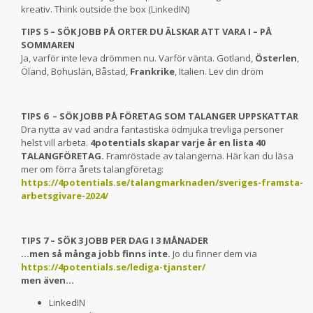
kreativ. Think outside the box (LinkedIN)
TIPS 5 – SÖK JOBB PÅ ORTER DU ÄLSKAR ATT VARA I – PÅ
SOMMAREN
Ja, varför inte leva drömmen nu. Varför vänta. Gotland,
Österlen
,
Öland, Bohuslän, Båstad,
Frankrike
, Italien. Lev din dröm
TIPS 6 – SÖK JOBB PÅ FÖRETAG SOM TALANGER UPPSKATTAR
Dra nytta av vad andra fantastiska ödmjuka trevliga personer
helst vill arbeta.
4potentials skapar varje år en lista 40
TALANGFÖRETAG.
Framröstade av talangerna. Här kan du läsa
mer om förra årets talangföretag:
https://4potentials.se/talangmarknaden/sveriges-framsta-
arbetsgivare-2024/
TIPS 7 – SÖK 3 JOBB PER DAG I 3 MÅNADER
…men så många jobb finns inte.
Jo du finner dem via
https://4potentials.se/lediga-tjanster/
men även…
LinkedIN