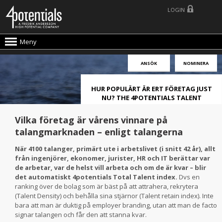
LOGIN
Meny
ANSÖK
NOMINERA
HUR POPULÄRT ÄR ERT FÖRETAG JUST
NU? THE 4POTENTIALS TALENT
ATTRACTION LIVE INDEX!
Vilka företag är vårens vinnare på
talangmarknaden – enligt talangerna
När 4100 talanger, primärt ute i arbetslivet (i snitt 42 år), allt
från ingenjörer, ekonomer, jurister, HR och IT berättar var
de arbetar, var de helst vill arbeta och om de är kvar – blir
det automatiskt 4potentials Total Talent index.
Dvs en
ranking över de bolag som är bäst på att attrahera, rekrytera
(Talent Density) och behålla sina stjärnor (Talent retain index). Inte
bara att man är duktig på employer branding, utan att man de facto
signar talangen och får den att stanna kvar.