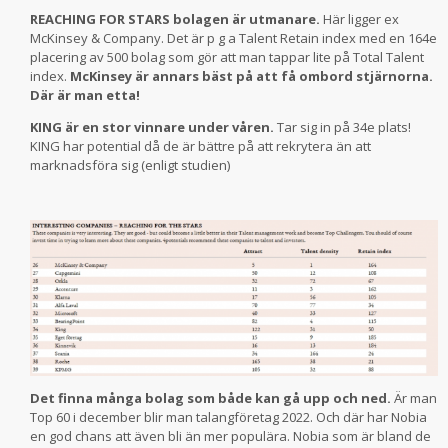
REACHING FOR STARS bolagen är utmanare.
Här ligger ex
McKinsey & Company. Det är p g a Talent Retain index med en 164e
placering av 500 bolag som gör att man tappar lite på Total Talent
index.
McKinsey är annars bäst på att få ombord stjärnorna.
Där är man etta!
KING är en stor vinnare under våren.
Tar sig in på 34e plats!
KING har potential då de är bättre på att rekrytera än att
marknadsföra sig (enligt studien)
Det finna många bolag som både kan gå upp och ned.
Är man
Top 60 i december blir man talangföretag 2022. Och där har Nobia
en god chans att även bli än mer populära. Nobia som är bland de