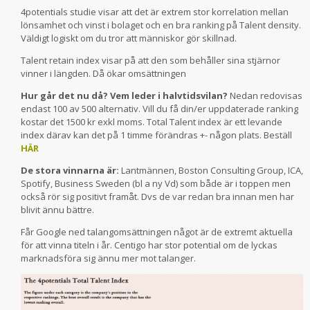
4potentials studie visar att det är extrem stor korrelation mellan
lönsamhet och vinst i bolaget och en bra ranking på Talent density.
Väldigt logiskt om du tror att människor gör skillnad.
Talent retain index visar på att den som behåller sina stjärnor
vinner i längden. Då ökar omsättningen
Hur går det nu då? Vem leder i halvtidsvilan?
Nedan redovisas
endast 100 av 500 alternativ. Vill du få din/er uppdaterade ranking
kostar det 1500 kr exkl moms. Total Talent index är ett levande
index därav kan det på 1 timme förändras +- någon plats. Beställ
HÄR
De stora vinnarna är:
Lantmännen, Boston Consulting Group, ICA,
Spotify, Business Sweden (bl a ny Vd) som både är i toppen men
också rör sig positivt framåt. Dvs de var redan bra innan men har
blivit ännu bättre.
Får Google ned talangomsättningen något är de extremt aktuella
för att vinna titeln i år. Centigo har stor potential om de lyckas
marknadsföra sig ännu mer mot talanger.