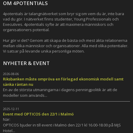
OM 4POTENTIALS
4potentials är talangnätverket som bryr sig om vem du är, inte bara
vad du gör. I nätverket finns studenter, Young Professionals och
Executives. 4potentials syfte är att maximera människors och
organisationers potential.
Hur gör vi det? Genom att skapa de bästa och mest äkta relationerna
mellan olika människor och organisationer. Alla med olika potentialer.
Vi satsar på levande unika personliga möten.
NYHETER & EVENT
2026-08-06
Riksbanken måste ompröva en förlegad ekonomisk modell samt
sänka räntan nu
En av de största utmaningarna i dagens penningpolitik är att de
modeller som används...
2025-12-11
Event med OPTICOS den 22/1 i Malmö
När:
OPTICOS bjuder in till event i Malmö den 22/1 kl 16.00-18.00 på MjS
Hotel...