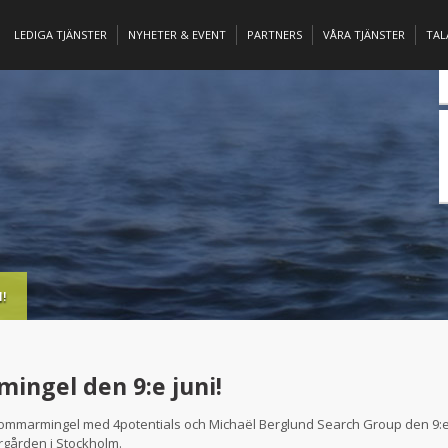
LEDIGA TJÄNSTER
NYHETER & EVENT
PARTNERS
VÅRA TJÄNSTER
TA
!
ngel den 9:e juni!
ommarmingel med 4potentials och Michaël Berglund Search Group den 9:e j
rgården i Stockholm.